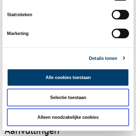
Buiksloot is allerbest, Kadoelen is een kraaiennest.”
Statistieken
Publicatiedatum: 27/06/2013
Marketing
Ontvang de nieuwsbrief
Details tonen
Wilt u op de hoogte blijven van de mooiste verhalen en het
laatste erfgoednieuws? Schrijf u dan nu in voor onze
Alle cookies toestaan
wekelijkse nieuwsbrief!
Selectie toestaan
Bij inschrijving gaat u akkoord met ons
privacybeleid
.
Alleen noodzakelijke cookies
Aanvullingen