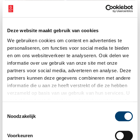
Deze website maakt gebruik van cookies
We gebruiken cookies om content en advertenties te
personaliseren, om functies voor social media te bieden
en om ons websiteverkeer te analyseren. Ook delen we
informatie over uw gebruik van onze site met onze
partners voor social media, adverteren en analyse. Deze
partners kunnen deze gegevens combineren met andere
Wapen van Waterland.
informatie die u aan ze heeft verstrekt of die ze hebben
verzameld op basis van uw gebruik van hun services. U
Rarop bovenaan
gaat akkoord met de cookies en het
privacystatement
Dat de eigen inwoners Ransdorp zien als de hoofdplaats van
als u onze website blijft gebruiken.
Toestemmingsselectie
Waterland blijkt niet alleen uit het statige raadhuis, maar ook uit
Noodzakelijk
een eeuwenoud rijmpje waarin het dorp ‘Rarop’ genoemd wordt.
Het moge duidelijk zijn dat het de inwoners niet aan
bescheidenheid ontbreekt: “
Rarop, Rarop, hoogemoed, Durgerdam
Voorkeuren
leit onder de voet. Schelling woud’ erbij, Nieuwendam is vrij.