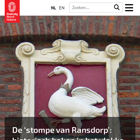
NL
EN
De ‘stompe van Ransdorp’: