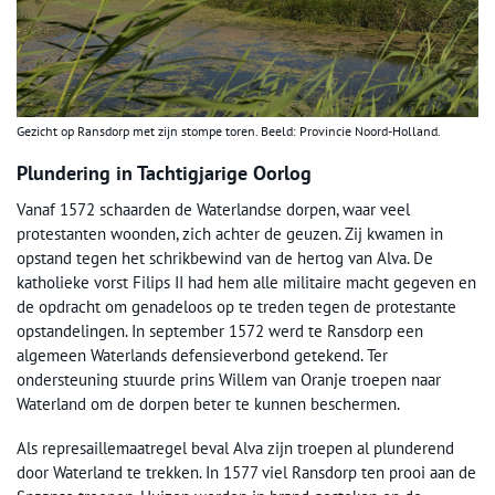
Gezicht op Ransdorp met zijn stompe toren. Beeld: Provincie Noord-Holland.
Plundering in Tachtigjarige Oorlog
Vanaf 1572 schaarden de Waterlandse dorpen, waar veel
protestanten woonden, zich achter de geuzen. Zij kwamen in
opstand tegen het schrikbewind van de hertog van Alva. De
katholieke vorst Filips II had hem alle militaire macht gegeven en
de opdracht om genadeloos op te treden tegen de protestante
opstandelingen. In september 1572 werd te Ransdorp een
algemeen Waterlands defensieverbond getekend. Ter
ondersteuning stuurde prins Willem van Oranje troepen naar
Waterland om de dorpen beter te kunnen beschermen.
Als represaillemaatregel beval Alva zijn troepen al plunderend
door Waterland te trekken. In 1577 viel Ransdorp ten prooi aan de