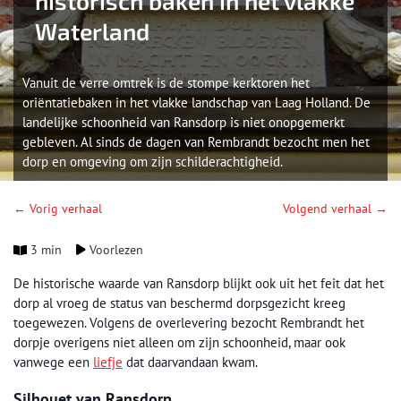
historisch baken in het vlakke
Waterland
Vanuit de verre omtrek is de stompe kerktoren het
oriëntatiebaken in het vlakke landschap van Laag Holland. De
landelijke schoonheid van Ransdorp is niet onopgemerkt
gebleven. Al sinds de dagen van Rembrandt bezocht men het
dorp en omgeving om zijn schilderachtigheid.
← Vorig verhaal
Volgend verhaal →
3 min
Voorlezen
De historische waarde van Ransdorp blijkt ook uit het feit dat het
dorp al vroeg de status van beschermd dorpsgezicht kreeg
toegewezen. Volgens de overlevering bezocht Rembrandt het
dorpje overigens niet alleen om zijn schoonheid, maar ook
vanwege een
liefje
dat daarvandaan kwam.
Silhouet van Ransdorp