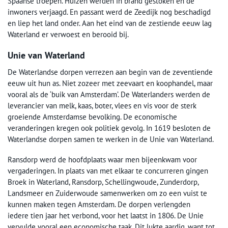
Spaanse troepen. Huizen werden in brand gestoken en de
inwoners verjaagd. En passant werd de Zeedijk nog beschadigd
en liep het land onder. Aan het eind van de zestiende eeuw lag
Waterland er verwoest en berooid bij.
Unie van Waterland
De Waterlandse dorpen verrezen aan begin van de zeventiende
eeuw uit hun as. Niet zozeer met zeevaart en koophandel, maar
vooral als de ‘buik van Amsterdam’. De Waterlanders werden de
leverancier van melk, kaas, boter, vlees en vis voor de sterk
groeiende Amsterdamse bevolking. De economische
veranderingen kregen ook politiek gevolg. In 1619 besloten de
Waterlandse dorpen samen te werken in de Unie van Waterland.
Ransdorp werd de hoofdplaats waar men bijeenkwam voor
vergaderingen. In plaats van met elkaar te concurreren gingen
Broek in Waterland, Ransdorp, Schellingwoude, Zunderdorp,
Landsmeer en Zuiderwoude samenwerken om zo een vuist te
kunnen maken tegen Amsterdam. De dorpen verlengden
iedere tien jaar het verbond, voor het laatst in 1806. De Unie
vervulde vooral een economische taak. Dit lukte aardig, want tot