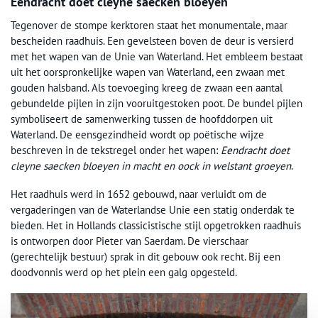
Eendracht doet cleyne saecken bloeyen
Tegenover de stompe kerktoren staat het monumentale, maar
bescheiden raadhuis. Een gevelsteen boven de deur is versierd
met het wapen van de Unie van Waterland. Het embleem bestaat
uit het oorspronkelijke wapen van Waterland, een zwaan met
gouden halsband. Als toevoeging kreeg de zwaan een aantal
gebundelde pijlen in zijn vooruitgestoken poot. De bundel pijlen
symboliseert de samenwerking tussen de hoofddorpen uit
Waterland. De eensgezindheid wordt op poëtische wijze
beschreven in de tekstregel onder het wapen:
Eendracht doet
cleyne saecken bloeyen in macht en oock in welstant groeyen
.
Het raadhuis werd in 1652 gebouwd, naar verluidt om de
vergaderingen van de Waterlandse Unie een statig onderdak te
bieden. Het in Hollands classicistische stijl opgetrokken raadhuis
is ontworpen door Pieter van Saerdam. De vierschaar
(gerechtelijk bestuur) sprak in dit gebouw ook recht. Bij een
doodvonnis werd op het plein een galg opgesteld.