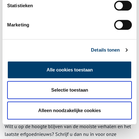
Statistieken
Marketing
Details tonen
Groen lint. De Kalfjeslaan die ooit door uitgestrekte weilanden liep is nu een
groen ecolint dat de bebouwing van Amsterdam en Amstelveen scheidt.Foto:
Willem de Vlaming- http://wdv-photography.weebly.com/
Alle cookies toestaan
Publicatiedatum: 11/08/2014
Selectie toestaan
Alleen noodzakelijke cookies
Ontvang de nieuwsbrief
Wilt u op de hoogte blijven van de mooiste verhalen en het
laatste erfgoednieuws? Schrijf u dan nu in voor onze