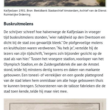
Kalfjeslaan 1981. Bron: Beeldbank Stadsarchief Amsterdam, Archief van de Dienst
Ruimtelijke Ordening
Buskruitmolens
De schrijver schreef hoe halverwege de Kalfjeslaan in vroeger
tijd buskruitmolens stonden, “wier nabijheid op den Overtoom en
dicht bij de stad zoo gevaarlijk bleek.” De plofgevoelige molens
en kruithuizen waren verdwenen. “Nu heb je”, vertelde hij de
lezers van zijn tijdschrift, “nergens zo’n bijzonder gezicht op de
stad als van hier.” Tussen het vroegere stadion, voorloper van het
Olympisch Stadion, en de Zuidergasfabriek die aan de Amstel
stond, telde hij minstens dertig torens en daken van markante
gebouwen. Een toneel- of verrekijker en een goede plattegrond
van de stad leken hem onmisbaar om alle hoge gebouwen thuis
te kunnen brengen. Schoorstenen van de talloze fabrieken die de
stad toen kende, telde hij maar niet mee.