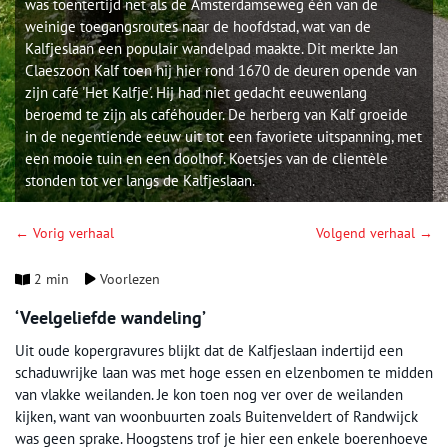
was toentertijd net als de Amsterdamseweg één van de
weinige toegangsroutes naar de hoofdstad, wat van de
Kalfjeslaan een populair wandelpad maakte. Dit merkte Jan
Claeszoon Kalf toen hij hier rond 1670 de deuren opende van
zijn café 'Het Kalfje'. Hij had niet gedacht eeuwenlang
beroemd te zijn als caféhouder. De herberg van Kalf groeide
in de negentiende eeuw uit tot een favoriete uitspanning, met
een mooie tuin en een doolhof. Koetsjes van de clientèle
stonden tot ver langs de Kalfjeslaan.
← Vorig verhaal
Volgend verhaal →
2 min
Voorlezen
‘Veelgeliefde wandeling’
Uit oude kopergravures blijkt dat de Kalfjeslaan indertijd een
schaduwrijke laan was met hoge essen en elzenbomen te midden
van vlakke weilanden. Je kon toen nog ver over de weilanden
kijken, want van woonbuurten zoals Buitenveldert of Randwijck
was geen sprake. Hoogstens trof je hier een enkele boerenhoeve