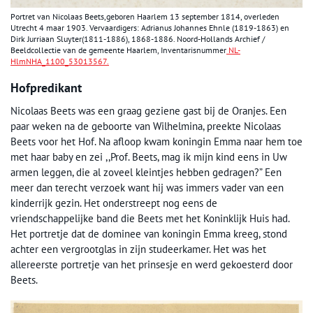
Portret van Nicolaas Beets,geboren Haarlem 13 september 1814, overleden
Utrecht 4 maar 1903. Vervaardigers: Adrianus Johannes Ehnle (1819-1863) en
Dirk Jurriaan Sluyter(1811-1886), 1868-1886. Noord-Hollands Archief /
Beeldcollectie van de gemeente Haarlem, Inventarisnummer
NL-
HlmNHA_1100_53013567.
Hofpredikant
Nicolaas Beets was een graag geziene gast bij de Oranjes. Een
paar weken na de geboorte van Wilhelmina, preekte Nicolaas
Beets voor het Hof. Na afloop kwam koningin Emma naar hem toe
met haar baby en zei ,,Prof. Beets, mag ik mijn kind eens in Uw
armen leggen, die al zoveel kleintjes hebben gedragen?” Een
meer dan terecht verzoek want hij was immers vader van een
kinderrijk gezin. Het onderstreept nog eens de
vriendschappelijke band die Beets met het Koninklijk Huis had.
Het portretje dat de dominee van koningin Emma kreeg, stond
achter een vergrootglas in zijn studeerkamer. Het was het
allereerste portretje van het prinsesje en werd gekoesterd door
Beets.