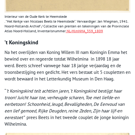
Interieur van de Oude Kerk te Heemstede
. “Het Kerkje van Nicolaas Beets te Heemstede”. Vervaardiger: Jan Wiegman, 1941.
Noord-Hollands Archief / Collectie van prenten en tekeningen van de Provinciale
Atlas Noord-Holland, Inventarisnummer
NL-HlmNHA_359_1809
’t Koningskind
Na het overlijden van Koning Willem III nam Koningin Emma het
bewind over en regeerde totdat Wilhelmina in 1898 18 jaar
werd. Beets schreef vanwege haar 18 jarige verjaardag en de
troonsbestijging een gedicht. Het vers bestaat uit 5 coupletten en
wordt bewaard in het Letterkundig Museum in Den Haag.
“
’t Koningskind telt achttien jaren, ’t Koningskind bestijgt haar
troon! Juicht haar toe, verheugde scharen, Toe met liefde-en
eerbetoon! Schoonheid, Jeugd, Bevalligheden, De Eenvoud van
een lief gemoed, Rijke Deugden, reine Zeden, Zijn haar lijf-en
eerestoet”
prees Beets in het tweede couplet de jonge koningin
Wilhelmina.