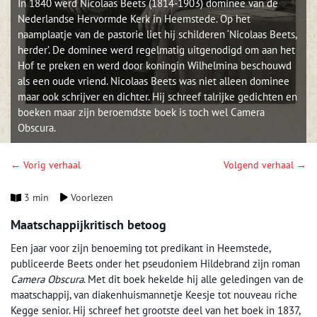
In 1840 werd Nicolaas Beets (1814-1903) dominee van de
Nederlandse Hervormde Kerk in Heemstede. Op het
naamplaatje van de pastorie liet hij schilderen ‘Nicolaas Beets,
herder’. De dominee werd regelmatig uitgenodigd om aan het
Hof te preken en werd door koningin Wilhelmina beschouwd
als een oude vriend. Nicolaas Beets was niet alleen dominee
maar ook schrijver en dichter. Hij schreef talrijke gedichten en
boeken maar zijn beroemdste boek is toch wel Camera
Obscura.
← Vorig verhaal
Volgend verhaal →
3 min
Voorlezen
Maatschappijkritisch betoog
Een jaar voor zijn benoeming tot predikant in Heemstede,
publiceerde Beets onder het pseudoniem Hildebrand zijn roman
Camera Obscura
. Met dit boek hekelde hij alle geledingen van de
maatschappij, van diakenhuismannetje Keesje tot nouveau riche
Kegge senior. Hij schreef het grootste deel van het boek in 1837,