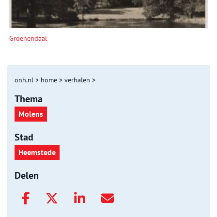
Groenendaal
onh.nl
>
home
>
verhalen
>
Thema
Molens
Stad
Heemstede
Delen