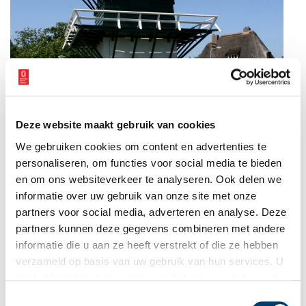
Deze website maakt gebruik van cookies
We gebruiken cookies om content en advertenties te
personaliseren, om functies voor social media te bieden
en om ons websiteverkeer te analyseren. Ook delen we
informatie over uw gebruik van onze site met onze
partners voor social media, adverteren en analyse. Deze
Heemstede: Groenendaalse Molen. Beeld:
Wikimedia Commons,
CC BY-SA 2.5
.
partners kunnen deze gegevens combineren met andere
Andere theorie
informatie die u aan ze heeft verstrekt of die ze hebben
verzameld op basis van uw gebruik van hun services. U
Volgens de Stichting Molens Zuid-Kennemerland liet John Hope
gaat akkoord met de cookies en het
privacystatement
de Groenendaalse molen in 1767 al bouwen, nadat hij het
als u onze website blijft gebruiken.
landgoed had gekocht. De molen zou toen wel degelijke zijn
Toestemmingsselectie