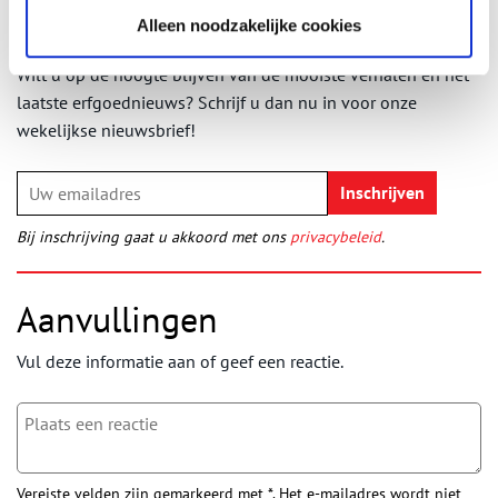
Alleen noodzakelijke cookies
Ontvang de nieuwsbrief
Wilt u op de hoogte blijven van de mooiste verhalen en het
laatste erfgoednieuws? Schrijf u dan nu in voor onze
wekelijkse nieuwsbrief!
Bij inschrijving gaat u akkoord met ons
privacybeleid
.
Aanvullingen
Vul deze informatie aan of geef een reactie.
Vereiste velden zijn gemarkeerd met *. Het e-mailadres wordt niet