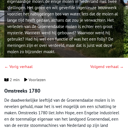
eigenaardige molen, de enige molen in Nederland met twee
stellingen. Het groen en wit geverfde ingenieuze bouwwerk
voorziet het nabijgelegen bos van water. Iets dat de molen al
lange tijd heeft gedaan, althans dat zou je verwachten. Het
verleden van de Groenendaalse molen is echter een groot
mysterie. Wanneer werd hij gebouwd? Waarvoor werd hij
gebruikt? Had hij wel een functie of was het een folly? De
meningen zijn er over verdeeld, maar dat is juist wat deze
molen zo bijzonder maakt.
← Vorig verhaal
Volgend verhaal →
2 min
Voorlezen
Omstreeks 1780
De daadwerkelijke leeftijd van de Groenendaalse molen is in
nevelen gehuld, maar het is wel mogelijk om een schatting te
maken. Omstreeks 1780 liet John Hope, een Engelse industrieel
en de toenmalige eigenaar van het landgoed Groenendaal, een
van de eerste stoommachines van Nederland op zijn land