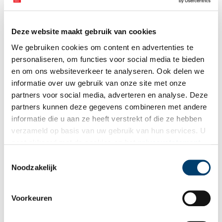
Deze website maakt gebruik van cookies
We gebruiken cookies om content en advertenties te
personaliseren, om functies voor social media te bieden
en om ons websiteverkeer te analyseren. Ook delen we
informatie over uw gebruik van onze site met onze
partners voor social media, adverteren en analyse. Deze
partners kunnen deze gegevens combineren met andere
informatie die u aan ze heeft verstrekt of die ze hebben
verzameld op basis van uw gebruik van hun services. U
gaat akkoord met de cookies en het
privacystatement
Gelderse troepen in Amsterdam, 1512.
als u onze website blijft gebruiken.
Toestemmingsselectie
Een verdedigingswal om de Lastage
Noodzakelijk
Na de Alteratie in 1578, waarbij Amsterdam zich als laatste stad
in Holland bekeerde tot het protestantse geloof en de kant van
Voorkeuren
de Opstand koos, werden plannen gemaakt om de bebouwing op
de Lastage te slopen en te vervangen door een nieuwe haven. De