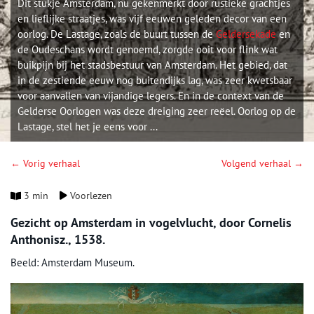
Dit stukje Amsterdam, nu gekenmerkt door rustieke grachtjes
en lieflijke straatjes, was vijf eeuwen geleden decor van een
oorlog. De Lastage, zoals de buurt tussen de
Geldersekade
en
de Oudeschans wordt genoemd, zorgde ooit voor flink wat
buikpijn bij het stadsbestuur van Amsterdam. Het gebied, dat
in de zestiende eeuw nog buitendijks lag, was zeer kwetsbaar
voor aanvallen van vijandige legers. En in de context van de
Gelderse Oorlogen was deze dreiging zeer reëel. Oorlog op de
Lastage, stel het je eens voor ...
← Vorig verhaal
Volgend verhaal →
3 min
Voorlezen
Gezicht op Amsterdam in vogelvlucht, door Cornelis
Anthonisz., 1538.
Beeld: Amsterdam Museum.