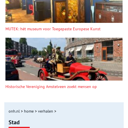
MUTEK: hét museum voor Toegepaste Europese Kunst
Historische Vereniging Amstelveen zoekt mensen op
onh.nl
>
home
>
verhalen
>
Stad