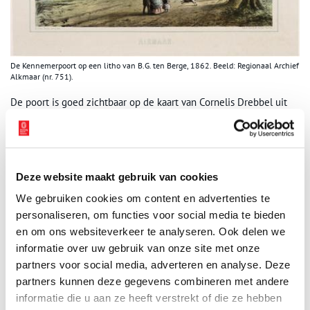
De Kennemerpoort op een litho van B.G. ten Berge, 1862. Beeld: Regionaal Archief
Alkmaar (nr. 751).
De poort is goed zichtbaar op de kaart van Cornelis Drebbel uit
1597. Het was een eenvoudig gebouw. De aarden wal liep ter
plaatse over de poort. Op de poort waren drie wapenstenen
aangebracht, waarschijnlijk die van Holland, Alkmaar en Haarlem.
De poort is in 1631/’32 vervangen door nieuwbouw naar een
Deze website maakt gebruik van cookies
ontwerp van de Amsterdamse steenhouwer Pieter Staets. Deze
nieuwe Kennemerpoort werd gesloopt in 1866.
We gebruiken cookies om content en advertenties te
personaliseren, om functies voor social media te bieden
en om ons websiteverkeer te analyseren. Ook delen we
informatie over uw gebruik van onze site met onze
partners voor social media, adverteren en analyse. Deze
partners kunnen deze gegevens combineren met andere
informatie die u aan ze heeft verstrekt of die ze hebben