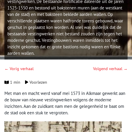
vestingwerken. De bestaande fortificatie dateerde uit de jaren
1525-1550 en bestond uit bakstenen muren (aan de westkant
van de stad) en met baksteen beklede aarden wallen. Op
verschillende plaatsen waren halfronde torens gebouwd, waar
geschut in geplaatst kon worden. Al snel was duidelijk dat de
bestaande vestingwerken niet bestand zouden zijn tegen het
moderne geschut. Vestingbouwers waren inmiddels tot het
inzicht gekomen dat er grote bastions nodig waren en flinke
aarden wallen.
← Vorig verhaal
Volgend verhaal →
1 min
Voorlezen
Met man en macht werd vanaf mei 1573 in Alkmaar gewerkt aan
de bouw van nieuwe vestingwerken volgens de moderne
inzichten. Aan de zuidkant nam men de gelegenheid te baat om
de stad ook een stuk te vergroten.