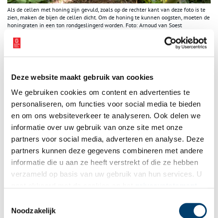
Als de cellen met honing zijn gevuld, zoals op de rechter kant van deze foto is te
zien, maken de bijen de cellen dicht. Om de honing te kunnen oogsten, moeten de
honingraten in een ton rondgeslingerd worden. Foto: Arnoud van Soest
Een beetje vals
Eigenlijk is het wel een beetje vals wat hij doet, geeft hij toe.
“Bijen bezoeken al die bloemen om een wintervoorraad aan te
Deze website maakt gebruik van cookies
leggen. Een goed bijenvolk maakt misschien wel 30 tot 40 kg
honing per kast en ik haal weer een deel van die wintervoorraad
We gebruiken cookies om content en advertenties te
weg, onder het motto: ‘Ha, dat is van mij.’ In ruil daarvoor krijgen
personaliseren, om functies voor social media te bieden
ze suikerwater, zodat ze de winter door kunnen komen.”
en om ons websiteverkeer te analyseren. Ook delen we
Of de bijen daar niet gek van worden? “Ik heb geen idee wat ze
informatie over uw gebruik van onze site met onze
denken,” zegt hij met een glimlach.
partners voor social media, adverteren en analyse. Deze
partners kunnen deze gegevens combineren met andere
De bijen van Kasteel Nederhorst halen hun nectar van bomen uit
informatie die u aan ze heeft verstrekt of die ze hebben
de omgeving, zoals linde, acacia, esdoorn, kastanje en meidoorn.
verzameld op basis van uw gebruik van hun services. U
“Met welke nectar de bijen terugkomen weet je door in de gaten
te houden wanneer welke bomen in bloei staan, maar je kunt het
gaat akkoord met de cookies en het
privacystatement
ook proeven. Linden, waar het hele dorp mee volstaat, hebben
als u onze website blijft gebruiken.
Toestemmingsselectie
bijvoorbeeld een pepermuntsmaak. Paardenbloem ruikt naar
Noodzakelijk