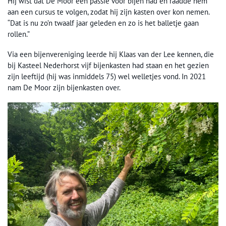
Hij wist dat De Moor een passie voor bijen had en raadde hem
aan een cursus te volgen, zodat hij zijn kasten over kon nemen.
“Dat is nu zo’n twaalf jaar geleden en zo is het balletje gaan
rollen.”
Via een bijenvereniging leerde hij Klaas van der Lee kennen, die
bij Kasteel Nederhorst vijf bijenkasten had staan en het gezien
zijn leeftijd (hij was inmiddels 75) wel welletjes vond. In 2021
nam De Moor zijn bijenkasten over.