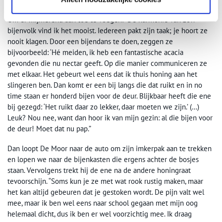
Moet dat nu pap
Om er mijmerend aan toe te voegen: “De harmonie van zo’n
bijenvolk vind ik het mooist. Iedereen pakt zijn taak; je hoort ze
nooit klagen. Door een bijendans te doen, zeggen ze
bijvoorbeeld: ‘Hé meiden, ik heb een fantastische acacia
gevonden die nu nectar geeft. Op die manier communiceren ze
met elkaar. Het gebeurt wel eens dat ik thuis honing aan het
slingeren ben. Dan komt er een bij langs die dat ruikt en in no
time staan er honderd bijen voor de deur. Blijkbaar heeft die ene
bij gezegd: ‘Het ruikt daar zo lekker, daar moeten we zijn.’ (…)
Leuk? Nou nee, want dan hoor ik van mijn gezin: al die bijen voor
de deur! Moet dat nu pap.”
Dan loopt De Moor naar de auto om zijn imkerpak aan te trekken
en lopen we naar de bijenkasten die ergens achter de bosjes
staan. Vervolgens trekt hij de ene na de andere honingraat
tevoorschijn. “Soms kun je ze met wat rook rustig maken, maar
het kan altijd gebeuren dat je gestoken wordt. De pijn valt wel
mee, maar ik ben wel eens naar school gegaan met mijn oog
helemaal dicht, dus ik ben er wel voorzichtig mee. Ik draag