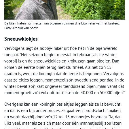
De bijen halen hun nectar van bloemen binnen drie kilometer van het kasteel.
Foto: Arnoud van Soest
Sneeuwklokjes
Vervolgens legt de hobby-imker uit hoe het in de bijenwereld
toegaat. “Het seizoen begint meestal in februari, als de winter
voorbij is en de sneeuwklokjes en krokussen gaan bloeien. Dan
komen de eerste bijen terug met stuifmeel. Als het zo’n 15
graden is, weet de koningin dat de lente is begonnen. Vervolgens
gaat ze eitjes leggen, momenteel zo’n tweeduizend per dag. In de
winter bevat zo’n kast ongeveer tienduizend bijen, maar vanaf dat
moment groeit zo’n volk uit tot tussen de 40.000 en 50.000 bijen.”
Overigens kan een koningin pas eitjes leggen als ze is bevrucht
en dat is een bijzonder proces. Ze gaat een ‘bruidsvlucht’ maken
en wordt daarbij door zo’n 12 tot 15 mannetjes bevrucht. “Ja, dat
lijkt veel, maar als ze zich maar door één mannetjesbij zou laten