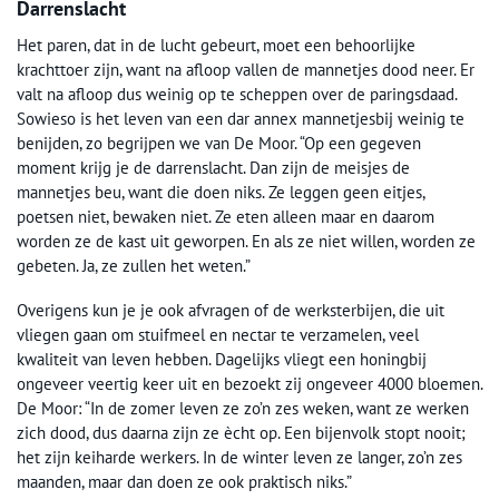
Darrenslacht
Het paren, dat in de lucht gebeurt, moet een behoorlijke
krachttoer zijn, want na afloop vallen de mannetjes dood neer. Er
valt na afloop dus weinig op te scheppen over de paringsdaad.
Sowieso is het leven van een dar annex mannetjesbij weinig te
benijden, zo begrijpen we van De Moor. “Op een gegeven
moment krijg je de darrenslacht. Dan zijn de meisjes de
mannetjes beu, want die doen niks. Ze leggen geen eitjes,
poetsen niet, bewaken niet. Ze eten alleen maar en daarom
worden ze de kast uit geworpen. En als ze niet willen, worden ze
gebeten. Ja, ze zullen het weten.”
Overigens kun je je ook afvragen of de werksterbijen, die uit
vliegen gaan om stuifmeel en nectar te verzamelen, veel
kwaliteit van leven hebben. Dagelijks vliegt een honingbij
ongeveer veertig keer uit en bezoekt zij ongeveer 4000 bloemen.
De Moor: “In de zomer leven ze zo’n zes weken, want ze werken
zich dood, dus daarna zijn ze ècht op. Een bijenvolk stopt nooit;
het zijn keiharde werkers. In de winter leven ze langer, zo’n zes
maanden, maar dan doen ze ook praktisch niks.”