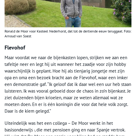
Ronald de Moor voor Kasteel Nederhorst, dat tot de dertiende eeuw teruggaat. Foto:
Arnoud van Soest
Flevohof
Maar voordat we naar de bijenkasten lopen, strijken we aan een
tafeltje neer en legt hij uit wanneer het zaadje voor zijn hobby
waarschijnlijk is geplant. Hoe hij als tienjarig jongetje met zijn
opa en oma een bezoek bracht aan de Flevohof, waar een imker
een demonstratie gaf. “Ik geloof dat ik daar wel een uur heb staan
luisteren. Ik was vooral geboeid door de chaos in zo’n bijenkast. Je
ziet duizenden bijen krioelen, maar ze weten allemaal wat ze
moeten doen. En er is één koningin die voor dat hele volk zorgt.
Daar is de kiem gelegd.”
Uiteindelijk was het een collega – De Moor werkt in het
basisonderwijs -, die met pensioen ging en naar Spanje vertrok.