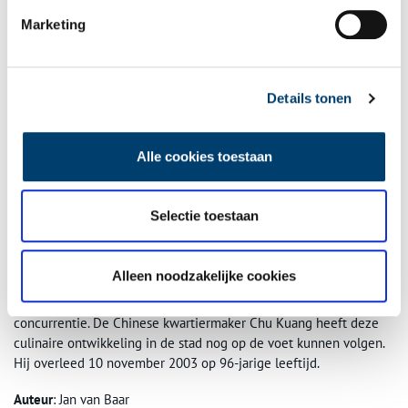
Marketing
Details tonen
Berend Ulrich / collectie Regionaal Archief Alkmaar / NL-AmrRAA_1430_1988-
Alle cookies toestaan
01_0006.
concurrentie
Selectie toestaan
De Chinees heeft zich de laatste halve eeuw een vaste plaats
verworven. Na een lichte teruggang telt Alkmaar anno 2006 nog
acht Chinees-Indische restaurants. Van een Chinese hegemonie is
Alleen noodzakelijke cookies
geen sprake meer. Met de vestiging van Italiaanse, Spaanse,
Griekse en Turkse restaurants kent de Chinees geduchte
concurrentie. De Chinese kwartiermaker Chu Kuang heeft deze
culinaire ontwikkeling in de stad nog op de voet kunnen volgen.
Hij overleed 10 november 2003 op 96-jarige leeftijd.
Auteur
: Jan van Baar