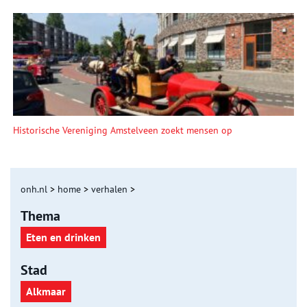
Historische Vereniging Amstelveen zoekt mensen op
onh.nl
>
home
>
verhalen
>
Thema
Eten en drinken
Stad
Alkmaar