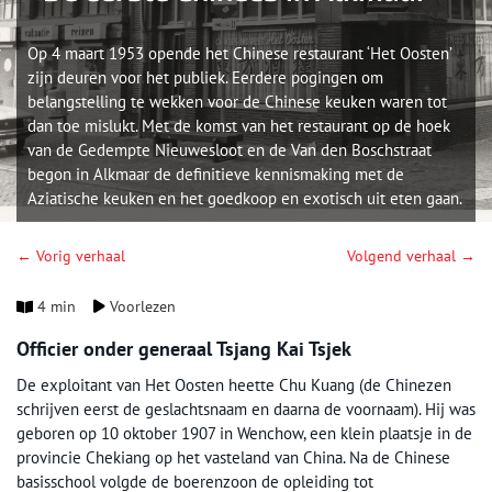
Op 4 maart 1953 opende het Chinese restaurant ‘Het Oosten’
zijn deuren voor het publiek. Eerdere pogingen om
belangstelling te wekken voor de Chinese keuken waren tot
dan toe mislukt. Met de komst van het restaurant op de hoek
van de Gedempte Nieuwesloot en de Van den Boschstraat
begon in Alkmaar de definitieve kennismaking met de
Aziatische keuken en het goedkoop en exotisch uit eten gaan.
← Vorig verhaal
Volgend verhaal →
4 min
Voorlezen
Officier onder generaal Tsjang Kai Tsjek
De exploitant van Het Oosten heette Chu Kuang (de Chinezen
schrijven eerst de geslachtsnaam en daarna de voornaam). Hij was
geboren op 10 oktober 1907 in Wenchow, een klein plaatsje in de
provincie Chekiang op het vasteland van China. Na de Chinese
basisschool volgde de boerenzoon de opleiding tot