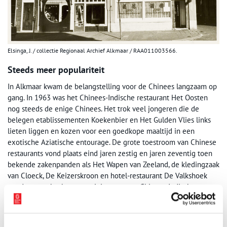
Elsinga, J. / collectie Regionaal Archief Alkmaar / RAA011003566.
Steeds meer populariteit
In Alkmaar kwam de belangstelling voor de Chinees langzaam op
gang. In 1963 was het Chinees-Indische restaurant Het Oosten
nog steeds de enige Chinees. Het trok veel jongeren die de
belegen etablissementen Koekenbier en Het Gulden Vlies links
lieten liggen en kozen voor een goedkope maaltijd in een
exotische Aziatische entourage. De grote toestroom van Chinese
restaurants vond plaats eind jaren zestig en jaren zeventig toen
bekende zakenpanden als Het Wapen van Zeeland, de kledingzaak
van Cloeck, De Keizerskroon en hotel-restaurant De Valkshoek
werden opgekocht ter vestiging van een Chinees-Indisch
restaurant. Ook in de dorpen rondom Alkmaar – zelfs in het
protestants-christelijke Broek op Langedijk – veroverde de
Chinees een plekje in het uit-eten-circuit.