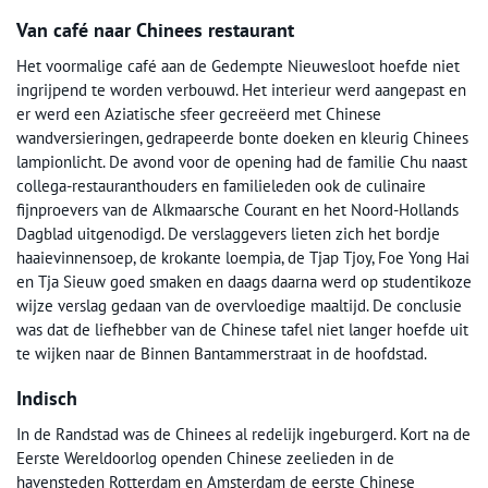
Van café naar Chinees restaurant
Het voormalige café aan de Gedempte Nieuwesloot hoefde niet
ingrijpend te worden verbouwd. Het interieur werd aangepast en
er werd een Aziatische sfeer gecreëerd met Chinese
wandversieringen, gedrapeerde bonte doeken en kleurig Chinees
lampionlicht. De avond voor de opening had de familie Chu naast
collega-restauranthouders en familieleden ook de culinaire
fijnproevers van de Alkmaarsche Courant en het Noord-Hollands
Dagblad uitgenodigd. De verslaggevers lieten zich het bordje
haaievinnensoep, de krokante loempia, de Tjap Tjoy, Foe Yong Hai
en Tja Sieuw goed smaken en daags daarna werd op studentikoze
wijze verslag gedaan van de overvloedige maaltijd. De conclusie
was dat de liefhebber van de Chinese tafel niet langer hoefde uit
te wijken naar de Binnen Bantammerstraat in de hoofdstad.
Indisch
In de Randstad was de Chinees al redelijk ingeburgerd. Kort na de
Eerste Wereldoorlog openden Chinese zeelieden in de
havensteden Rotterdam en Amsterdam de eerste Chinese