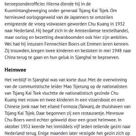
beroepsonderofficier. Hierna diende hij in de
Kuomintangbeweging onder generaal Tsjang Kai Tsjek. Om
hernieuwd oorlogsgeweld van de Japanners te omzeilen
emigreerde de vroeg volwassen geworden Chu Kuang in 1932
naar Nederland. Hij begaf zich in de Amsterdamse textielhandel,
maar oorlog en bezetting dwarsboomden ook hier zijn ambities.
Wel had hij intussen Fennechien Boers uit Emmen leren kennen.
Zij trouwden, kregen twee kinderen en besloten in mei 1948 naar
China terug te gaan en hun geluk in Sjanghai te beproeven.
Heimwee
Het verblijf in Sjanghai was van korte duur. Met de overwinning
van de communistische leider Mao Tsjetung op de nationalisten
van Tsjang Kai Tsek vluchtte de nationalistisch gezinde Chu
Kuang met vrouw en twee kinderen in een vissersboot en een
Chinese jonk naar het eiland Formosa (Taiwan), de thuishaven van
Tsjang Kai Tsjek. Daar begonnen zij een restaurantje. Mevrouw
Chu-Boers werd echter gekweld door een groot heimwee. In
oktober 1952 keerde het inmiddels vijf leden tellende gezin naar
Nederland terug. Enige maanden later vestigde het gezin zich op