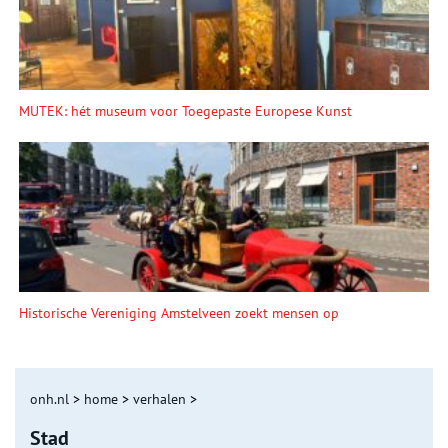
MUTEK: hét museum voor Toegepaste Europese Kunst
Historische Vereniging Amstelveen zoekt mensen op
onh.nl
>
home
>
verhalen
>
Stad