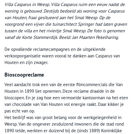
Villa Casparus in Weesp. Villa Casparus ruim een eeuw nadat de
woning is gebouwd. Destijds bedoeld als woning voor Casparus
van Houten, fraai gesitueerd aan het Smal Weesp. Op de
voorgrond een vijver die tuinarchitect Springer had laten graven
tussen de villa en het riviertje Smal Weesp. De foto is genomen
vanaf de Korte Stammerdijk. Beeld: Jan Maarten Pekelharing.
De opvallende reclamecampagnes en de uitgekiende
verkooporganisatie waren vooral te danken aan Casparus van
Houten en zijn zwager.
Bioscoopreclame
Veel aandacht trok een van de eerste filmcommercials die Van
Houten in 1899 liet opnemen. Deze reclame draaide in de
bioscopen. En je zag hoe een vermoeide kantoorman na het eten
van chocolade van Van Houten vol energie raakt. Daar kikker je
pas echt van op.
Het bedrijf was van groot belang voor de werkgelegenheid in
Weesp. Van de ongeveer zesduizend inwoners die de stad rond
1890 telde, werkten er duizend bij de (sinds 1889) Koninklijke