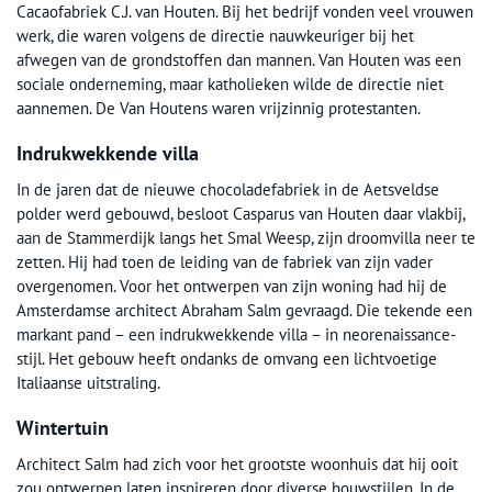
Cacaofabriek C.J. van Houten. Bij het bedrijf vonden veel vrouwen
werk, die waren volgens de directie nauwkeuriger bij het
afwegen van de grondstoffen dan mannen. Van Houten was een
sociale onderneming, maar katholieken wilde de directie niet
aannemen. De Van Houtens waren vrijzinnig protestanten.
Indrukwekkende villa
In de jaren dat de nieuwe chocoladefabriek in de Aetsveldse
polder werd gebouwd, besloot Casparus van Houten daar vlakbij,
aan de Stammerdijk langs het Smal Weesp, zijn droomvilla neer te
zetten. Hij had toen de leiding van de fabriek van zijn vader
overgenomen. Voor het ontwerpen van zijn woning had hij de
Amsterdamse architect Abraham Salm gevraagd. Die tekende een
markant pand – een indrukwekkende villa – in neorenaissance-
stijl. Het gebouw heeft ondanks de omvang een lichtvoetige
Italiaanse uitstraling.
Wintertuin
Architect Salm had zich voor het grootste woonhuis dat hij ooit
zou ontwerpen laten inspireren door diverse bouwstijlen. In de