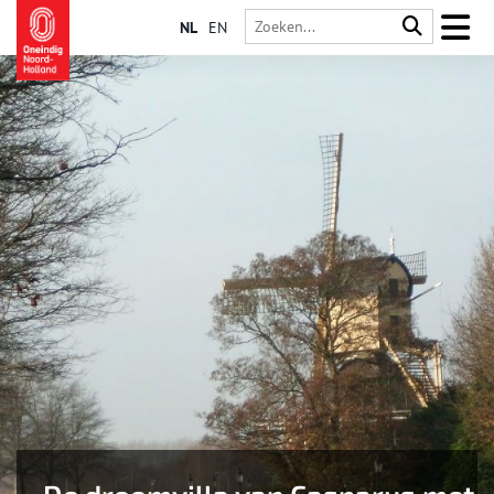
NL
EN