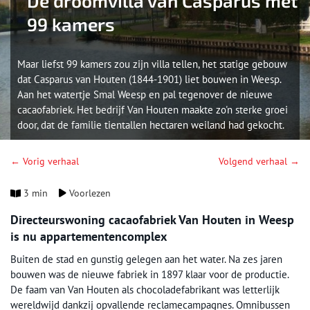
De droomvilla van Casparus met
99 kamers
Maar liefst 99 kamers zou zijn villa tellen, het statige gebouw
dat Casparus van Houten (1844-1901) liet bouwen in Weesp.
Aan het watertje Smal Weesp en pal tegenover de nieuwe
cacaofabriek. Het bedrijf Van Houten maakte zo'n sterke groei
door, dat de familie tientallen hectaren weiland had gekocht.
← Vorig verhaal
Volgend verhaal →
3 min
Voorlezen
Directeurswoning cacaofabriek Van Houten in Weesp
is nu appartementencomplex
Buiten de stad en gunstig gelegen aan het water. Na zes jaren
bouwen was de nieuwe fabriek in 1897 klaar voor de productie.
De faam van Van Houten als chocoladefabrikant was letterlijk
wereldwijd dankzij opvallende reclamecampagnes. Omnibussen