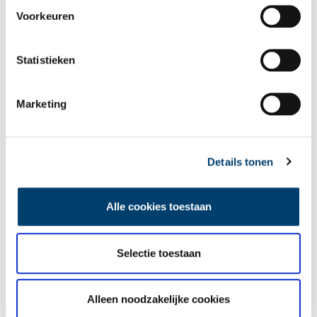
Voorkeuren
E-mail
*
Statistieken
Marketing
Vink dit aan als u op de hoogte gehouden wil worden.
Details tonen
Lees meer verhalen
Alle cookies toestaan
Selectie toestaan
Alleen noodzakelijke cookies