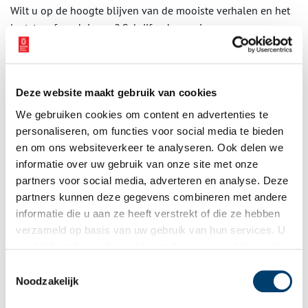
Wilt u op de hoogte blijven van de mooiste verhalen en het
laatste erfgoednieuws? Schrijf u dan nu in voor onze
wekelijkse nieuwsbrief!
Deze website maakt gebruik van cookies
Bij inschrijving gaat u akkoord met ons
privacybeleid
.
We gebruiken cookies om content en advertenties te
personaliseren, om functies voor social media te bieden
en om ons websiteverkeer te analyseren. Ook delen we
Aanvullingen
informatie over uw gebruik van onze site met onze
partners voor social media, adverteren en analyse. Deze
Vul deze informatie aan of geef een reactie.
partners kunnen deze gegevens combineren met andere
informatie die u aan ze heeft verstrekt of die ze hebben
verzameld op basis van uw gebruik van hun services. U
gaat akkoord met de cookies en het
privacystatement
als u onze website blijft gebruiken.
Toestemmingsselectie
Vereiste velden zijn gemarkeerd met *. Het e-mailadres wordt niet
Noodzakelijk
gepubliceerd.
Naam
*