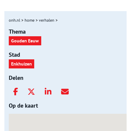
onh.nl
>
home
>
verhalen
>
Thema
Gouden Eeuw
Stad
Enkhuizen
Delen
Op de kaart