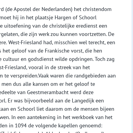
rd (de Apostel der Nederlanden) het christendom
oet hij in het plaatsje Hargen of Schoorl
de uitoefening van de christelijke eredienst een
gelaten, die zijn werk zou kunnen voortzetten. De
ere. West-Friesland had, misschien wel terecht, een
s het geloof van de Frankische vorst, die hen
 cultuur en godsdienst wilde opdringen. Toch zag
Friesland, vooral in de streek van het
m te verspreiden.Vaak waren die randgebieden aan
men dus alle kansen om er het geloof te
 gedeelte van Geestmerambacht werd deze
rl. Er was bijvoorbeeld aan de Langedijk een
staan en Schoorl liet daarom om de mensen bijeen
uwen. In een aantekening in het werkboek van het
orden in 1094 de volgende kapellen genoemd: