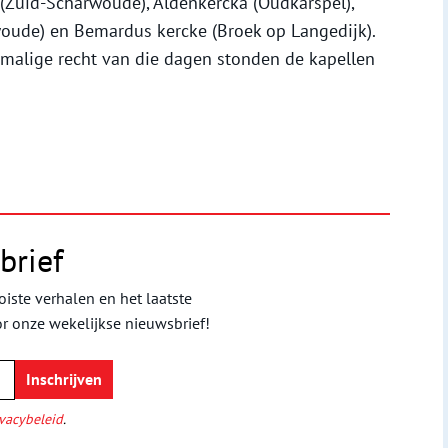
(Zuid-Scharwoude), Aldenkercka (Oudkarspel),
ude) en Bemardus kercke (Broek op Langedijk).
malige recht van die dagen stonden de kapellen
brief
iste verhalen en het laatste
or onze wekelijkse nieuwsbrief!
vacybeleid
.