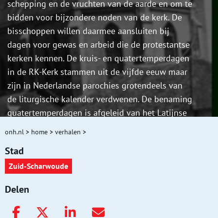
schepping en de vruchten van de aarde en om te
bidden voor bijzondere noden van de kerk. De
bisschoppen willen daarmee aansluiten bij
dagen voor gewas en arbeid die de protestantse
kerken kennen. De kruis- en quatertemperdagen
in de RK-Kerk stammen uit de vijfde eeuw maar
zijn in Nederlandse parochies grotendeels van
de liturgische kalender verdwenen. De benaming
quatertemperdagen is afgeleid van het Latijnse
quattor tempora (de vier jaargetijden). Ze
onh.nl
>
home
>
verhalen
>
stonden in het teken van dankzegging voor de
Stad
vruchten van de aarde (vooral de graan-, wijn- en
Zuid-Scharwoude
olijvenoogst), waarvan de eerstelingen aan God
werden toegewijd. Het waren dagen van vasten
Delen
en gebed. De bisschoppen hebben de
quatertemperdagen vastgesteld op de derde