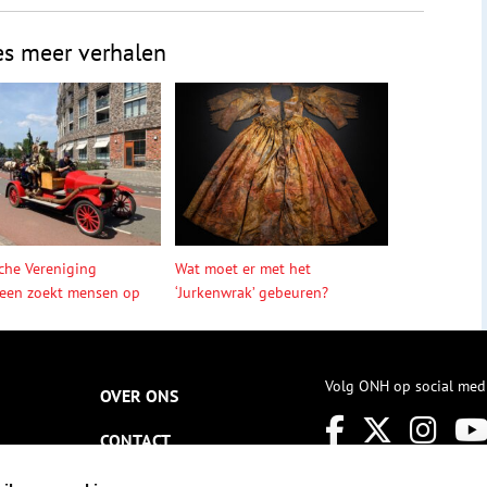
es meer verhalen
sche Vereniging
Wat moet er met het
een zoekt mensen op
‘Jurkenwrak’ gebeuren?
Volg ONH op social med
OVER ONS
CONTACT
NIEUWSBRIEF