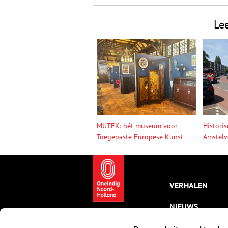
Le
MUTEK: hét museum voor
Histori
Toegepaste Europese Kunst
Amstelv
VERHALEN
NIEUWS
KALENDER