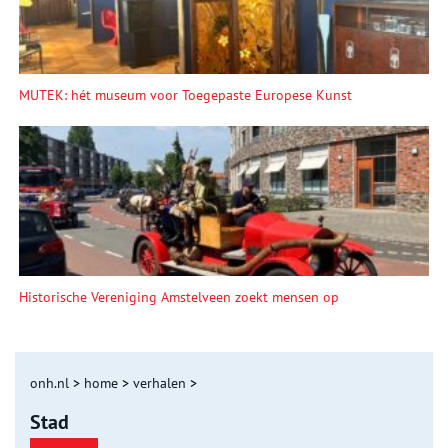
MUTEK: hét museum voor Toegepaste Europese Kunst
Historische Vereniging Amstelveen zoekt mensen op
onh.nl
>
home
>
verhalen
>
Stad