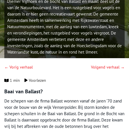
Diemer Vijfhoek en de bocht van Ballast en maakt deel uit de
van de Natuurboulevard. Het is een rustgebied voor vogels en
daarom is er hier geen recreatievaart gewenst. De gemeente
Amsterdam heeft in samenwerking met Rijkswaterstaat en
Natuurmonumenten, met de aanleg van een luwtedam, kreek
en verondiepingen, het rustgebied voor vogels vergroot. De
gemeente Amsterdam verbetert met deze en andere
investeringen, zoals de aanleg van de Hoeckelingsdam voor de
Waterlandse kust, de natuur in en rond het IJmeer.
← Vorig verhaal
Volgend verhaal →
1 min
Voorlezen
Baai van Ballast?
De schepen van de firma Ballast wonnen vanaf de jaren ’70 zand
voor de bouw van de wijk Venserpolder. Bij storm konden de
schepen schuilen in de Baai van Ballast. De grond in de Bocht van
Ballast is daarnaast opgebracht door de firma Ballast. Deze kwam
vrij bij het afbreken van de oude betonnen brug over het