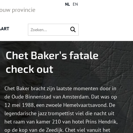
NL
EN
jouw provincie
AART
Chet Baker’s fatale
check out
Chet Baker bracht zijn laatste momenten door in
de Oude Binnenstad van Amsterdam. Dat was op
12 mei 1988, een zwoele Hemelvaartsavond. De
legendarische jazz trompettist viel die nacht uit
het raam van kamer 210 van hotel Prins Hendrik,
op de kop van de Zeedijk. Chet viel vanuit het