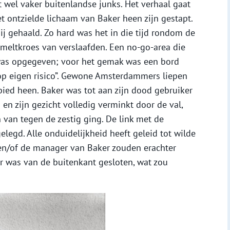
t wel vaker buitenlandse junks. Het verhaal gaat
t ontzielde lichaam van Baker heen zijn gestapt.
bij gehaald. Zo hard was het in die tijd rondom de
 smeltkroes van verslaafden. Een no-go-area die
g was opgegeven; voor het gemak was een bord
 op eigen risico”. Gewone Amsterdammers liepen
ed heen. Baker was tot aan zijn dood gebruiker
en zijn gezicht volledig verminkt door de val,
van tegen de zestig ging. De link met de
legd. Alle onduidelijkheid heeft geleid tot wilde
 en/of de manager van Baker zouden erachter
er was van de buitenkant gesloten, wat zou