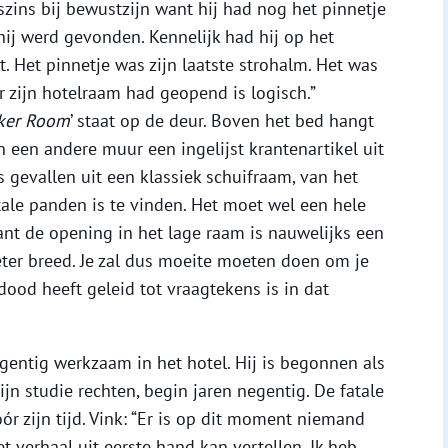
szins bij bewustzijn want hij had nog het pinnetje
hij werd gevonden. Kennelijk had hij op het
 Het pinnetje was zijn laatste strohalm. Het was
 zijn hotelraam had geopend is logisch.”
ker Room
’ staat op de deur. Boven het bed hangt
n een andere muur een ingelijst krantenartikel uit
is gevallen uit een klassiek schuifraam, van het
le panden is te vinden. Het moet wel een hele
nt de opening in het lage raam is nauwelijks een
er breed. Je zal dus moeite moeten doen om je
ood heeft geleid tot vraagtekens is in dat
egentig werkzaam in het hotel. Hij is begonnen als
ijn studie rechten, begin jaren negentig. De fatale
r zijn tijd. Vink: “Er is op dit moment niemand
 verhaal uit eerste hand kan vertellen. Ik heb