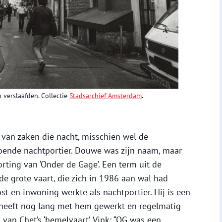
 verslaafden. Collectie
Stadsarchief Amsterdam
.
 van zaken die nacht, misschien wel de
doende nachtportier. Douwe was zijn naam, maar
ting van ‘Onder de Gage’. Een term uit de
de grote vaart, die zich in 1986 aan wal had
st en inwoning werkte als nachtportier. Hij is een
k heeft nog lang met hem gewerkt en regelmatig
an Chet’s ‘hemelvaart’. Vink: “OG was een