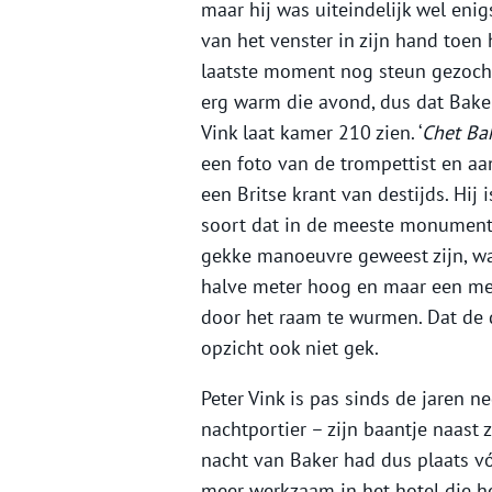
maar hij was uiteindelijk wel enig
van het venster in zijn hand toen 
laatste moment nog steun gezocht.
erg warm die avond, dus dat Baker
Vink laat kamer 210 zien. ‘
Chet Ba
een foto van de trompettist en aa
een Britse krant van destijds. Hij 
soort dat in de meeste monumenta
gekke manoeuvre geweest zijn, wa
halve meter hoog en maar een met
door het raam te wurmen. Dat de d
opzicht ook niet gek.
Peter Vink is pas sinds de jaren n
nachtportier – zijn baantje naast z
nacht van Baker had dus plaats vóó
meer werkzaam in het hotel die het