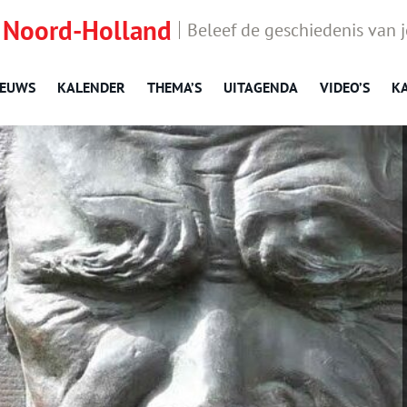
 Noord-Holland
Beleef de geschiedenis van 
IEUWS
KALENDER
THEMA’S
UITAGENDA
VIDEO’S
K