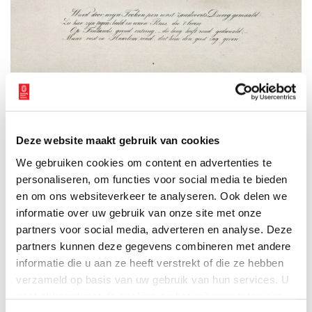
Portret van Daniel Cajanus, Noord-Hollands Archief / Beeldcollectie van de
gemeente Haarlem. Inventarisnummer NL-HlmNHA_53013646
Naar Nederland
Deze website maakt gebruik van cookies
In 1734 vinden we Cajanus terug in Amsterdam. Hij verbleef daar
We gebruiken cookies om content en advertenties te
in de destijds zeer vermaarde herberg ‘Blauw Jan’. Achter die
personaliseren, om functies voor social media te bieden
herberg bevond zich een exotische dierentuin met struisvogels,
leeuwen en tijgers, apen, pauwen en wat niet al. Ook verbleven er
en om ons websiteverkeer te analyseren. Ook delen we
reuzen, reuzinnen, dwergen en kunstenmakers. In dit
informatie over uw gebruik van onze site met onze
etablissement vond Cajanus een passend onderkomen.
partners voor social media, adverteren en analyse. Deze
partners kunnen deze gegevens combineren met andere
Vooral na Cajanus’ dood ontstond het gerucht dat hij met zijn
informatie die u aan ze heeft verstrekt of die ze hebben
omzwervingen langs Europese hoven een vermogen had
verzameld op basis van uw gebruik van hun services. U
verdiend. Uit zijn nalatenschap blijkt echter dat dit wel meeviel.
gaat akkoord met de cookies en het
privacystatement
Geheel onbemiddeld was hij echter niet. Aan verschillende