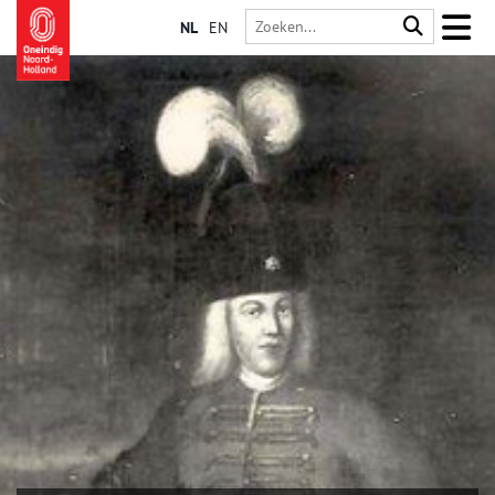
NL
EN