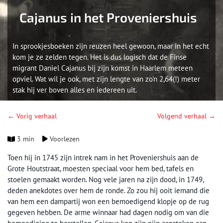
Cajanus in het Proveniershuis
In sprookjesboeken zijn reuzen heel gewoon, maar in het echt
kom je ze zelden tegen. Het is dus logisch dat de Finse
migrant Daniel Cajanus bij zijn komst in Haarlem meteen
opviel. Wat wil je ook, met zijn lengte van zo'n 2,64(!) meter
stak hij ver boven alles en iedereen uit.
← Vorig verhaal
Volgend verhaal →
3 min
Voorlezen
Toen hij in 1745 zijn intrek nam in het Proveniershuis aan de
Grote Houtstraat, moesten speciaal voor hem bed, tafels en
stoelen gemaakt worden. Nog vele jaren na zijn dood, in 1749,
deden anekdotes over hem de ronde. Zo zou hij ooit iemand die
van hem een dampartij won een bemoedigend klopje op de rug
gegeven hebben. De arme winnaar had dagen nodig om van die