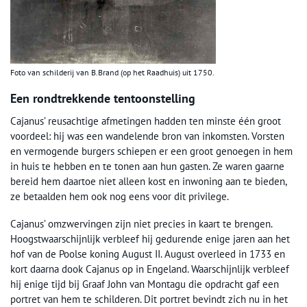
Foto van schilderij van B.Brand (op het Raadhuis) uit 1750.
Een rondtrekkende tentoonstelling
Cajanus’ reusachtige afmetingen hadden ten minste één groot
voordeel: hij was een wandelende bron van inkomsten. Vorsten
en vermogende burgers schiepen er een groot genoegen in hem
in huis te hebben en te tonen aan hun gasten. Ze waren gaarne
bereid hem daartoe niet alleen kost en inwoning aan te bieden,
ze betaalden hem ook nog eens voor dit privilege.
Cajanus’ omzwervingen zijn niet precies in kaart te brengen.
Hoogstwaarschijnlijk verbleef hij gedurende enige jaren aan het
hof van de Poolse koning August II. August overleed in 1733 en
kort daarna dook Cajanus op in Engeland. Waarschijnlijk verbleef
hij enige tijd bij Graaf John van Montagu die opdracht gaf een
portret van hem te schilderen. Dit portret bevindt zich nu in het