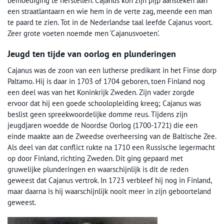
bemoediging te herstellen. Cajanus kon zijn pijp aansteken aan
een straatlantaarn en wie hem in de verte zag, meende een man
te paard te zien. Tot in de Nederlandse taal leefde Cajanus voort.
Zeer grote voeten noemde men ‘Cajanusvoeten’.
Jeugd ten tijde van oorlog en plunderingen
Cajanus was de zoon van een lutherse predikant in het Finse dorp
Paltamo. Hij is daar in 1703 of 1704 geboren, toen Finland nog
een deel was van het Koninkrijk Zweden. Zijn vader zorgde
ervoor dat hij een goede schoolopleiding kreeg; Cajanus was
beslist geen spreekwoordelijke domme reus. Tijdens zijn
jeugdjaren woedde de Noordse Oorlog (1700-1721) die een
einde maakte aan de Zweedse overheersing van de Baltische Zee.
Als deel van dat conflict rukte na 1710 een Russische legermacht
op door Finland, richting Zweden. Dit ging gepaard met
gruwelijke plunderingen en waarschijnlijk is dit de reden
geweest dat Cajanus vertrok. In 1723 verbleef hij nog in Finland,
maar daarna is hij waarschijnlijk nooit meer in zijn geboorteland
geweest.