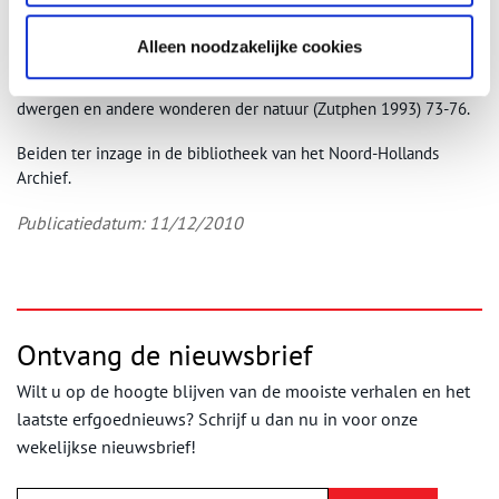
Bert Sliggers, ‘Daniel Cajanus (1702/03-1749): de reconstructie
van een reus’ in Haerlem Jaarboek 1978 (Haarlem 1979) 9-46.
Alleen noodzakelijke cookies
B.C. Sliggers en A.A. Wertheim, De tentoongestelde mens. Reuzen,
dwergen en andere wonderen der natuur (Zutphen 1993) 73-76.
Beiden ter inzage in de bibliotheek van het Noord-Hollands
Archief.
Publicatiedatum: 11/12/2010
Ontvang de nieuwsbrief
Wilt u op de hoogte blijven van de mooiste verhalen en het
laatste erfgoednieuws? Schrijf u dan nu in voor onze
wekelijkse nieuwsbrief!