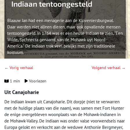
Indiaan tentoongesteld
Blaauw Jan had een menagerie aan de Kloveniersburgwal.
Daar werden niet alleen dieren, maar ook opvallende mensen
tentoongesteld. In 1764 was er een heuse Indiaan te zien, "Een
Wilde, Sychnecta genaamt, van de Mohawk uyt Noord-
America." De Indiaan trok veel bekijks met zijn traditionele
kostuum.
← Vorig verhaal
Volgend verhaal →
1 min
Voorlezen
Uit Canajoharie
De indiaan kwam uit Canajoharie. Dit dorpje (niet te verwarren
met de huidige plaats van die naam), was samen met Fort Hunter
de enige overgebleven woonplaats van de Mohawk-indianen in
de Mohawk-Valley. De indiaan was onder valse voorwendsels naar
Europa gelokt en verkocht aan de weduwe Anthonie Bergmeyer,