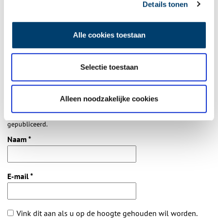
Bij inschrijving gaat u akkoord met ons
privacybeleid
.
Details tonen
Aanvullingen
Alle cookies toestaan
Vul deze informatie aan of geef een reactie.
Selectie toestaan
Alleen noodzakelijke cookies
Vereiste velden zijn gemarkeerd met *. Het e-mailadres wordt niet
gepubliceerd.
Naam
*
E-mail
*
Vink dit aan als u op de hoogte gehouden wil worden.