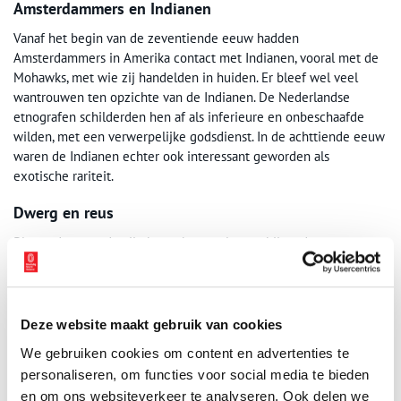
Amsterdammers en Indianen
Vanaf het begin van de zeventiende eeuw hadden
Amsterdammers in Amerika contact met Indianen, vooral met de
Mohawks, met wie zij handelden in huiden. Er bleef wel veel
wantrouwen ten opzichte van de Indianen. De Nederlandse
etnografen schilderden hen af als inferieure en onbeschaafde
wilden, met een verwerpelijke godsdienst. In de achttiende eeuw
waren de Indianen echter ook interessant geworden als
exotische rariteit.
Dwerg en reus
Blaauw Jan toonde zijn bezoekers wel meer bijzondere mensen.
Rond het midden van de achttiende eeuw waren de dwerg
Wybrand Lolkes – “niet hoger dan 29 Duim” – en de 2,25 meter
lange reus
Cajanus
in de herberg te bezichtigen.
Deze website maakt gebruik van cookies
Atlas Dreesmann
We gebruiken cookies om content en advertenties te
Bovenstaande prent heeft deel uitgemaakt van de Amsterdam-
personaliseren, om functies voor social media te bieden
collectie die W.J.R. Dreesmann (1885-1954) bijeenbracht. Toen de
en om ons websiteverkeer te analyseren. Ook delen we