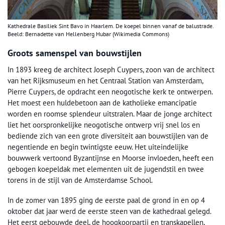
Kathedrale Basiliek Sint Bavo in Haarlem. De koepel binnen vanaf de balustrade.
Beeld: Bernadette van Hellenberg Hubar (Wikimedia Commons)
Groots samenspel van bouwstijlen
In 1893 kreeg de architect Joseph Cuypers, zoon van de architect
van het Rijksmuseum en het Centraal Station van Amsterdam,
Pierre Cuypers, de opdracht een neogotische kerk te ontwerpen.
Het moest een huldebetoon aan de katholieke emancipatie
worden en roomse splendeur uitstralen. Maar de jonge architect
liet het oorspronkelijke neogotische ontwerp vrij snel los en
bediende zich van een grote diversiteit aan bouwstijlen van de
negentiende en begin twintigste eeuw. Het uiteindelijke
bouwwerk vertoond Byzantijnse en Moorse invloeden, heeft een
gebogen koepeldak met elementen uit de jugendstil en twee
torens in de stijl van de Amsterdamse School.
In de zomer van 1895 ging de eerste paal de grond in en op 4
oktober dat jaar werd de eerste steen van de kathedraal gelegd.
Het eerst gebouwde deel, de hoogkoorpartij en transkapellen,