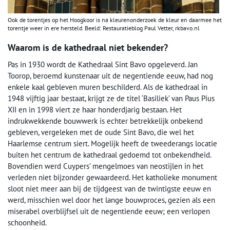
Ook de torentjes op het Hoogkoor is na kleurenonderzoek de kleur en daarmee het
torentje weer in ere hersteld. Beeld: Restauratieblog Paul Vetter, rkbavo.nl
Waarom is de kathedraal niet bekender?
Pas in 1930 wordt de Kathedraal Sint Bavo opgeleverd. Jan
Toorop, beroemd kunstenaar uit de negentiende eeuw, had nog
enkele kaal gebleven muren beschilderd. Als de kathedraal in
1948 vijftig jaar bestaat, krijgt ze de titel ‘Basiliek’ van Paus Pius
XII en in 1998 viert ze haar honderdjarig bestaan. Het
indrukwekkende bouwwerk is echter betrekkelijk onbekend
gebleven, vergeleken met de oude Sint Bavo, die wel het
Haarlemse centrum siert. Mogelijk heeft de tweederangs locatie
buiten het centrum de kathedraal gedoemd tot onbekendheid.
Bovendien werd Cuypers’ mengelmoes van neostijlen in het
verleden niet bijzonder gewaardeerd. Het katholieke monument
sloot niet meer aan bij de tijdgeest van de twintigste eeuw en
werd, misschien wel door het lange bouwproces, gezien als een
miserabel overblijfsel uit de negentiende eeuw; een verlopen
schoonheid.