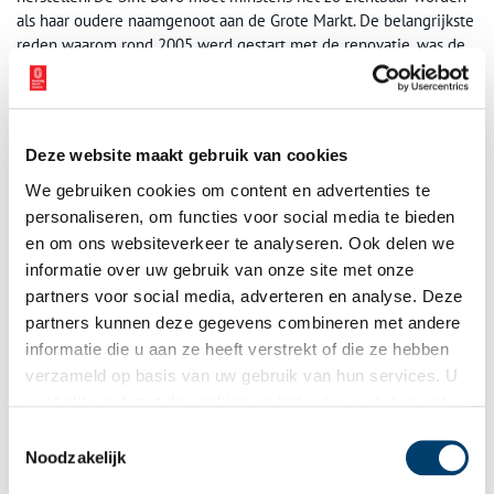
als haar oudere naamgenoot aan de Grote Markt. De belangrijkste
reden waarom rond 2005 werd gestart met de renovatie, was de
grote behoefte aan onderhoud. Het onstuimige Hollandse weer
heeft in meerdere opzichten zijn sporen achtergelaten: voegen
waren uitgesleten, slechte waterafvoer zorgde voor houtrot en
lekkages, een blikseminslag heeft voor ernstige scheuren in de
Deze website maakt gebruik van cookies
torens gezorgd en op sommige plekken kwam het plafond zelfs
naar beneden! Faciliteiten zoals de verwarming waren verouderd
We gebruiken cookies om content en advertenties te
en enkele glas-in-loodramen kwamen bijna uit de sponning.
personaliseren, om functies voor social media te bieden
en om ons websiteverkeer te analyseren. Ook delen we
informatie over uw gebruik van onze site met onze
partners voor social media, adverteren en analyse. Deze
partners kunnen deze gegevens combineren met andere
informatie die u aan ze heeft verstrekt of die ze hebben
verzameld op basis van uw gebruik van hun services. U
gaat akkoord met de cookies en het
privacystatement
als u onze website blijft gebruiken.
Toestemmingsselectie
Noodzakelijk