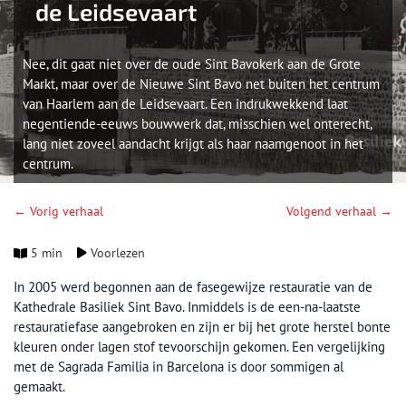
de Leidsevaart
Nee, dit gaat niet over de oude Sint Bavokerk aan de Grote
Markt, maar over de Nieuwe Sint Bavo net buiten het centrum
van Haarlem aan de Leidsevaart. Een indrukwekkend laat
negentiende-eeuws bouwwerk dat, misschien wel onterecht,
lang niet zoveel aandacht krijgt als haar naamgenoot in het
centrum.
← Vorig verhaal
Volgend verhaal →
5 min
Voorlezen
In 2005 werd begonnen aan de fasegewijze restauratie van de
Kathedrale Basiliek Sint Bavo. Inmiddels is de een-na-laatste
restauratiefase aangebroken en zijn er bij het grote herstel bonte
kleuren onder lagen stof tevoorschijn gekomen. Een vergelijking
met de Sagrada Familia in Barcelona is door sommigen al
gemaakt.