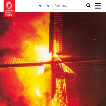
NL
EN