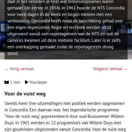
daar in het verleden al heel wat televisieopnames waren
gemaakt (de eerste in 1954). In 1961 huurde de NTS Concordia
voor twee dagen in de week en begon meteen met een
verbouwing. Concordia heeft nooit de beschikking gehad over
een eigen regieruimte. Regie en techniek werden altijd
uitgevoerd vanuit een reportagetrein van de NTS en ook de
camera’s kwamen uit deze mobiele faciliteit. Later is er zelfs
een overkapping gemaakt zodat de reportagetrein droog
stond.
← Vorig verhaal
Volgend verhaal →
1 min
Voorlezen
Voor de vuist weg
Steeds meer live-uitzendingen met publiek werden opgenomen
in Concordia. Een daarvan was het legendarische programma
‘Voor de vuist weg’ gepresenteerd door oud-Bussummer Willem
Duys. In 1961 werden er 12 programma’s van Willem Duys met
zijn goudvissen uitgezonden vanuit Concordia. Voor de vuist weg