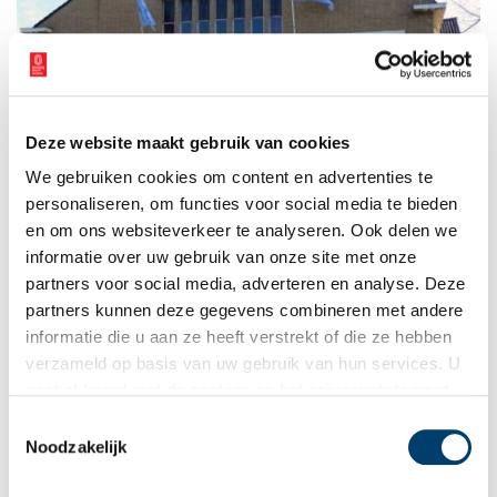
Deze website maakt gebruik van cookies
We gebruiken cookies om content en advertenties te
personaliseren, om functies voor social media te bieden
en om ons websiteverkeer te analyseren. Ook delen we
Concordia anno 2011.
informatie over uw gebruik van onze site met onze
De NOS besloot de huur van Concordia per 1 mei 1986 op te
partners voor social media, adverteren en analyse. Deze
zeggen. Nadat de NOS naar Hilversum was vertrokken vonden
partners kunnen deze gegevens combineren met andere
commerciële omroepen er een plek. De laatste vertrok in het
informatie die u aan ze heeft verstrekt of die ze hebben
voorjaar van 2007. Daarna kwam er een kinderopvang in
verzameld op basis van uw gebruik van hun services. U
Concordia.
gaat akkoord met de cookies en het
privacystatement
als u onze website blijft gebruiken.
Publicatiedatum: 30/09/2011
Toestemmingsselectie
Noodzakelijk