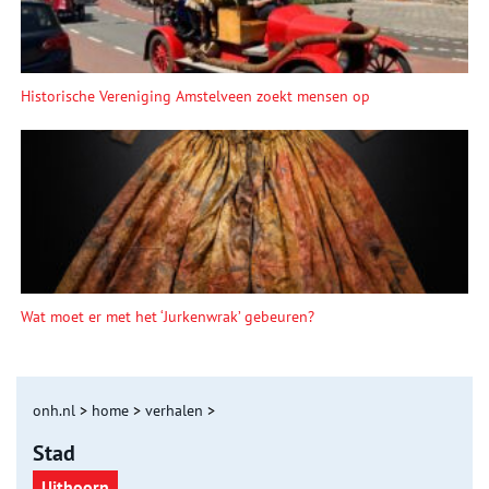
Historische Vereniging Amstelveen zoekt mensen op
Wat moet er met het ‘Jurkenwrak’ gebeuren?
onh.nl
>
home
>
verhalen
>
Stad
Uithoorn