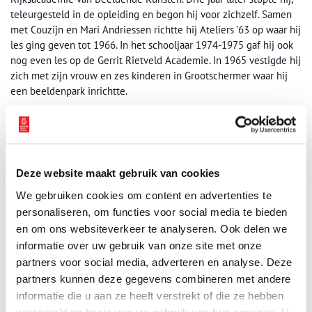
teleurgesteld in de opleiding en begon hij voor zichzelf. Samen
met Couzijn en Mari Andriessen richtte hij Ateliers ’63 op waar hij
les ging geven tot 1966. In het schooljaar 1974-1975 gaf hij ook
nog even les op de Gerrit Rietveld Academie. In 1965 vestigde hij
zich met zijn vrouw en zes kinderen in Grootschermer waar hij
een beeldenpark inrichtte.
Publicatiedatum: 01/02/2016
Deze website maakt gebruik van cookies
We gebruiken cookies om content en advertenties te
Ontvang de nieuwsbrief
personaliseren, om functies voor social media te bieden
Wilt u op de hoogte blijven van de mooiste verhalen en het
en om ons websiteverkeer te analyseren. Ook delen we
laatste erfgoednieuws? Schrijf u dan nu in voor onze
informatie over uw gebruik van onze site met onze
wekelijkse nieuwsbrief!
partners voor social media, adverteren en analyse. Deze
partners kunnen deze gegevens combineren met andere
informatie die u aan ze heeft verstrekt of die ze hebben