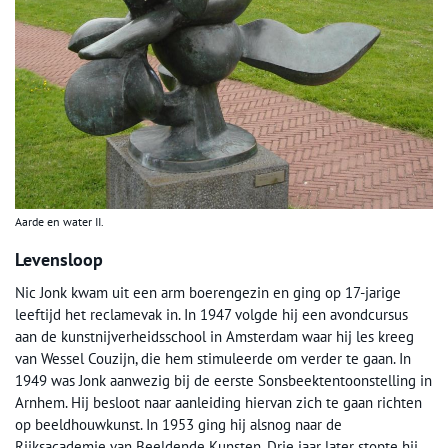
Aarde en water II.
Levensloop
Nic Jonk kwam uit een arm boerengezin en ging op 17-jarige
leeftijd het reclamevak in. In 1947 volgde hij een avondcursus
aan de kunstnijverheidsschool in Amsterdam waar hij les kreeg
van Wessel Couzijn, die hem stimuleerde om verder te gaan. In
1949 was Jonk aanwezig bij de eerste Sonsbeektentoonstelling in
Arnhem. Hij besloot naar aanleiding hiervan zich te gaan richten
op beeldhouwkunst. In 1953 ging hij alsnog naar de
Rijksacademie van Beeldende Kunsten. Drie jaar later stopte hij,