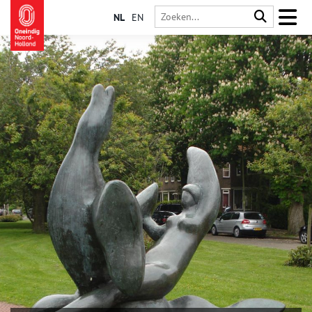
NL
EN