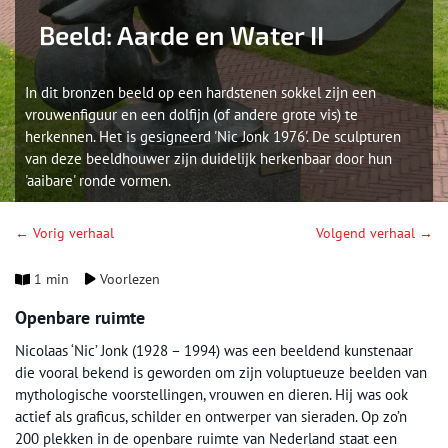
Beeld: Aarde en Water II
In dit bronzen beeld op een hardstenen sokkel zijn een
vrouwenfiguur en een dolfijn (of andere grote vis) te
herkennen. Het is gesigneerd 'Nic Jonk 1976'. De sculpturen
van deze beeldhouwer zijn duidelijk herkenbaar door hun
'aaibare' ronde vormen.
← Vorig verhaal
Volgend verhaal →
1 min
Voorlezen
Openbare ruimte
Nicolaas ‘Nic’ Jonk (1928 – 1994) was een beeldend kunstenaar
die vooral bekend is geworden om zijn voluptueuze beelden van
mythologische voorstellingen, vrouwen en dieren. Hij was ook
actief als graficus, schilder en ontwerper van sieraden. Op zo’n
200 plekken in de openbare ruimte van Nederland staat een