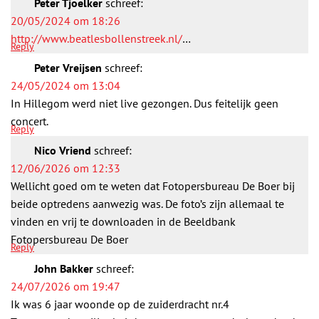
Peter Tjoelker
schreef:
20/05/2024 om 18:26
http://www.beatlesbollenstreek.nl/
…
Reply
Peter Vreijsen
schreef:
24/05/2024 om 13:04
In Hillegom werd niet live gezongen. Dus feitelijk geen
concert.
Reply
Nico Vriend
schreef:
12/06/2026 om 12:33
Wellicht goed om te weten dat Fotopersbureau De Boer bij
beide optredens aanwezig was. De foto’s zijn allemaal te
vinden en vrij te downloaden in de Beeldbank
Fotopersbureau De Boer
Reply
John Bakker
schreef:
24/07/2026 om 19:47
Ik was 6 jaar woonde op de zuiderdracht nr.4