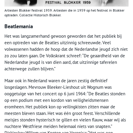
Artiesten Blokker festival 1959. Artiesten die in 1959 op het festival in Blokker
optraden. Collectie Historisch Blokker.
Beatlemania
Het was langzamerhand gewoon geworden dat het publiek bij
een optreden van de Beatles uitzinnig schreeuwde. Veel
volwassenen hadden de hoop dat de Nederlandse jeugd zich niet
zo zou laten gaan. De Volkskrant schreef: “De geaardheid van de
Nederlandse jeugd is van dien aard, dat uitzinnige taferelen
achterwege zullen blijven.”
Maar ook in Nederland waren de jaren zestig definitief
losgeslagen. Mevrouw Bleeker-Lieshout uit Wognum was
ooggetuige van het concert op 6 juni 1964: “De Beatles stonden
op een podium met een kordon van veiligheidsmensen
eromheen. Het publiek kon op veilingkisten zitten maar de
meesten bleven staan. Het was één groot feest. Verschillende
meisjes stonden hysterisch te gillen en vielen flauw, waar wij als
nuchtere Westfriese meiden helemaal niets van snapten.”
Diskjockey Willem van Kooten van Veronica: “Het was een