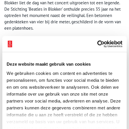
Blokker liet de dag van het concert uitgroeien tot een legende.
De Stichting ‘Beatles in Blokker’ onthulde precies 35 jaar na het
optreden het monument naast de veilinghal. Een betonnen
gedenkteken van vier bij drie meter, geschilderd in de vorm van
een platenhoes.
Het beeld is een initiatief geweest van Gert Elzinga, reclameman
en inwoner van Blokker. “Als ik uitleg waar ik woon weet niemand
waar Blokker ligt, maar als ik zeg: ‘Daar hebben de Beatles
gespeeld’, zegt iedereen: ‘Ooooo, ja!’.” Historisch gezien is het
Deze website maakt gebruik van cookies
monument niet helemaal correct. Drummer Ringo Starr is erop te
zien en die was er in Blokker nu juist niet bij. Hij werd toen
We gebruiken cookies om content en advertenties te
tijdelijk vervangen door Jimmy Nichol. Ringo Starr liep de eerste
personaliseren, om functies voor social media te bieden
zeven concerten van de eerste Beatles wereldtournee mis,
en om ons websiteverkeer te analyseren. Ook delen we
doordat zijn amandelen waren ontstoken.
informatie over uw gebruik van onze site met onze
partners voor social media, adverteren en analyse. Deze
partners kunnen deze gegevens combineren met andere
informatie die u aan ze heeft verstrekt of die ze hebben
verzameld op basis van uw gebruik van hun services. U
gaat akkoord met de cookies en het
privacystatement