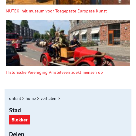
MUTEK: hét museum voor Toegepaste Europese Kunst
Historische Vereniging Amstelveen zoekt mensen op
onh.nl
>
home
>
verhalen
>
Stad
Blokker
Delen