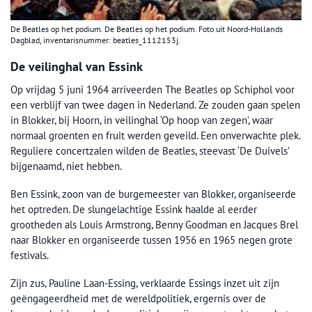
De Beatles op het podium. De Beatles op het podium. Foto uit Noord-Hollands
Dagblad, inventarisnummer: beatles_1112153j.
De veilinghal van Essink
Op vrijdag 5 juni 1964 arriveerden The Beatles op Schiphol voor
een verblijf van twee dagen in Nederland. Ze zouden gaan spelen
in Blokker, bij Hoorn, in veilinghal ‘Op hoop van zegen’, waar
normaal groenten en fruit werden geveild. Een onverwachte plek.
Reguliere concertzalen wilden de Beatles, steevast ‘De Duivels’
bijgenaamd, niet hebben.
Ben Essink, zoon van de burgemeester van Blokker, organiseerde
het optreden. De slungelachtige Essink haalde al eerder
grootheden als Louis Armstrong, Benny Goodman en Jacques Brel
naar Blokker en organiseerde tussen 1956 en 1965 negen grote
festivals.
Zijn zus, Pauline Laan-Essing, verklaarde Essings inzet uit zijn
geëngageerdheid met de wereldpolitiek, ergernis over de