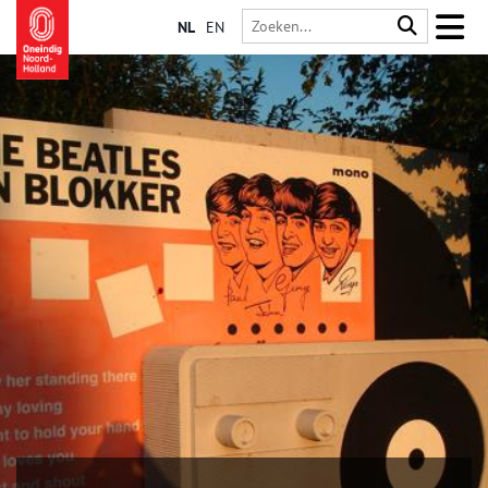
NL
EN