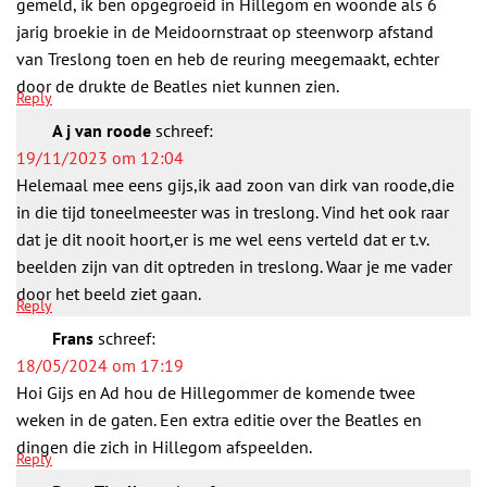
gemeld, ik ben opgegroeid in Hillegom en woonde als 6
jarig broekie in de Meidoornstraat op steenworp afstand
van Treslong toen en heb de reuring meegemaakt, echter
door de drukte de Beatles niet kunnen zien.
Reply
A j van roode
schreef:
19/11/2023 om 12:04
Helemaal mee eens gijs,ik aad zoon van dirk van roode,die
in die tijd toneelmeester was in treslong. Vind het ook raar
dat je dit nooit hoort,er is me wel eens verteld dat er t.v.
beelden zijn van dit optreden in treslong. Waar je me vader
door het beeld ziet gaan.
Reply
Frans
schreef:
18/05/2024 om 17:19
Hoi Gijs en Ad hou de Hillegommer de komende twee
weken in de gaten. Een extra editie over the Beatles en
dingen die zich in Hillegom afspeelden.
Reply