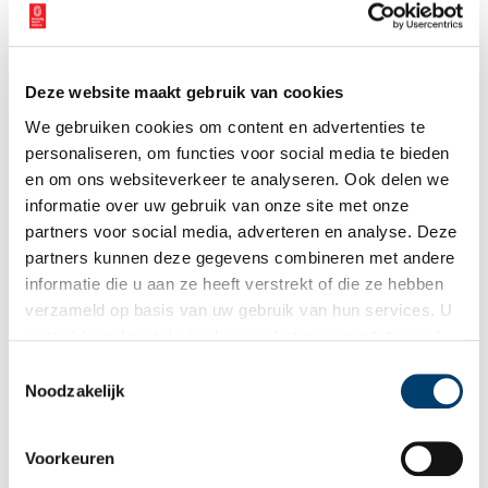
Deze website maakt gebruik van cookies
We gebruiken cookies om content en advertenties te
personaliseren, om functies voor social media te bieden
en om ons websiteverkeer te analyseren. Ook delen we
informatie over uw gebruik van onze site met onze
partners voor social media, adverteren en analyse. Deze
partners kunnen deze gegevens combineren met andere
informatie die u aan ze heeft verstrekt of die ze hebben
verzameld op basis van uw gebruik van hun services. U
gaat akkoord met de cookies en het
privacystatement
als u onze website blijft gebruiken.
Toestemmingsselectie
Beatles in Blokker
Noodzakelijk
In het Westfriese Blokker staat een standbeeld van The Beatles.
Op 6 juni 1964 speelden zij in de nabijgelegen veilinghal. Het
was de enige keer dat zij in Nederland zouden optreden. En
ook al duurden hun twee concerten niet langer dan 25
Voorkeuren
3 min
minuten, het spektakel bezit voor altijd een magische glans.