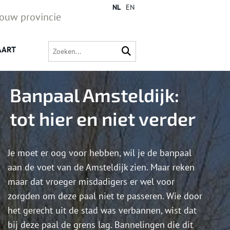
NL
EN
jouw provincie
AART
Banpaal Amsteldijk:
tot hier en niet verder
Je moet er oog voor hebben, wil je de banpaal
aan de voet van de Amsteldijk zien. Maar reken
maar dat vroeger misdadigers er wel voor
zorgden om deze paal niet te passeren. Wie door
het gerecht uit de stad was verbannen, wist dat
bij deze paal de grens lag. Bannelingen die dit