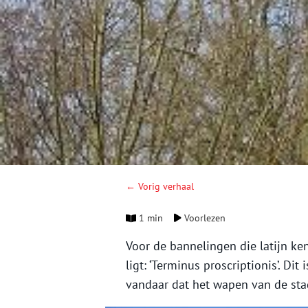
← Vorig verhaal
1 min
Voorlezen
Voor de bannelingen die latijn ken
ligt: ‘Terminus proscriptionis’. D
vandaar dat het wapen van de stad 