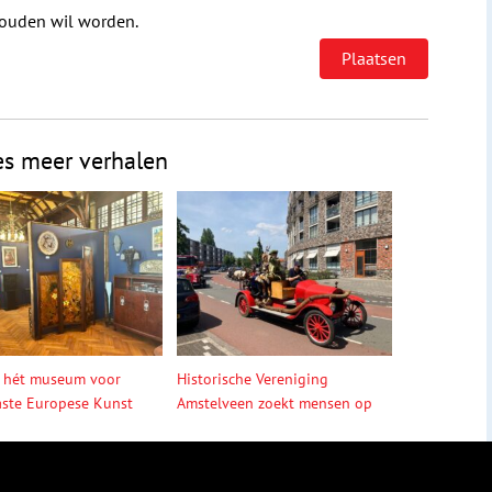
houden wil worden.
es meer verhalen
 hét museum voor
Historische Vereniging
ste Europese Kunst
Amstelveen zoekt mensen op