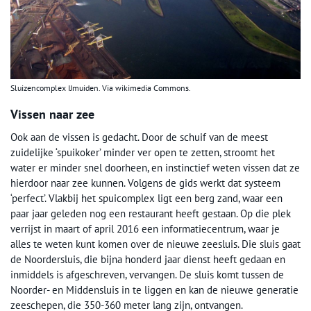
Sluizencomplex IJmuiden. Via wikimedia Commons.
Vissen naar zee
Ook aan de vissen is gedacht. Door de schuif van de meest
zuidelijke ‘spuikoker’ minder ver open te zetten, stroomt het
water er minder snel doorheen, en instinctief weten vissen dat ze
hierdoor naar zee kunnen. Volgens de gids werkt dat systeem
‘perfect’. Vlakbij het spuicomplex ligt een berg zand, waar een
paar jaar geleden nog een restaurant heeft gestaan. Op die plek
verrijst in maart of april 2016 een informatiecentrum, waar je
alles te weten kunt komen over de nieuwe zeesluis. Die sluis gaat
de Noordersluis, die bijna honderd jaar dienst heeft gedaan en
inmiddels is afgeschreven, vervangen. De sluis komt tussen de
Noorder- en Middensluis in te liggen en kan de nieuwe generatie
zeeschepen, die 350-360 meter lang zijn, ontvangen.