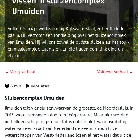
vissen in sluizencomplex
IJmuiden
Volkert Schaap, werkzaam bij Rijkswaterstaat, zet er flink de
pas in. Hij verzorgt een rondleiding over het sluizencomplex
van IJmuiden. Hij wil ons zowel de oudste sluizen als het spui-
en maalcomplex laten zien. En die liggen een flink eind uit
elkaar.
← Vorig verhaal
Volgend verhaal →
6 min
Voorlezen
Sluizencomplex IJmuiden
IJmuiden telt vier sluizen, waarvan de grootste, de Noordersluis, in
2019 wordt vervangen door een nóg grotere. Maar hier worden
niet alleen schepen geschut. Dit is ook de plek waar overtollig
water van een kwart van Nederland de zee in stroomt. De
waterschappen van West-Nederland lozen al het water dat uit de