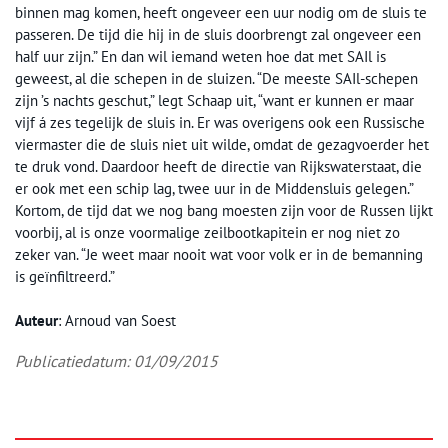
binnen mag komen, heeft ongeveer een uur nodig om de sluis te
passeren. De tijd die hij in de sluis doorbrengt zal ongeveer een
half uur zijn.” En dan wil iemand weten hoe dat met SAIl is
geweest, al die schepen in de sluizen. “De meeste SAIl-schepen
zijn ’s nachts geschut,” legt Schaap uit, “want er kunnen er maar
vijf á zes tegelijk de sluis in. Er was overigens ook een Russische
viermaster die de sluis niet uit wilde, omdat de gezagvoerder het
te druk vond. Daardoor heeft de directie van Rijkswaterstaat, die
er ook met een schip lag, twee uur in de Middensluis gelegen.”
Kortom, de tijd dat we nog bang moesten zijn voor de Russen lijkt
voorbij, al is onze voormalige zeilbootkapitein er nog niet zo
zeker van. “Je weet maar nooit wat voor volk er in de bemanning
is geïnfiltreerd.”
Auteur
: Arnoud van Soest
Publicatiedatum: 01/09/2015