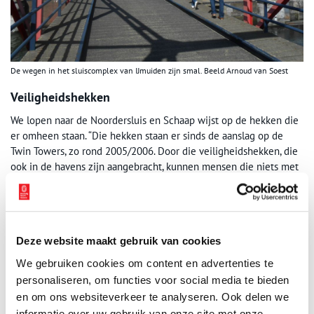
De wegen in het sluiscomplex van IJmuiden zijn smal. Beeld Arnoud van Soest
Veiligheidshekken
We lopen naar de Noordersluis en Schaap wijst op de hekken die
er omheen staan. “Die hekken staan er sinds de aanslag op de
Twin Towers, zo rond 2005/2006. Door die veiligheidshekken, die
ook in de havens zijn aangebracht, kunnen mensen die niets met
het schip te maken hebben niet te dichtbij komen. Dat is een
veiligheidseis die Amerika aan havens heeft gesteld.” We lopen
over de deuren van de sluis, die, zo doceert de gids, 1175 ton
wegen en 20 meter hoog, 53,5 meter lang en 7,5 meter breed
Deze website maakt gebruik van cookies
zijn. Fietsers en auto’s moeten namelijk over de sluisdeuren
kunnen rijden, die roldeuren worden genoemd, omdat ze over
We gebruiken cookies om content en advertenties te
rails glijden. Terwijl we verder wandelen, wijst Schaap nog even
personaliseren, om functies voor social media te bieden
op een naast de sluis gelegen urinoir, dat net als de Noordersluis
en om ons websiteverkeer te analyseren. Ook delen we
op de gemeentelijke monumentenlijst staat. Om te zeggen dat
informatie over uw gebruik van onze site met onze