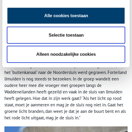
De Noordersluis, met onderaan de kade stootbalken, die zowel de scheepshuid als
de kader moeten beschermen. Beeld Arnoud van Soest.
Alle cookies toestaan
Forteiland
“Kijk uit, een fietser,” roept de gids, want de wegen zijn hier smal.
In de verte zien we de schoorstenen van Tata Steel (Hooghovens),
Selectie toestaan
dat een eigen insteekhaven heeft, die vóór de sluis ligt. Op die
manier kunnen de ‘diepstekende’ schepen meteen weer terug
naar zee, en hoeven ze niet eerst door de sluizen. Dat scheelt
Alleen noodzakelijke cookies
weer tijd. In de verte zien we het Forteiland liggen, dat niet altijd
een eiland is geweest. Dat is het fort pas in 1929 geworden, toen
het ‘buitenkanaal’ naar de Noordersluis werd gegraven. Forteiland
IJmuiden is nog steeds te bezoeken. In de groep wandelt een
oudere heer mee die vroeger met groepen langs de
Waddeneilanden heeft gezeild en vaak in de sluis van IJmuiden
heeft gelegen. Hoe dat in zijn werk gaat? “Als het licht op rood
staat, moet je aanmeren en mag je de sluis nog niet in. Gaat het
groene licht branden, dan weet je dat je aan de buurt bent en als
het rode licht uitgaat, mag je de sluis in.”