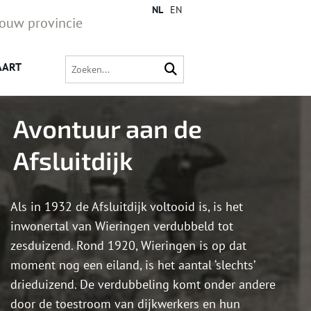
NL
EN
jouw provincie
AART
Avontuur aan de
Afsluitdijk
Als in 1932 de Afsluitdijk voltooid is, is het
inwonertal van Wieringen verdubbeld tot
zesduizend. Rond 1920, Wieringen is op dat
moment nog een eiland, is het aantal ‘slechts’
drieduizend. De verdubbeling komt onder andere
door de toestroom van dijkwerkers en hun