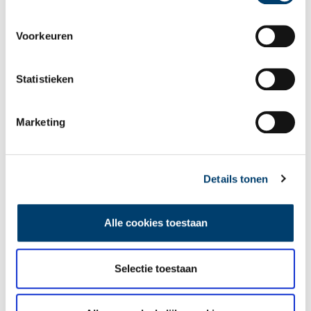
Voorkeuren
Vereiste velden zijn gemarkeerd met *. Het e-mailadres wordt niet
gepubliceerd.
Statistieken
Naam
*
Marketing
E-mail
*
Details tonen
Vink dit aan als u op de hoogte gehouden wil worden.
Alle cookies toestaan
Selectie toestaan
Lees meer verhalen