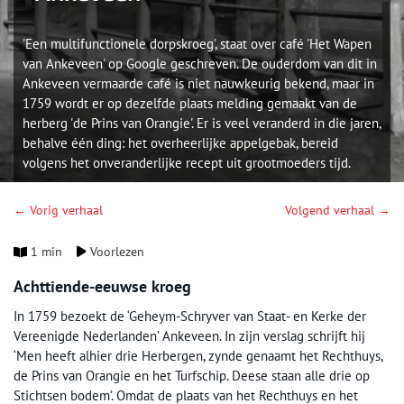
'Een multifunctionele dorpskroeg', staat over café 'Het Wapen
van Ankeveen' op Google geschreven. De ouderdom van dit in
Ankeveen vermaarde café is niet nauwkeurig bekend, maar in
1759 wordt er op dezelfde plaats melding gemaakt van de
herberg 'de Prins van Orangie'. Er is veel veranderd in die jaren,
behalve één ding: het overheerlijke appelgebak, bereid
volgens het onveranderlijke recept uit grootmoeders tijd.
← Vorig verhaal
Volgend verhaal →
1 min
Voorlezen
Achttiende-eeuwse kroeg
In 1759 bezoekt de ‘Geheym-Schryver van Staat- en Kerke der
Vereenigde Nederlanden’ Ankeveen. In zijn verslag schrijft hij
‘Men heeft alhier drie Herbergen, zynde genaamt het Rechthuys,
de Prins van Orangie en het Turfschip. Deese staan alle drie op
Stichtsen bodem’. Omdat de plaats van het Rechthuys en het