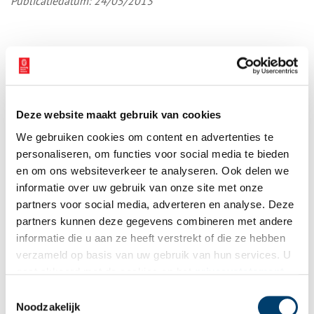
Publicatiedatum: 24/05/2013
Ontvang de nieuwsbrief
Wilt u op de hoogte blijven van de mooiste verhalen en het
Deze website maakt gebruik van cookies
laatste erfgoednieuws? Schrijf u dan nu in voor onze
We gebruiken cookies om content en advertenties te
wekelijkse nieuwsbrief!
personaliseren, om functies voor social media te bieden
en om ons websiteverkeer te analyseren. Ook delen we
informatie over uw gebruik van onze site met onze
partners voor social media, adverteren en analyse. Deze
Bij inschrijving gaat u akkoord met ons
privacybeleid
.
partners kunnen deze gegevens combineren met andere
informatie die u aan ze heeft verstrekt of die ze hebben
Aanvullingen
verzameld op basis van uw gebruik van hun services. U
gaat akkoord met de cookies en het
privacystatement
Vul deze informatie aan of geef een reactie.
als u onze website blijft gebruiken.
Toestemmingsselectie
Noodzakelijk