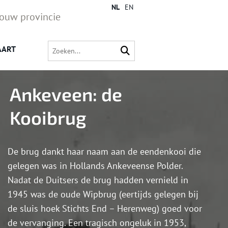
NL
EN
jouw provincie
AART
Ankeveen: de
Kooibrug
De brug dankt haar naam aan de eendenkooi die
gelegen was in Hollands Ankeveense Polder.
Nadat de Duitsers de brug hadden vernield in
1945 was de oude Wipbrug (eertijds gelegen bij
de sluis hoek Stichts End – Herenweg) goed voor
de vervanging. Een tragisch ongeluk in 1953,