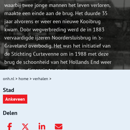
waarbij twee jonge mannen het leven verloren,
maakte een einde aan de brug. Het duurde 35
jaar alvorens er weer een nieuwe Kooibrug
kwam. Door wegverbreding werd de in 1883
vervaardigde ijzeren Noordersluisbrug in 's-
Graveland overbodig. Het was het initiatief van
de Stichting Curtevenne om in 1988 met deze
brug de schoonheid van het Hollands End weer
een extra dimensie te geven.
onh.nl
>
home
>
verhalen
>
Stad
Ankeveen
Delen