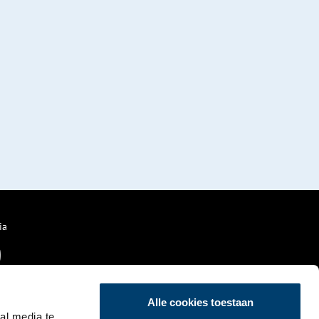
ia
Alle cookies toestaan
al media te