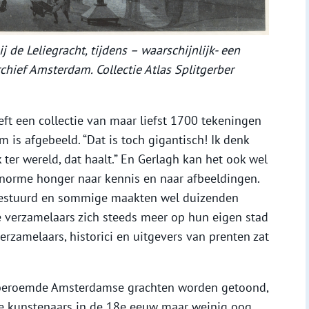
j de Leliegracht, tijdens – waarschijnlijk- een
hief Amsterdam. Collectie Atlas Splitgerber
ft een collectie van maar liefst 1700 tekeningen
s afgebeeld. “Dat is toch gigantisch! Ik denk
 ter wereld, dat haalt.” En Gerlagh kan het ook wel
n enorme honger naar kennis en naar afbeeldingen.
gestuurd en sommige maakten wel duizenden
e verzamelaars zich steeds meer op hun eigen stad
erzamelaars, historici en uitgevers van prenten zat
dberoemde Amsterdamse grachten worden getoond,
de kunstenaars in de 18e eeuw maar weinig oog