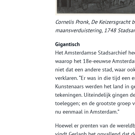
Cornelis Pronk, De Keizersgracht bi
maansverduistering, 1748 Stadsarc
Gigantisch
Het Amsterdamse Stadsarchief hee
waarop het 18e-eeuwse Amsterdam i
niet dat een andere stad, waar ook
verklaren. “Er was in die tijd ee
Kunstenaars werden het land in 
tekeningen. Uiteindelijk gingen d
toeleggen; en de grootste groep v
nu eenmaal in Amsterdam.”
Hoewel er prenten van de werel
vindt Gerlagh het opvallend dat 