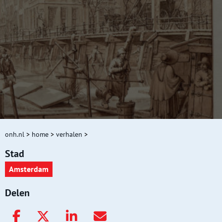
onh.nl
>
home
>
verhalen
>
Stad
Amsterdam
Delen