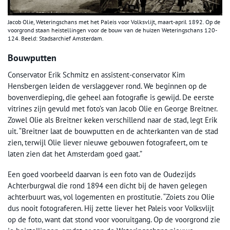
Jacob Olie, Weteringschans met het Paleis voor Volksvlijt, maart-april 1892. Op de
voorgrond staan heistellingen voor de bouw van de huizen Weteringschans 120-
124. Beeld: Stadsarchief Amsterdam.
Bouwputten
Conservator Erik Schmitz en assistent-conservator Kim
Hensbergen leiden de verslaggever rond. We beginnen op de
bovenverdieping, die geheel aan fotografie is gewijd. De eerste
vitrines zijn gevuld met foto’s van Jacob Olie en George Breitner.
Zowel Olie als Breitner keken verschillend naar de stad, legt Erik
uit. “Breitner laat de bouwputten en de achterkanten van de stad
zien, terwijl Olie liever nieuwe gebouwen fotografeert, om te
laten zien dat het Amsterdam goed gaat.”
Een goed voorbeeld daarvan is een foto van de Oudezijds
Achterburgwal die rond 1894 een dicht bij de haven gelegen
achterbuurt was, vol logementen en prostitutie. “Zoiets zou Olie
dus nooit fotograferen. Hij zette liever het Paleis voor Volksvlijt
op de foto, want dat stond voor vooruitgang. Op de voorgrond zie