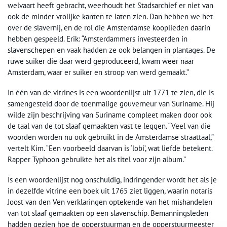
welvaart heeft gebracht, weerhoudt het Stadsarchief er niet van
ook de minder vrolijke kanten te laten zien. Dan hebben we het
over de slavernij, en de rol die Amsterdamse kooplieden daarin
hebben gespeeld. Erik: “Amsterdammers investeerden in
slavenschepen en vaak hadden ze ook belangen in plantages. De
ruwe suiker die daar werd geproduceerd, kwam weer naar
Amsterdam, waar er suiker en stroop van werd gemaakt.”
In één van de vitrines is een woordenlijst uit 1771 te zien, die is
samengesteld door de toenmalige gouverneur van Suriname. Hij
wilde zijn beschrijving van Suriname compleet maken door ook
de taal van de tot slaaf gemaakten vast te leggen. “Veel van die
woorden worden nu ook gebruikt in de Amsterdamse straattaal,”
vertelt Kim. “Een voorbeeld daarvan is ‘lobi’, wat liefde betekent.
Rapper Typhoon gebruikte het als titel voor zijn album.”
Is een woordenlijst nog onschuldig, indringender wordt het als je
in dezelfde vitrine een boek uit 1765 ziet liggen, waarin notaris
Joost van den Ven verklaringen optekende van het mishandelen
van tot slaaf gemaakten op een slavenschip. Bemanningsleden
hadden gezien hoe de opperstuurman en de opperstuurmeester