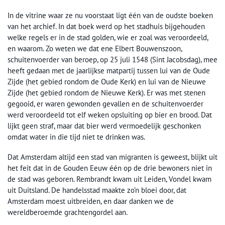
In de vitrine waar ze nu voorstaat ligt één van de oudste boeken
van het archief. In dat boek werd op het stadhuis bijgehouden
welke regels er in de stad golden, wie er zoal was veroordeeld,
en waarom. Zo weten we dat ene Elbert Bouwenszoon,
schuitenvoerder van beroep, op 25 juli 1548 (Sint Jacobsdag), mee
heeft gedaan met de jaarlijkse matpartij tussen lui van de Oude
Zijde (het gebied rondom de Oude Kerk) en lui van de Nieuwe
Zijde (het gebied rondom de Nieuwe Kerk). Er was met stenen
gegooid, er waren gewonden gevallen en de schuitenvoerder
werd veroordeeld tot elf weken opsluiting op bier en brood. Dat
lijkt geen straf, maar dat bier werd vermoedelijk geschonken
omdat water in die tijd niet te drinken was.
Dat Amsterdam altijd een stad van migranten is geweest, blijkt uit
het feit dat in de Gouden Eeuw één op de drie bewoners niet in
de stad was geboren. Rembrandt kwam uit Leiden, Vondel kwam
uit Duitsland. De handelsstad maakte zo’n bloei door, dat
Amsterdam moest uitbreiden, en daar danken we de
wereldberoemde grachtengordel aan.