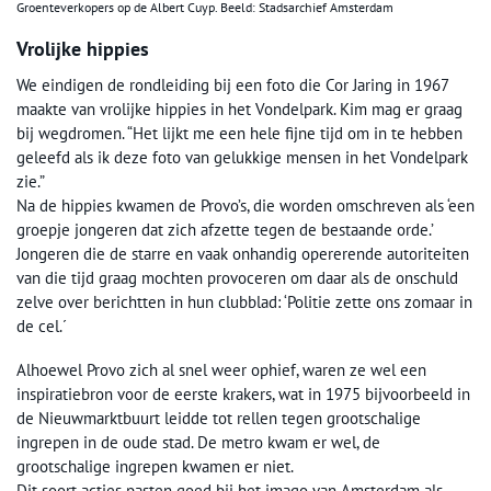
Groenteverkopers op de Albert Cuyp. Beeld: Stadsarchief Amsterdam
Vrolijke hippies
We eindigen de rondleiding bij een foto die Cor Jaring in 1967
maakte van vrolijke hippies in het Vondelpark. Kim mag er graag
bij wegdromen. “Het lijkt me een hele fijne tijd om in te hebben
geleefd als ik deze foto van gelukkige mensen in het Vondelpark
zie.”
Na de hippies kwamen de Provo’s, die worden omschreven als ‘een
groepje jongeren dat zich afzette tegen de bestaande orde.’
Jongeren die de starre en vaak onhandig opererende autoriteiten
van die tijd graag mochten provoceren om daar als de onschuld
zelve over berichtten in hun clubblad: ‘Politie zette ons zomaar in
de cel.´
Alhoewel Provo zich al snel weer ophief, waren ze wel een
inspiratiebron voor de eerste krakers, wat in 1975 bijvoorbeeld in
de Nieuwmarktbuurt leidde tot rellen tegen grootschalige
ingrepen in de oude stad. De metro kwam er wel, de
grootschalige ingrepen kwamen er niet.
Dit soort acties pasten goed bij het imago van Amsterdam als