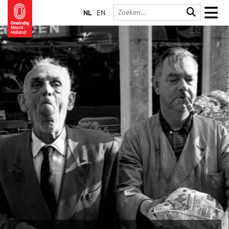
NL
EN