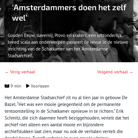
‘Amsterdammers doen het zelf
wel’
Gouden Eeuw, slavernij, Provo en krakers, een uitzonderlijk
breed scala aan onderwerpen passeert de revue in de nieuwe
inrichting van de Schatkamer van het Amsterdamse
Stadsarchief.
← Vorig verhaal
Volgend verhaal →
9 min
Voorlezen
Het Amsterdamse Stadsarchief zit nu al tien jaar in gebouw De
Bazel. “Het was een mooie gelegenheid om de permanente
tentoonstelling in de Schatkamer opnieuw in te richten.” Erik
Schmitz, die zich daarmee heeft beziggehouden, vertelt dat het
archief niet alleen een aantal mooie en bijzondere
archiefstukken laat zien, maar nu ook de verhalen vertelt die