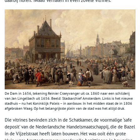
daarbij horen. Twaalf verhalen in even zovele vitrines.
De Dam in 1656, tekening Reinier Craeyvanger uit ca. 1860 naar een schilderij
van Jan Lingelbach uit 1656. Beeld: Stadsarchief Amsterdam. Links is het nieuwe
stadhuis – nu het Koninklijk Paleis – in aanbouw. In het midden staat de in 1806
afgebroken Waag. Op het belangrijkste plein van de stad was het altijd druk.
Die vitrines bevinden zich in de Schatkamer, de voormalige ‘safe
deposit’ van de Nederlandsche Handelsmaatschappij, die de Bazel
in de Vijzelstraat heeft laten bouwen. Het was ooit één grote