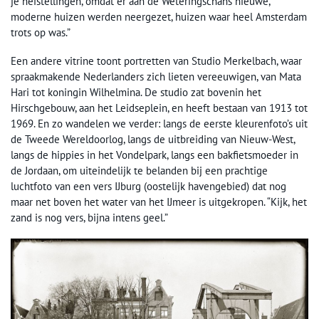
je heistellingen, omdat er aan de Weteringschans nieuwe,
moderne huizen werden neergezet, huizen waar heel Amsterdam
trots op was.”
Een andere vitrine toont portretten van Studio Merkelbach, waar
spraakmakende Nederlanders zich lieten vereeuwigen, van Mata
Hari tot koningin Wilhelmina. De studio zat bovenin het
Hirschgebouw, aan het Leidseplein, en heeft bestaan van 1913 tot
1969. En zo wandelen we verder: langs de eerste kleurenfoto’s uit
de Tweede Wereldoorlog, langs de uitbreiding van Nieuw-West,
langs de hippies in het Vondelpark, langs een bakfietsmoeder in
de Jordaan, om uiteindelijk te belanden bij een prachtige
luchtfoto van een vers IJburg (oostelijk havengebied) dat nog
maar net boven het water van het IJmeer is uitgekropen. “Kijk, het
zand is nog vers, bijna intens geel.”