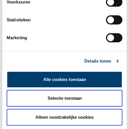
Voorkeuren
Statistieken
Marketing
Details tonen
Alle cookies toestaan
Register van opgenomen kinderen in het Aalmoezeniersweeshuis, 1806, Archief
van het Aalmoezeniersweeshuis. Beeld: Stadsarchief Amsterdam. Op 7 januari
1806 werd Cecelia Kroon, acht maanden oud, aangetroffen achter het weeshuis
met een briefje waarop stond: ‘met vijge in de mondt is het schreuwen van dit kind
Selectie toestaan
te stillen’
De koek is op
Alleen noodzakelijke cookies
Handel mag Amsterdam dan voorspoed hebben gebracht , maar
eind achttiende, begin negentiende eeuw is de koek op. Engelsen