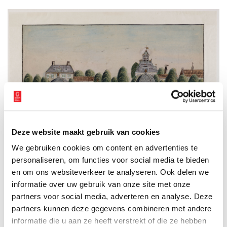
Deze website maakt gebruik van cookies
We gebruiken cookies om content en advertenties te
personaliseren, om functies voor social media te bieden
Achter de theekoepels aan de Amstel staat in Ouderkerk het statige Hooger-Lust.
Of zoals de titel destijds luidde: ‘Hofsteede Hoogerlust toebehoorende Juffr. van der
en om ons websiteverkeer te analyseren. Ook delen we
Els en dHr. Blok’. De prent dateert uit 1726. Collectie Prenten en tekeningen
informatie over uw gebruik van onze site met onze
Provinciale Atlas, Noord-Hollands Archief.
partners voor social media, adverteren en analyse. Deze
Amstel uit de gratie
partners kunnen deze gegevens combineren met andere
Maar, zo vervolgt Van Schaik in zijn radiocolumn voor RTV
informatie die u aan ze heeft verstrekt of die ze hebben