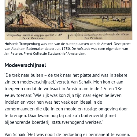
Hofstede Trompenburg was een van de buitenplaatsen aan de Amstel. Deze prent
van Abraham Rademaker dateert uit 1730. De hofstede was toen eigendom van
Jan Peterse. Prent Collectie Stadsarchief Amsterdam.
Modeverschijnsel
‘De trek naar buiten – de trek naar het platteland was in zekere
zin een modeverschijnsel,’ vertelt Van Schaik. Men kon er aan
toegeven omdat de welvaart in Amsterdam in de 17e en 18e
eeuw toenam: ‘Wie rijk was kon zijn tijd naar eigen believen
indelen en voor hen was het vaak een ideaal in de
zomermaanden die tijd in een mooie en rustige omgeving door
te brengen. Daar kwam nog bij dat zo’n buitenverblijf met
bijbehorende boerderij statusverhogend werkten.’
Van Schaik: ‘Het was nooit de bedoeling er permanent te wonen.