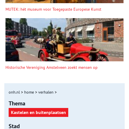
MUTEK: hét museum voor Toegepaste Europese Kunst
Historische Vereniging Amstelveen zoekt mensen op
onh.nl
>
home
>
verhalen
>
Thema
Kastelen en buitenplaatsen
Stad