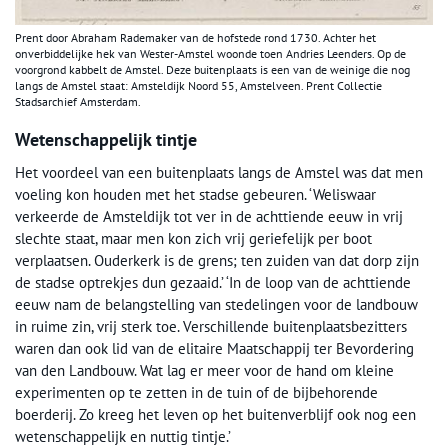
Prent door Abraham Rademaker van de hofstede rond 1730. Achter het
onverbiddelijke hek van Wester-Amstel woonde toen Andries Leenders. Op de
voorgrond kabbelt de Amstel. Deze buitenplaats is een van de weinige die nog
langs de Amstel staat: Amsteldijk Noord 55, Amstelveen. Prent Collectie
Stadsarchief Amsterdam.
Wetenschappelijk tintje
Het voordeel van een buitenplaats langs de Amstel was dat men
voeling kon houden met het stadse gebeuren. ‘Weliswaar
verkeerde de Amsteldijk tot ver in de achttiende eeuw in vrij
slechte staat, maar men kon zich vrij geriefelijk per boot
verplaatsen. Ouderkerk is de grens; ten zuiden van dat dorp zijn
de stadse optrekjes dun gezaaid.’ ‘In de loop van de achttiende
eeuw nam de belangstelling van stedelingen voor de landbouw
in ruime zin, vrij sterk toe. Verschillende buitenplaatsbezitters
waren dan ook lid van de elitaire Maatschappij ter Bevordering
van den Landbouw. Wat lag er meer voor de hand om kleine
experimenten op te zetten in de tuin of de bijbehorende
boerderij. Zo kreeg het leven op het buitenverblijf ook nog een
wetenschappelijk en nuttig tintje.’