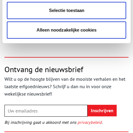
langs de Amstel als zeer aantrekkelijk beschouwd. ‘Als de
overheid niet met strakke hand regeerde zou er een
Selectie toestaan
lintbebouwing van Amsterdam tot Uithoorn ontstaan. Zo ver zal
het nooit komen. De Amstel en haar oevers zijn er voor iedereen.’
Alleen noodzakelijke cookies
Publicatiedatum: 27/10/2011
Ontvang de nieuwsbrief
Wilt u op de hoogte blijven van de mooiste verhalen en het
laatste erfgoednieuws? Schrijf u dan nu in voor onze
wekelijkse nieuwsbrief!
Bij inschrijving gaat u akkoord met ons
privacybeleid
.