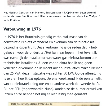
Het Medisch Centrum van Marken, Buurterstraat 43. Op Marken beter bekend
onder de naam ‘het Buurthuis’. Niet te verwarren met het dorpshuis ‘Het Trefpunt’
in de Kerkbuurt.
Verbouwing in 1976
In 1976 is het Buurthuis grondig verbouwd, maar aan de
constructie is niets veranderd en evenmin aan de functie als
gezondheidscentrum. Deze verbouwing is de reden dat ik heb
gekozen voor de ondertitel ‘Het kan raar lopen in het leven’. Ik
was namelijk de installateur van water-gas-elektra, kortom alle
technische installaties. Alleen voor elektra had ik nog geen
volledige erkenning en ik mocht alleen installaties maken kleiner
dan 25 kVA; deze installatie was echter 50 kVA. Op de afbeelding
is te zien hoe ik dat oploste. De ene week zond ik de eerste helft
van de elektratekening toe en de andere week de tweede helft.
Bij het PEN (tegenwoordig Nuon) konden ze de humor er wel van
inzien en ze hebben het mij er niet lastig mee gemaakt.