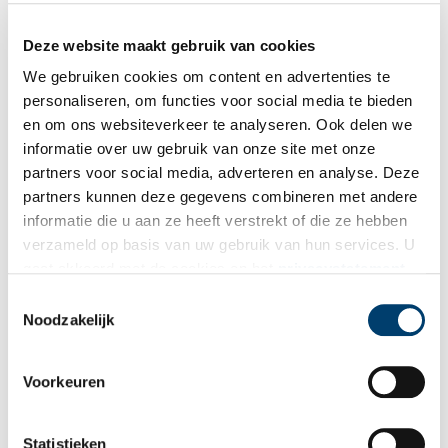
De tweede verdieping is volledig benut door de
Deze website maakt gebruik van cookies
huisartsenpraktijk op Marken. De eerste verdieping eveneens,
verder zijn daar behandelkamers, wachtkamer, apotheek,
We gebruiken cookies om content en advertenties te
tandartskamer en fysiotherapieruimte te vinden. De begane
personaliseren, om functies voor social media te bieden
grond is grotendeels in beslag genomen door de Vrijwillige
en om ons websiteverkeer te analyseren. Ook delen we
Brandweer die er na talrijke verbouwingen een prima
informatie over uw gebruik van onze site met onze
onderkomen heeft. Op aandringen van de Stichting Eilandraad
partners voor social media, adverteren en analyse. Deze
Marken is bij een verbouwing in het begin van deze eeuw een
partners kunnen deze gegevens combineren met andere
lift in het Buurthuis gemaakt. Bij die laatste verbouwing is ook
informatie die u aan ze heeft verstrekt of die ze hebben
een aantal pulspalen onder het gebouw aangebracht om verdere
verzameld op basis van uw gebruik van hun services. U
verzakkingen te voorkomen. Het Buurthuis verkeert nu weer in
gaat akkoord met de cookies en het
privacystatement
een uitstekende staat.
als u onze website blijft gebruiken.
Toestemmingsselectie
Noodzakelijk
Voorkeuren
Statistieken