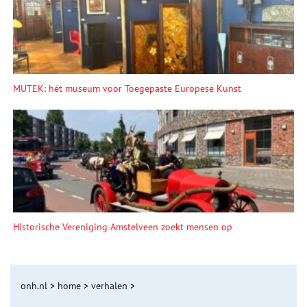
MUTEK: hét museum voor Toegepaste Europese Kunst
Historische Vereniging Amstelveen zoekt mensen op
onh.nl
>
home
>
verhalen
>