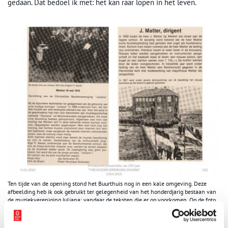
gedaan. Dat bedoel ik met: het kan raar lopen in het leven.
Ten tijde van de opening stond het Buurthuis nog in een kale omgeving. Deze
afbeelding heb ik ook gebruikt ter gelegenheid van het honderdjarig bestaan van
de muziekvereniging Juliana; vandaar de teksten die er op voorkomen. Op de foto
is goed te zien hoe kaal het destijds om het gebouw was.
Huidig gebruik van het Buurthuis