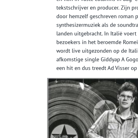
tekstschrijver en producer. Zijn p
door hemzelf geschreven roman p
synthesizermuziek als de soundtra
landen uitgebracht. In Italië voer
bezoekers in het beroemde Romein
wordt live uitgezonden op de Ital
afkomstige single Giddyap A Gogo
een hit en dus treedt Ad Visser o