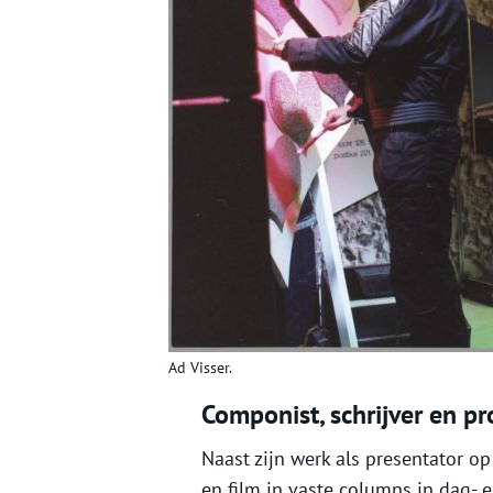
Ad Visser.
Componist, schrijver en p
Naast zijn werk als presentator op 
en film in vaste columns in dag- e