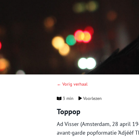
← Vorig verhaal
3 min
Voorlezen
Toppop
Ad Visser (Amsterdam, 28 april 194
avant-garde popformatie ‘Adjéèf Th