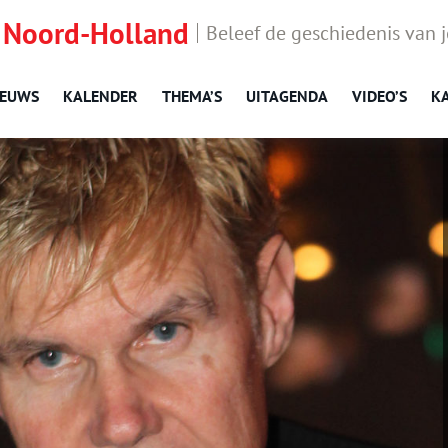
 Noord-Holland
Beleef de geschiedenis van 
IEUWS
KALENDER
THEMA’S
UITAGENDA
VIDEO’S
K