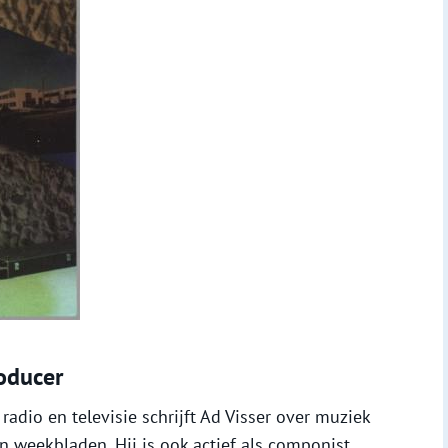
roducer
radio en televisie schrijft Ad Visser over muziek
n weekbladen. Hij is ook actief als componist,