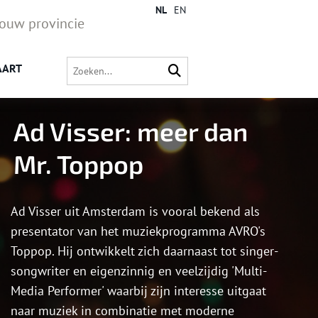
NL
EN
jouw provincie
AART
Ad Visser: meer dan
Mr. Toppop
Ad Visser uit Amsterdam is vooral bekend als
presentator van het muziekprogramma AVRO's
Toppop. Hij ontwikkelt zich daarnaast tot singer-
songwriter en eigenzinnig en veelzijdig 'Multi-
Media Performer' waarbij zijn interesse uitgaat
naar muziek in combinatie met moderne