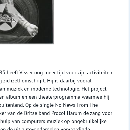
5 heeft Visser nog meer tijd voor zijn activiteiten
 zichzelf omschrijft. Hij is daarbij vooral
van muziek en moderne technologie. Het project
 een album en een theaterprogramma waarmee hij
 buitenland. Op de single No News From The
ker van de Britse band Procol Harum de zang voor
behulp van computers muziek op ongebruikelijke
en de uit auto-onderdelen vervaardigde