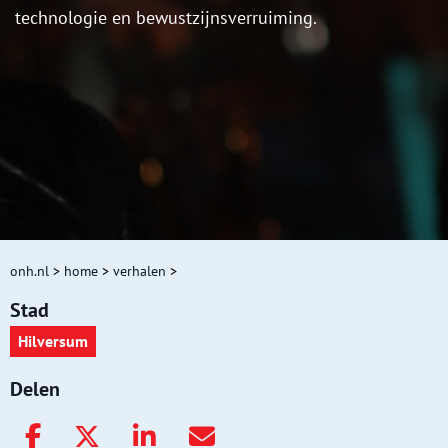
technologie en bewustzijnsverruiming.
onh.nl
>
home
>
verhalen
>
Stad
Hilversum
Delen