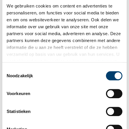
We gebruiken cookies om content en advertenties te
personaliseren, om functies voor social media te bieden
en om ons websiteverkeer te analyseren. Ook delen we
informatie over uw gebruik van onze site met onze
Staakt! Staakt! Staakt!
partners voor social media, adverteren en analyse. Deze
partners kunnen deze gegevens combineren met andere
Verzet
informatie die u aan ze heeft verstrekt of die ze hebben
Net als in andere Noord-Hollandse steden beleefde Haarlem een
verzameld op basis van uw gebruik van hun services. U
donkere tijd gedurende de Duitse bezetting in de Tweede
gaat akkoord met de cookies en het
privacystatement
Wereldoorlog. Maar niet iedereen hield zich op de achtergrond
als u onze website blijft gebruiken.
Toestemmingsselectie
en schikte zich naar het nieuwe strenge regime. Sommige boden
Noodzakelijk
dapper weerstand tegen de bezetter, waaronder de bekende
verzetsstrijdster Hannie Schaft. Ook Van Duivenboden heeft een
rol gehad in deze rijke Haarlemse oorlogsgeschiedenis, deze vind
Voorkeuren
je bij Escape Haarlem.
Als je nieuwsgierig bent kun je met vrienden, familie of collega’s
Statistieken
je creativiteit en slimmigheid testen in de escape room. Na de
rijke ervaring kun je nog eindeloos door praten onder het genot
van een gratis drankje. De redachtie van Oneindig Noord-Holland