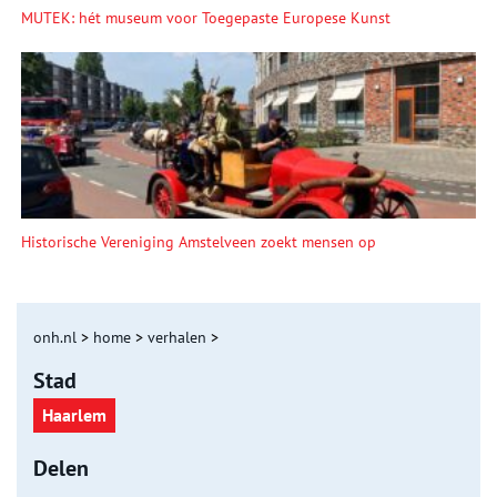
MUTEK: hét museum voor Toegepaste Europese Kunst
Historische Vereniging Amstelveen zoekt mensen op
onh.nl
>
home
>
verhalen
>
Stad
Haarlem
Delen