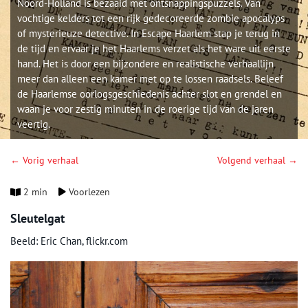
Noord-Holland is bezaaid met ontsnappingspuzzels. Van
vochtige kelders tot een rijk gedecoreerde zombie apocalyps
of mysterieuze detective. In Escape Haarlem stap je terug in
de tijd en ervaar je het Haarlems verzet als het ware uit eerste
hand. Het is door een bijzondere en realistische verhaallijn
meer dan alleen een kamer met op te lossen raadsels. Beleef
de Haarlemse oorlogsgeschiedenis achter slot en grendel en
waan je voor zestig minuten in de roerige tijd van de jaren
veertig.
← Vorig verhaal
Volgend verhaal →
2 min
Voorlezen
Sleutelgat
Beeld: Eric Chan, flickr.com