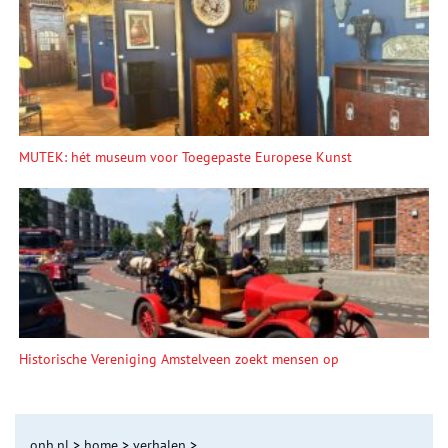
MUTEK: hét museum voor Toegepaste Europese Kunst
Historische Vereniging Amstelveen zoekt mensen op
onh.nl
>
home
>
verhalen
>