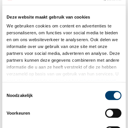
masker Zig veroorloven, niet alleen aan de Huizen der
Ingezetenen aan te kloppen, de Inwooners te verontrusten en de
aldaar zijnde Jonge kinderen Schrik in te boesemen, maar ook
Deze website maakt gebruik van cookies
zelfs de voorbijgangers op publieke Straten te mollesteren en
We gebruiken cookies om content en advertenties te
voorts Twist en Tweedragt te verwekken.” (Bron: Rob van Ginkel,
personaliseren, om functies voor social media te bieden
Groen-Zwart, Texels in het hart.)
en om ons websiteverkeer te analyseren. Ook delen we
informatie over uw gebruik van onze site met onze
partners voor social media, adverteren en analyse. Deze
partners kunnen deze gegevens combineren met andere
informatie die u aan ze heeft verstrekt of die ze hebben
verzameld op basis van uw gebruik van hun services. U
gaat akkoord met de cookies en het
privacystatement
als u onze website blijft gebruiken.
Toestemmingsselectie
Noodzakelijk
Voorkeuren