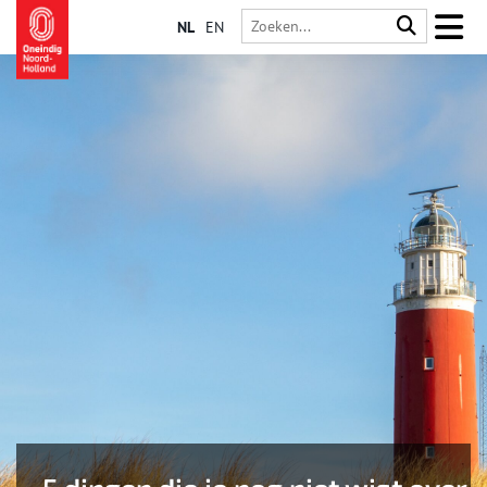
NL
EN