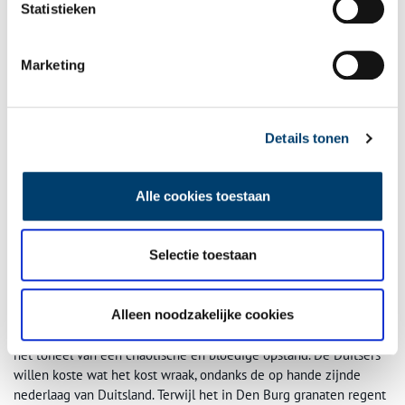
Statistieken
Marketing
Details tonen
Oude Sunderklaas op Texel is vooral een verkleedfeest. Foto:
Kenniscentrum
Immaterieel Erfgoed
.
Alle cookies toestaan
Het laatste slagveld van de Tweede Wereldoorlog
De Tweede Wereldoorlog gaat grootendeels aan Texel voorbij,
Selectie toestaan
totdat op 6 april 1945 alles verandert. Een groep van achthonderd
Georgische krijgsgevangenen, die kort daarvoor op Texel was
gestationeerd, komt in opstand tegen de Duitsers. In het holst van
Alleen noodzakelijke cookies
de nacht worden 450 Duitse militairen vermoord, zonder dat er
een schot wordt gelost. In de weken die hierop volgen is Texel
het toneel van een chaotische en bloedige opstand. De Duitsers
willen koste wat het kost wraak, ondanks de op hande zijnde
nederlaag van Duitsland. Terwijl het in Den Burg granaten regent