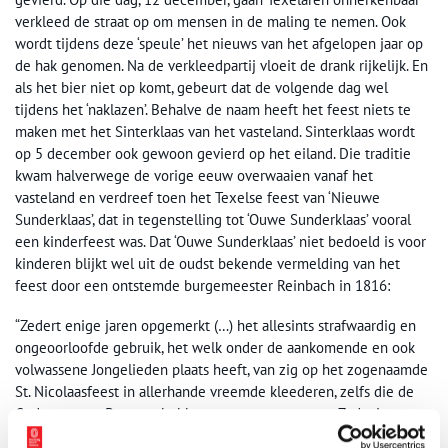
verkleed de straat op om mensen in de maling te nemen. Ook
wordt tijdens deze ‘speule’ het nieuws van het afgelopen jaar op
de hak genomen. Na de verkleedpartij vloeit de drank rijkelijk. En
als het bier niet op komt, gebeurt dat de volgende dag wel
tijdens het ‘naklazen’. Behalve de naam heeft het feest niets te
maken met het Sinterklaas van het vasteland. Sinterklaas wordt
op 5 december ook gewoon gevierd op het eiland. Die traditie
kwam halverwege de vorige eeuw overwaaien vanaf het
vasteland en verdreef toen het Texelse feest van ‘Nieuwe
Sunderklaas’, dat in tegenstelling tot ‘Ouwe Sunderklaas’ vooral
een kinderfeest was. Dat ‘Ouwe Sunderklaas’ niet bedoeld is voor
kinderen blijkt wel uit de oudst bekende vermelding van het
feest door een ontstemde burgemeester Reinbach in 1816:
“Zedert enige jaren opgemerkt (…) het allesints strafwaardig en
ongeoorloofde gebruik, het welk onder de aankomende en ook
volwassene Jongelieden plaats heeft, van zig op het zogenaamde
St. Nicolaasfeest in allerhande vreemde kleederen, zelfs die de
Gedaante van Beesten hebben, te vermommen, en Zodanig toe te
takelen, dat zij geheel onkenbaar zijn, en als dan onder dat