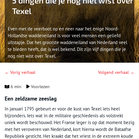
5 dingen die je nog niet wist over
Texel
Even met de veerboot op en neer naar het enige Noord-
Hollandse waddeneiland is voor veel mensen een geliefd
uitstapje. Dat het grootste waddeneiland van Nederland veel
te bieden heeft, dat is wel bekend. Dit zijn vijf dingen die je
nog niet wist over Texel.
← Vorig verhaal
Volgend verhaal →
6 min
Voorlezen
Een zeldzame zeeslag
In januari 1795 gebeurt er voor de kust van Texel iets heel
bijzonders. Iets wat in de militaire geschiedenis als volstrekt
uniek wordt beschouwd. Het Franse leger is op dat moment bezig
met het veroveren van Nederland, kort hierna wordt de Bataafse
Republiek gesticht. Het kraakt dat het vriest in de extreem koude