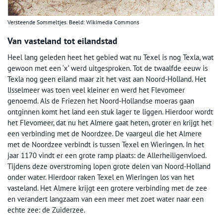
Versteende Sommeltjes. Beeld: Wikimedia Commons
Van vasteland tot eilandstad
Heel lang geleden heet het gebied wat nu Texel is nog Texla, wat
gewoon met een ‘x’ werd uitgesproken. Tot de twaalfde eeuw is
Texla nog geen eiland maar zit het vast aan Noord-Holland. Het
IJsselmeer was toen veel kleiner en werd het Flevomeer
genoemd. Als de Friezen het Noord-Hollandse moeras gaan
ontginnen komt het land een stuk lager te liggen. Hierdoor wordt
het Flevomeer, dat nu het Almere gaat heten, groter en krijgt het
een verbinding met de Noordzee. De vaargeul die het Almere
met de Noordzee verbindt is tussen Texel en Wieringen. In het
jaar 1170 vindt er een grote ramp plaats: de Allerheiligenvloed.
Tijdens deze overstroming lopen grote delen van Noord-Holland
onder water. Hierdoor raken Texel en Wieringen los van het
vasteland. Het Almere krijgt een grotere verbinding met de zee
en verandert langzaam van een meer met zoet water naar een
echte zee: de Zuiderzee.