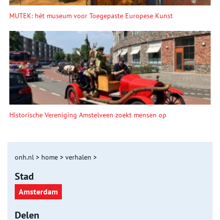
MUTEK: hét museum voor Toegepaste Europese Kunst
Historische Vereniging Amstelveen zoekt mensen op
onh.nl
>
home
>
verhalen
>
Stad
Amsterdam
Delen