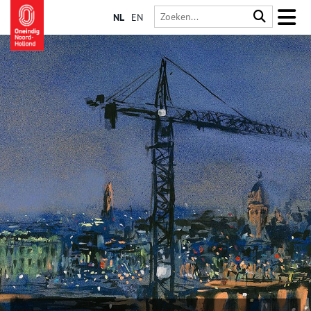
NL
EN