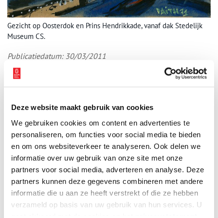
Gezicht op Oosterdok en Prins Hendrikkade, vanaf dak Stedelijk
Museum CS.
Publicatiedatum: 30/03/2011
Deze website maakt gebruik van cookies
Ontvang de nieuwsbrief
We gebruiken cookies om content en advertenties te
Wilt u op de hoogte blijven van de mooiste verhalen en het
personaliseren, om functies voor social media te bieden
laatste erfgoednieuws? Schrijf u dan nu in voor onze
en om ons websiteverkeer te analyseren. Ook delen we
wekelijkse nieuwsbrief!
informatie over uw gebruik van onze site met onze
partners voor social media, adverteren en analyse. Deze
partners kunnen deze gegevens combineren met andere
informatie die u aan ze heeft verstrekt of die ze hebben
Bij inschrijving gaat u akkoord met ons
privacybeleid
.
verzameld op basis van uw gebruik van hun services. U
gaat akkoord met de cookies en het
privacystatement