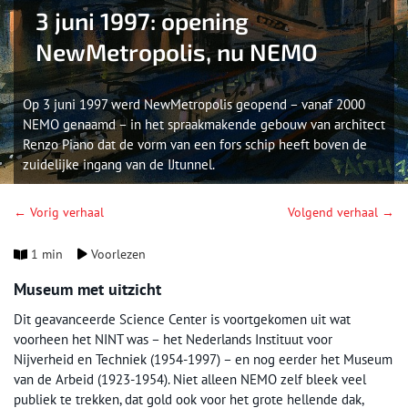
3 juni 1997: opening
NewMetropolis, nu NEMO
Op 3 juni 1997 werd NewMetropolis geopend – vanaf 2000
NEMO genaamd – in het spraakmakende gebouw van architect
Renzo Piano dat de vorm van een fors schip heeft boven de
zuidelijke ingang van de IJtunnel.
← Vorig verhaal
Volgend verhaal →
1 min
Voorlezen
Museum met uitzicht
Dit geavanceerde Science Center is voortgekomen uit wat
voorheen het NINT was – het Nederlands Instituut voor
Nijverheid en Techniek (1954-1997) – en nog eerder het Museum
van de Arbeid (1923-1954). Niet alleen NEMO zelf bleek veel
publiek te trekken, dat gold ook voor het grote hellende dak,