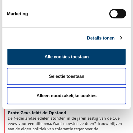
Marketing
De Bossuhuizen aan de Slapershaven
In 1573 vond tijdens de Tachtigjarige Oorlog een spannende
zeeslag plaats in de haven van Hoorn. De Republiek der Zeven
Verenigde Nederlanden bevond zich in dat jaar midden in een
Details tonen
onafhankelijkheidsstrijd tegen hun wettige heerser, de
katholieke koning van Spanje.
Alle cookies toestaan
Selectie toestaan
Alleen noodzakelijke cookies
Grote Geus leidt de Opstand
De Nederlandse edelen stonden in de jaren zestig van de 16e
eeuw voor een dilemma. Want moesten ze doen? Trouw blijven
aan de eigen politiek van tolerantie tegenover de