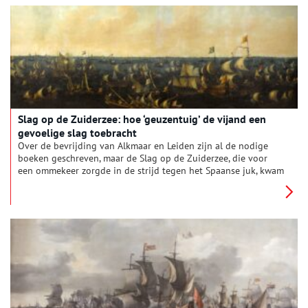
Slag op de Zuiderzee: hoe ‘geuzentuig’ de vijand een
gevoelige slag toebracht
Over de bevrijding van Alkmaar en Leiden zijn al de nodige
boeken geschreven, maar de Slag op de Zuiderzee, die voor
een ommekeer zorgde in de strijd tegen het Spaanse juk, kwam
er tot nu toe bekaaid vanaf. De publicatie van een nieuw boek
moet in deze lacune voorzien. Dit is deel twee uit een serie van
drie.