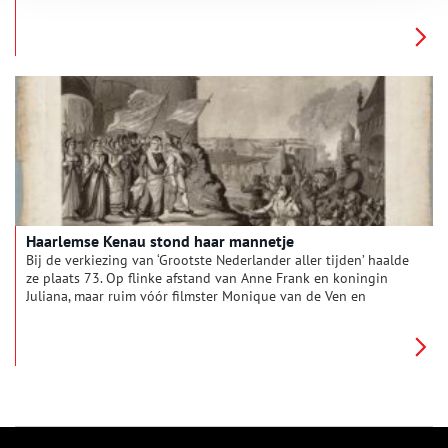
protestanten? Of trouw blijven aan de Spaanse koning Philips
II die met zijn Inquisitie de protestanten vervolgde? Terwijl
Willem van Oranje twijfelde, ontpopte een andere edelman
zich tot leider van het gewapend verzet: Hendrik van
Brederode.
Haarlemse Kenau stond haar mannetje
Bij de verkiezing van ‘Grootste Nederlander aller tijden’ haalde
ze plaats 73. Op flinke afstand van Anne Frank en koningin
Juliana, maar ruim vóór filmster Monique van de Ven en
wereldkampioene kunstschaatsen Sjoukje Dijkstra. De
Haarlemse Kenau Simonsdochter Hasselaer staat te boek als
heldhaftige vrijheidsstrijdster uit de Tachtigjarige Oorlog. Haar
naam is synoniem geworden voor een potige vrouw met haar
op de tanden. Was de echte Kenau ook werkelijk een kenau?