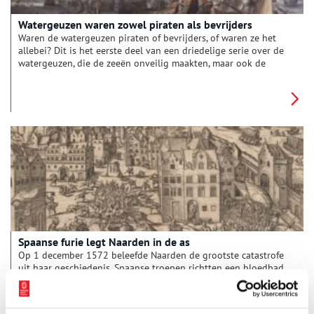
Watergeuzen waren zowel piraten als bevrijders
Waren de watergeuzen piraten of bevrijders, of waren ze het
allebei? Dit is het eerste deel van een driedelige serie over de
watergeuzen, die de zeeën onveilig maakten, maar ook de
Spaanse troepen van de Zuiderzee verjoegen. Op 14 en 15
oktober herdenkt de stad Hoorn de Slag op de Zuiderzee, die
op 11 en 12 oktober 1573 plaatsvond.
Spaanse furie legt Naarden in de as
Op 1 december 1572 beleefde Naarden de grootste catastrofe
uit haar geschiedenis. Spaanse troepen richtten een bloedbad
onder de bevolking aan, om vervolgens de vestingstad in
brand te steken. De Gooise hoofdstad werd als
afschrikwekkend voorbeeld gesteld voor de andere opstandige