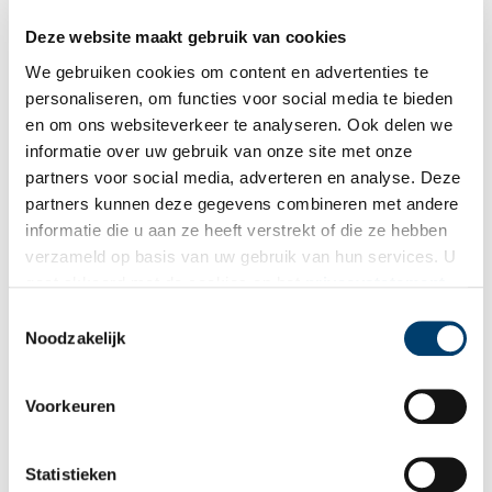
steden. Maar dat had niet het effect dat de Spanjaarden voor
ogen hadden…
Deze website maakt gebruik van cookies
We gebruiken cookies om content en advertenties te
personaliseren, om functies voor social media te bieden
en om ons websiteverkeer te analyseren. Ook delen we
informatie over uw gebruik van onze site met onze
partners voor social media, adverteren en analyse. Deze
partners kunnen deze gegevens combineren met andere
De Opstand in 1572
informatie die u aan ze heeft verstrekt of die ze hebben
Toen Alva de tiende penning probeerde in te voeren stuitte hij
verzameld op basis van uw gebruik van hun services. U
op groot verzet. Met de steun van de uitgeweken calvinisten
gaat akkoord met de cookies en het
privacystatement
naar Duitsland verwierf Prins Willem van Oranje een leger om
Alva te verjagen. In de slag bij Heiligerlee in 1568 behaalde
als u onze website blijft gebruiken.
Toestemmingsselectie
zijn broer Lodewijk een overwinning op de Spanjaarden, maar
Noodzakelijk
kort daarna werd hij verslagen door het Spaanse leger onder
Alva. Daarop werd het plan beraamd enige steden te
veroveren. Daartoe stelde Oranje zich in verbinding met de
watergeuzen en vond ook voor korte tijd steun bij Koning
Voorkeuren
Karel van Frankrijk.
Statistieken