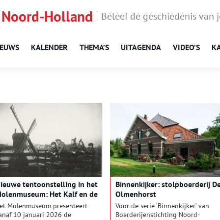
 Noord-Holland
Beleef de geschiedenis van 
IEUWS
KALENDER
THEMA’S
UITAGENDA
VIDEO’S
K
ieuwe tentoonstelling in het
Binnenkijker: stolpboerderij D
olenmuseum: Het Kalf en de
Olmenhorst
aterwolf
et Molenmuseum presenteert
Voor de serie ‘Binnenkijker’ van
anaf 10 januari 2026 de
Boerderijenstichting Noord-