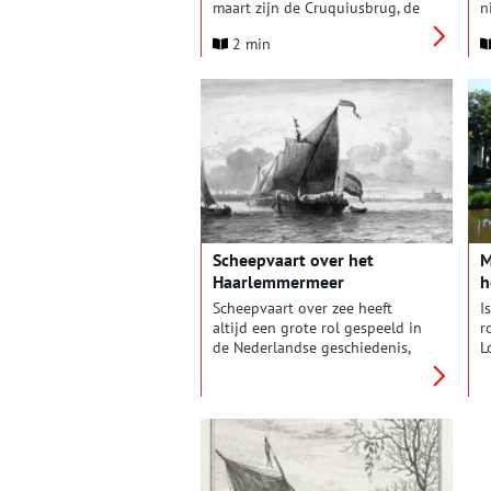
maart zijn de Cruquiusbrug, de
n
Cruquiusdijk en de Ringvaart
e
2 min
weer open. Daarmee is het
o
Cruquius Museum na ruim twee
K
jaar werkzaamheden eindelijk
g
weer goed bereikbaar — met de
d
auto, de fiets én de boot.
h
s
t
m
e
s
Scheepvaart over het
M
Haarlemmermeer
h
Scheepvaart over zee heeft
I
altijd een grote rol gespeeld in
r
de Nederlandse geschiedenis,
L
vooral tijdens de Gouden Eeuw.
m
Dit gold ook voor de
v
binnenvaart via het
H
Haarlemmermeer, die
d
Amsterdam en Haarlem met de
H
grote steden in Zuid-Holland
p
verbond. De vaarroutes gingen
k