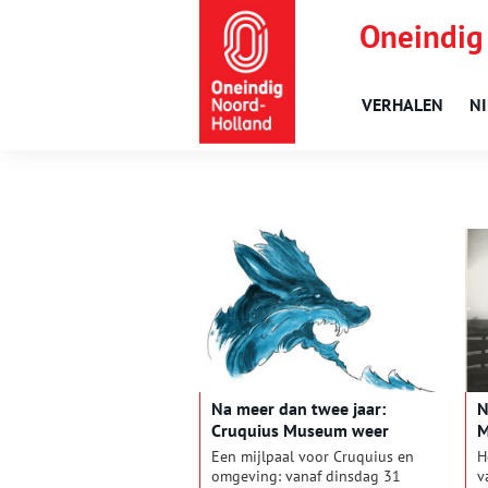
Oneindig
VERHALEN
N
Na meer dan twee jaar:
N
Cruquius Museum weer
M
volledig bereikbaar
W
Een mijlpaal voor Cruquius en
H
omgeving: vanaf dinsdag 31
v