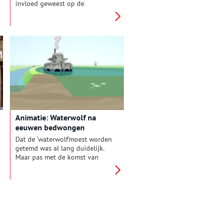
invloed geweest op de
vormgeving van het
Nederlandse staatsrecht in de
negentiende eeuw, met als
hoogtepunt ‘zijn’ beroemde
grondwetsherziening van 1848.
Ook heeft hij zich als jurist en
als politicus actief bemoeid met
waterschappen en de toekomst
van de Haarlemmermeerpolder.
Animatie: Waterwolf na
eeuwen bedwongen
Dat de ‘waterwolf’moest worden
getemd was al lang duidelijk.
Maar pas met de komst van
krachtige stoommachines werd
drooglegging van de
Haarlemmermeer mogelijk.De
drie gemalen Cruqius, Lijnden
en Leeghwater maalden tussen
1848 en 1852 het water weg.
18.000 hectare vruchtbare