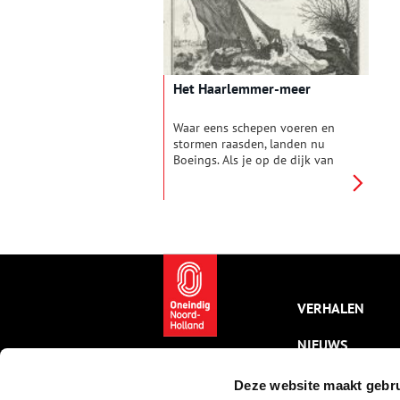
dwars door rivieren en vaarten,
K
en langs kolken en sluizen.
H
m
Het Haarlemmer-meer
Waar eens schepen voeren en
stormen raasden, landen nu
Boeings. Als je op de dijk van
de Ringvaart staat en in de
verte de vliegtuigen ziet gaan
en komen, is het nauwelijks
voorstelbaar dat de
Haarlemmermeerpolder die je
voor je ziet, eens een
binnenmeer was.
VERHALEN
NIEUWS
KALENDER
Deze website maakt gebru