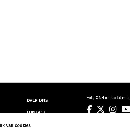
ruisdorp heette het. Het
oofddorp van nu met
onumentale panden.
Volg ONH op social med
OVER ONS
CONTACT
NIEUWSBRIEF
ik van cookies