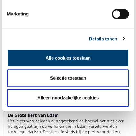
Marketing
Waar komt de naam Haarlem vandaan?
In de tiende eeuw werd de naam ‘Haarlem’ voor het eerst
genoemd. En in 1245 kreeg de plaats haar stadsrechten, ruim
zestig jaar eerder dan Amsterdam. De huidige hoofdstad van
Details tonen
Noord-Holland kent dus een lange geschiedenis, maar waar
komt de naam eigenlijk vandaan?
Alle cookies toestaan
Selectie toestaan
Alleen noodzakelijke cookies
De Grote Kerk van Edam
Het is eeuwen geleden al opgetekend en hoewel het niet over
heiligen gaat, zijn de verhalen die in Edam verteld worden
toch legendarisch. De stier die sinds hij de plek voor de kerk