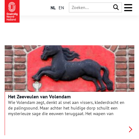
NL
EN
Het Zeeveulen van Volendam
Wie Volendam zegt, denkt al snel aan vissers, klederdracht en
de palingsound. Maar achter het huidige dorp schuilt een
mysterieuze sage die eeuwen teruggaat. Het wapen van
Volendam – een veulen met een vis onder zijn voorbeen –
vertelt niet zomaar een volksverhaal, maar een legende die
bepalend is voor het karakter van het dorp. Hoe komt een
paardje uit de golven terecht in het wapen van dit