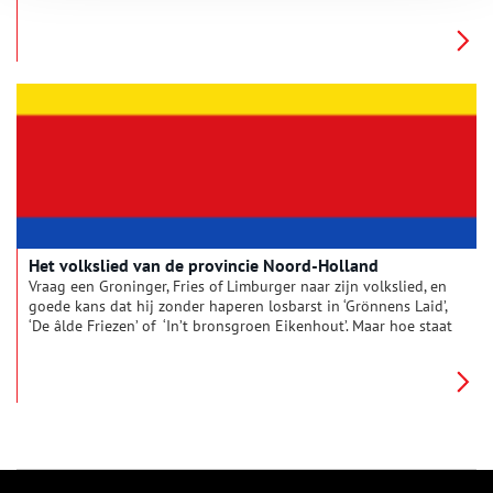
koos het wapen van Edam siert, heeft de stad voorgoed op de
kaart gezet. Stenen ‘tafelen’ in de Grote Kerk, muurgevelstenen
ofwel talstenen houden de geschiedenis al eeuwen vast.
Het volkslied van de provincie Noord-Holland
Vraag een Groninger, Fries of Limburger naar zijn volkslied, en
goede kans dat hij zonder haperen losbarst in ‘Grönnens Laid’,
‘De âlde Friezen’ of ‘In’t bronsgroen Eikenhout’. Maar hoe staat
het met de lied-vastheid in Noord-Holland? Wie zingt met de
hand op het hart spontaan de volgende regels mee?