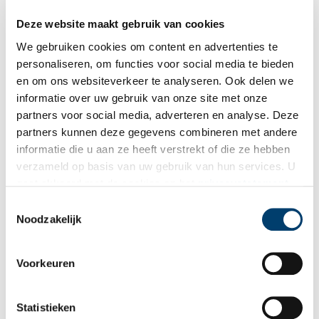
Deze website maakt gebruik van cookies
We gebruiken cookies om content en advertenties te
personaliseren, om functies voor social media te bieden
en om ons websiteverkeer te analyseren. Ook delen we
informatie over uw gebruik van onze site met onze
partners voor social media, adverteren en analyse. Deze
partners kunnen deze gegevens combineren met andere
De Banpaal van Westwoud
informatie die u aan ze heeft verstrekt of die ze hebben
Banpalen geven van oudsher de grenzen aan van een
verzameld op basis van uw gebruik van hun services. U
woonplaats. Handig voor misdadigers, die verbannen waren.
gaat akkoord met de cookies en het
privacystatement
Maar ook voor reizigers, op weg naar hun bestemming. Op de
grens van Westwoud en Hoogkarspel staat nog zo’n banpaal,
als u onze website blijft gebruiken.
Toestemmingsselectie
die stamt uit 1754.
Noodzakelijk
Voorkeuren
Statistieken