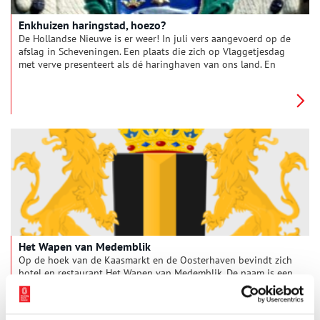
Enkhuizen haringstad, hoezo?
De Hollandse Nieuwe is er weer! In juli vers aangevoerd op de
afslag in Scheveningen. Een plaats die zich op Vlaggetjesdag
met verve presenteert als dé haringhaven van ons land. En
trots de vlag laat wapperen met drie gekroonde haringen.
Maar het wapen met de drie haringen is heel oud. Het is al
sinds 1356 het wapen van de stad Enkhuizen.
Het Wapen van Medemblik
Op de hoek van de Kaasmarkt en de Oosterhaven bevindt zich
hotel en restaurant Het Wapen van Medemblik. De naam is een
verwijzing naar het eeuwenoude stadswapen van de West-
Friese plaats.