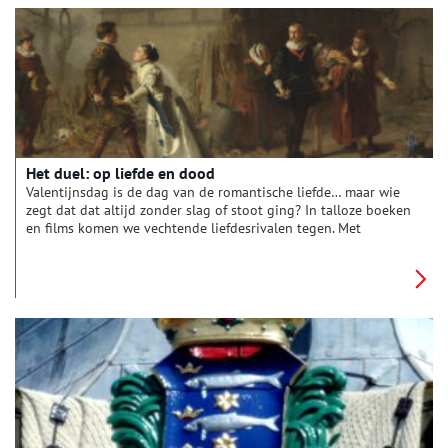
vissersdorp?
Het duel: op liefde en dood
Valentijnsdag is de dag van de romantische liefde… maar wie
zegt dat dat altijd zonder slag of stoot ging? In talloze boeken
en films komen we vechtende liefdesrivalen tegen. Met
getrokken zwaarden gaan twee mannen elkaar te lijf tijdens
een afgesproken duel. Vanaf het eind van de achttiende eeuw
werd er liever geduelleerd met pistolen. Maar of het nu ging
om een erekwestie of de liefde van je leven: het was een hoge
prijs om te betalen.