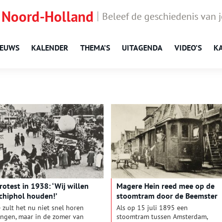
 Noord-Holland
Beleef de geschiedenis van 
IEUWS
KALENDER
THEMA’S
UITAGENDA
VIDEO’S
K
rotest in 1938: ‘Wij willen
Magere Hein reed mee op de
chiphol houden!’
stoomtram door de Beemster
e zult het nu niet snel horen
Als op 15 juli 1895 een
ingen, maar in de zomer van
stoomtram tussen Amsterdam,