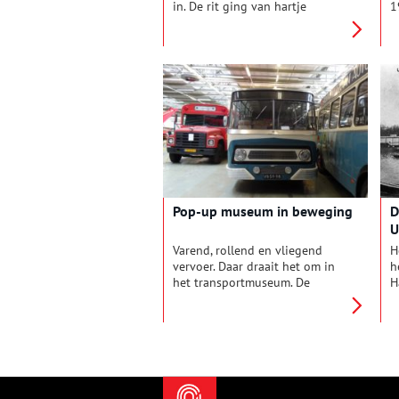
in. De rit ging van hartje
1
Amsterdam naar Zandvoort aan
d
Zee. Dankzij deze tram knarste
S
sinds 1904 het strandzand in
f
de hoofdstad. Op de laatste rit
w
was het alsof een vertrouwde
d
vriend afscheid nam. Eind
v
augustus 1957, middernacht,
m
was er op straat geen
doorkomen aan.
Pop-up museum in beweging
D
U
Varend, rollend en vliegend
H
vervoer. Daar draait het om in
h
het transportmuseum. De
H
Romeinse boot van toen en de
1
zonnewagen van nu.
m
v
s
t
r