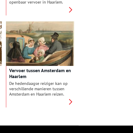
openbaar vervoer in Haarlem.
Vanuit Haarlem werden
zogenaamde trekvaarten
aangelegd naar Amsterdam en
Leiden. Naast de trekvaart liep
een pad, waar de schuit door
een paard over werd
voortgetrokken.
Vervoer tussen Amsterdam en
Haarlem
De hedendaagse reiziger kan op
verschillende manieren tussen
Amsterdam en Haarlem reizen.
De auto, trein of bus brengt ons
snel en gemakkelijk naar de
gewenste bestemming. In de
15e eeuw bestonden deze
keuzemogelijkheden nog niet.
De weg naar Haarlem was toen
een waterweg voor scheepvaart.