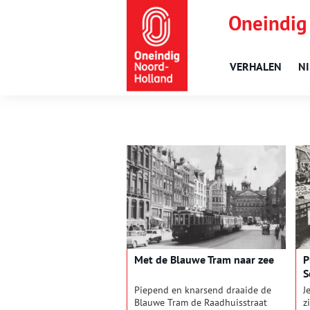
Oneindig
VERHALEN
N
Met de Blauwe Tram naar zee
P
S
Piepend en knarsend draaide de
J
Blauwe Tram de Raadhuisstraat
z