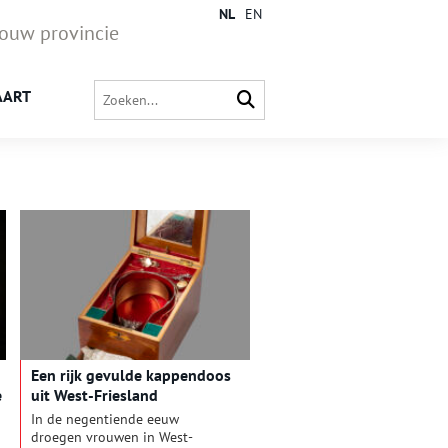
NL
EN
jouw provincie
AART
Een rijk ge­vul­de kap­pen­doos
e
uit West-Fries­land
In de negentiende eeuw
droegen vrouwen in West-