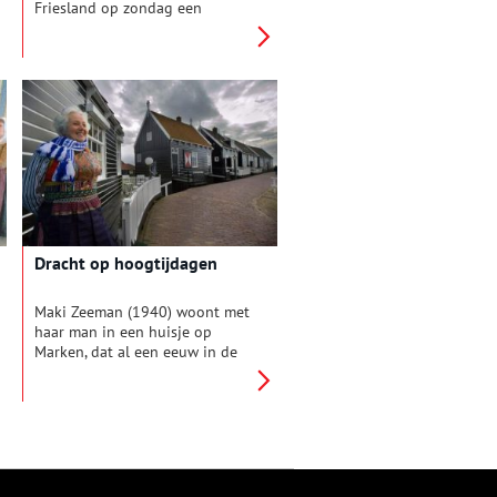
Friesland op zondag een
kappenstel: een set accessoires
dat bestond uit kostbare
sieraden en rijkelijk versierde
spelden, kappen en mutsen.
Deze kostbaarheden moesten
goed bewaard worden en dan
kwam een kappendoos goed
van pas.
Dracht op hoogtijdagen
Maki Zeeman (1940) woont met
haar man in een huisje op
Marken, dat al een eeuw in de
familie is. Vroeger stelde haar
moeder het huisje open voor
toeristen, gewoon om wat bij te
verdienen.