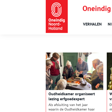
Oneindig
VERHALEN
N
Oudheidkamer organiseert
W
lezing erfgoedexpert
v
Als afsluiting van het jaar
D
waarin de Oudheidkamer haar
m