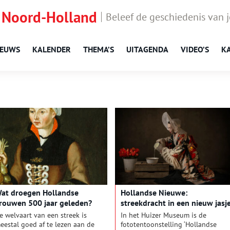
 Noord-Holland
Beleef de geschiedenis van 
IEUWS
KALENDER
THEMA’S
UITAGENDA
VIDEO’S
K
at droegen Hollandse
Hollandse Nieuwe:
rouwen 500 jaar geleden?
streekdracht in een nieuw jasj
e welvaart van een streek is
In het Huizer Museum is de
eestal goed af te lezen aan de
fototentoonstelling ‘Hollandse