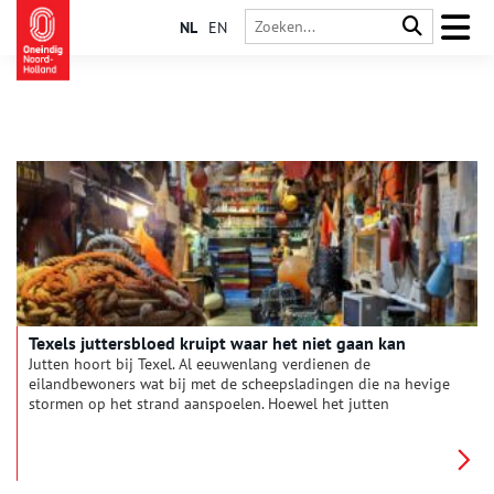
NL
EN
Texels juttersbloed kruipt waar het niet gaan kan
Jutten hoort bij Texel. Al eeuwenlang verdienen de
eilandbewoners wat bij met de scheepsladingen die na hevige
stormen op het strand aanspoelen. Hoewel het jutten
tegenwoordig meer een hobby dan noodzaak is, valt er nog
steeds genoeg te vinden. Van een simpele reddingsboei tot
een container vol gloednieuwe televisies.