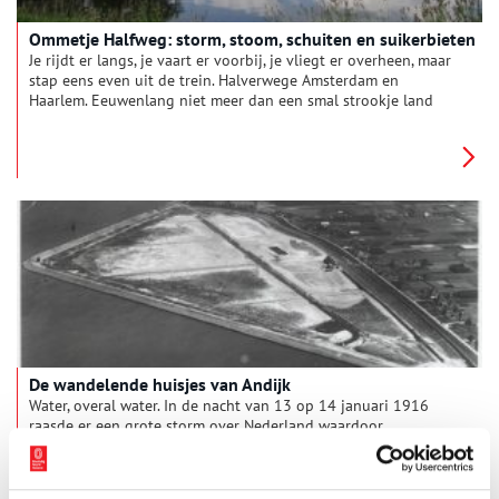
Ommetje Halfweg: storm, stoom, schuiten en suikerbieten
Je rijdt er langs, je vaart er voorbij, je vliegt er overheen, maar
stap eens even uit de trein. Halverwege Amsterdam en
Haarlem. Eeuwenlang niet meer dan een smal strookje land
tussen grote watervlakten. Trekschuit, tram, trein – al het
doorgaande verkeer wurmde zich door de flessenhals. Ga (in
gedachten) mee op een ommetje door Halfweg met het verhaal
van storm, stoom, schuiten en suikerbieten.
De wandelende huisjes van Andijk
Water, overal water. In de nacht van 13 op 14 januari 1916
raasde er een grote storm over Nederland waardoor
verschillende delen van Noord-Holland blank kwamen te staan
en veel schade aanrichtte. Eén van de plaatsen waar de woeste
golven van de Zuiderzee erg dichtbij kwam, was het liefelijke