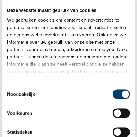
dorpje Andijk. De dijk hield het hier wonder boven wonder
door het werk van dijkwachten en dorpsbewoners, maar daar
Deze website maakt gebruik van cookies
was dan ook alles mee gezegd. Er waren grote
herstelwerkzaamheden en verbeteringen nodig om te
We gebruiken cookies om content en advertenties te
voorkomen dat dit nog eens zou gebeuren. Maar hoe pak je
personaliseren, om functies voor social media te bieden
dat aan? Hoe houd je iedereen veilig voor het onbetrouwbare
en om ons websiteverkeer te analyseren. Ook delen we
water? Nou, gewoon, door het hele dorp 200 meter te
verplaatsen.
informatie over uw gebruik van onze site met onze
partners voor social media, adverteren en analyse. Deze
partners kunnen deze gegevens combineren met andere
Storm over Petten, 1953
informatie die u aan ze heeft verstrekt of die ze hebben
Tijdens de grote stormramp van 1953 verloren in Zeeland,
verzameld op basis van uw gebruik van hun services. U
West-Brabant en de Zuid-Hollandse eilanden 1835 mensen het
gaat akkoord met de cookies en het
privacystatement
leven. Op Texel verdronken zes mensen. Maar ook te Petten en
Camperduin was het nacht om nooit te vergeten.
als u onze website blijft gebruiken.
Toestemmingsselectie
Noodzakelijk
Voorkeuren
Statistieken