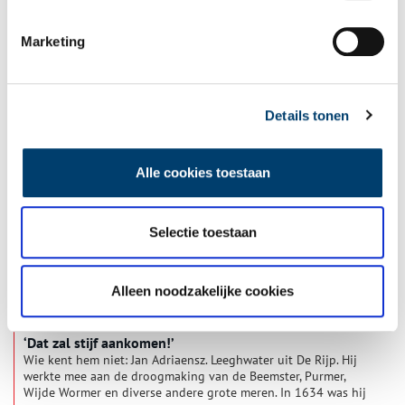
Marketing
Buiten Beeld: 100 jaar reddingsacties op zee in foto’s
gevat
Tegen de reling klemgezet door een bemanningslid
fotografeerde hij, ondertussen overspoeld door buiswater. Zijn
Details tonen
Rollei’s hingen daarbij altijd onder zijn jas. Zodra de
gelegenheid gunstig was, knipte hij tussen de jasslippen door
af, in de hoop dat de belichting goed was. In zijn jonge jaren
Alle cookies toestaan
kroop hij zo nodig tussen de benen van de redders om onder
hun wijde oliejassen een filmpje te verwisselen, maar helaas
gingen redders op een gegeven moment over op het dragen
van overalls. Weg schuilplek.
Selectie toestaan
Alleen noodzakelijke cookies
‘Dat zal stijf aankomen!’
Wie kent hem niet: Jan Adriaensz. Leeghwater uit De Rijp. Hij
werkte mee aan de droogmaking van de Beemster, Purmer,
Wijde Wormer en diverse andere grote meren. In 1634 was hij