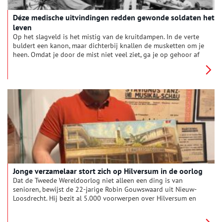
Déze medische uitvindingen redden gewonde soldaten het
leven
Op het slagveld is het mistig van de kruitdampen. In de verte
buldert een kanon, maar dichterbij knallen de musketten om je
heen. Omdat je door de mist niet veel ziet, ga je op gehoor af
om de kogels te ontwijken. Dan boort zich iets in je schouder.
Als je naar de pijn grijpt, ziet je hand rood van het bloed. Geen
fataal schot, maar vechten gaat niet meer. Op naar de
ziekenboeg!
Jonge verzamelaar stort zich op Hilversum in de oorlog
Dat de Tweede Wereldoorlog niet alleen een ding is van
senioren, bewijst de 22-jarige Robin Gouwswaard uit Nieuw-
Loosdrecht. Hij bezit al 5.000 voorwerpen over Hilversum en
omgeving in de oorlog.