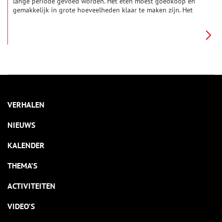
lange periode gevoed worden. Het eten moest goedkoop en
gemakkelijk in grote hoeveelheden klaar te maken zijn. Het
recept van ‘Rats, kuch en bonen’ voldeed aan deze
voorwaarden en dit werd regelmatig aan de soldaten
geserveerd.
VERHALEN
NIEUWS
KALENDER
THEMA’S
ACTIVITEITEN
VIDEO’S