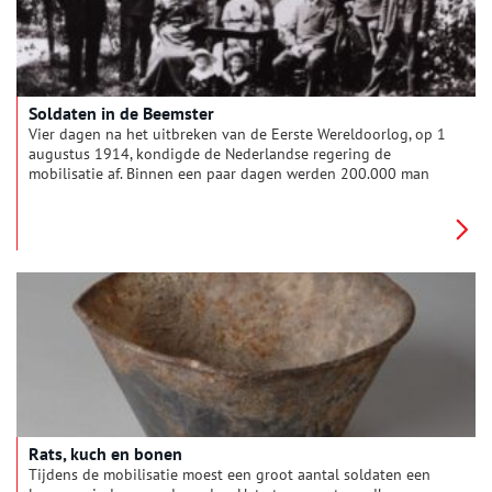
Soldaten in de Beemster
Vier dagen na het uitbreken van de Eerste Wereldoorlog, op 1
augustus 1914, kondigde de Nederlandse regering de
mobilisatie af. Binnen een paar dagen werden 200.000 man
onder de wapenen gebracht. De Stelling van Amsterdam kreeg
een bezetting van zo’n 10.000 man. De soldaten die de forten
gingen bemannen, werden voor een groot deel ingekwartierd
bij particulieren. Zo werden ook soldaten ingekwartierd in de
Beemster, met als gevolg dat er spoedig voedseltekorten
ontstonden. Met name de boerenfamilies die dichtbij de forten
woonden, werden onevenredig zwaar belast.
Rats, kuch en bonen
Tijdens de mobilisatie moest een groot aantal soldaten een