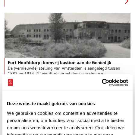
Fort Hoofddorp: bomvrij bastion aan de Geniedijk
De (vernieuwde) stelling van Amsterdam is aangelegd tussen
1881 en 1914. Zij wordt gevormd door een ring van
vijfenveertig verdedigingswerken waarmee de hoofdstad kon
worden verdedigd door het land buiten de stelling ongeveer
een halve meter onder water te zetten (inundatie). Dat is te
ondiep voor schepen en te diep voor man en paard. Fort
Hoofddorp maakt daarvan deel uit.
Deze website maakt gebruik van cookies
We gebruiken cookies om content en advertenties te
personaliseren, om functies voor social media te bieden
en om ons websiteverkeer te analyseren. Ook delen we
informatie over uw gebruik van onze site met onze