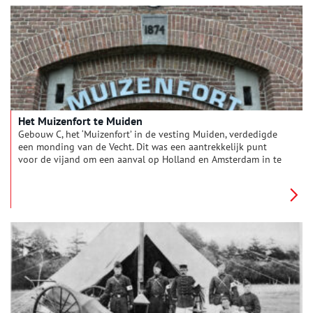
Het Muizenfort te Muiden
Gebouw C, het ‘Muizenfort’ in de vesting Muiden, verdedigde
een monding van de Vecht. Dit was een aantrekkelijk punt
voor de vijand om een aanval op Holland en Amsterdam in te
zetten. Het fort was daarom onderdeel van zowel de Nieuwe
Hollandse Waterlinie als de Stelling van Amsterdam. Nu het
gevaar is geweken, verwelkomt het fort gasten uit binnen- en
buitenland.