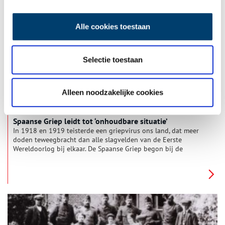
een Romeinse wachttoren op het Provily sportpark in
Krommenie wijst op de aanwezigheid van Romeinse soldaten
in de Zaanstreek.
Alle cookies toestaan
Selectie toestaan
Alleen noodzakelijke cookies
Spaanse Griep leidt tot ‘onhoudbare situatie’
In 1918 en 1919 teisterde een griepvirus ons land, dat meer
doden teweegbracht dan alle slagvelden van de Eerste
Wereldoorlog bij elkaar. De Spaanse Griep begon bij de
soldaten in de loopgraven, maar verspreidde zich in hoog
tempo onder de rest van de bevolking en maakte miljoenen
slachtoffers. Medische kennis ontbrak, overheden wisten zich
geen raad met deze wereldwijde pandemie.