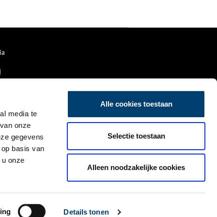
Koninkrijk wordt herdacht en
gevierd. De Spiegelboom is een
ontmoetingsplek voor iedereen,
een plek voor reflectie en mooie
gesprekken. Dit jaar verzorgt
actrice en presentatrice Jetty
ia
Mathurin twee optredens bij de
Spiegelboom.
Alle cookies toestaan
al media te
 van onze
Selectie toestaan
deze gegevens
 op basis van
 u onze
Alleen noodzakelijke cookies
ing
Details tonen