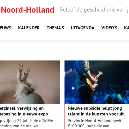
 Noord-Holland
Beleef de geschiedenis van 
IEUWS
KALENDER
THEMA’S
UITAGENDA
VIDEO’S
K
erzinsel, verwijzing en
Nieuwe subsidie helpt jong
erbazing in nieuwe expo
talent in de kunsten vooruit
aviljoen Welgelegen
p vrijdag 24 juli is de officiële
Provincie Noord-Holland geeft
pening van de nieuwe
€100.000,- subsidie aan