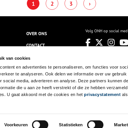
1
2
3
›
eranderde het beeld van de
andere provincie. Deze editie is
sychiatrie en in 1841 werd de
Zeeland aan de beurt. In eerdere
erste krankzinnigenwet
edities is er kunst getoond van
ngevoerd. De provincie Noord-
kunstenaars uit Limburg,
olland besloot (als enige!) om
Groningen, Zuid-Holland en
en nieuwe psychiatrische
Gelderland.
Volg ONH op social med
OVER ONS
nstelling op te richten. Het
rovinciaal geneeskundige
esticht voor krankzinnigen
CONTACT
Meerenberg’ opende in 1849
aar deuren. Dit psychiatrisch
NIEUWSBRIEF
ik van cookies
iekenhuis in de duinen van
loemendaal zou als voorbeeld
ontent en advertenties te personaliseren, om functies voor soci
DISCLAIMER
ienen voor de rest van Europa.
erkeer te analyseren. Ook delen we informatie over uw gebruik
PRIVACY
or social media, adverteren en analyse. Deze partners kunnen 
ormatie die u aan ze heeft verstrekt of die ze hebben verzameld
TOEGANKELIJKHEID
es. U gaat akkoord met de cookies en het
privacystatement
als
Voorkeuren
Statistieken
Market