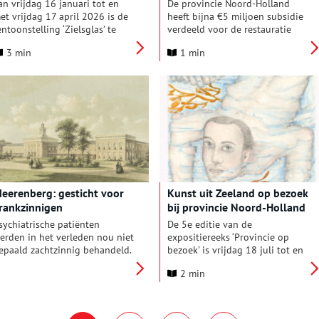
elgelegen
restauratie
an vrijdag 16 januari tot en
De provincie Noord-Holland
et vrijdag 17 april 2026 is de
heeft bijna €5 miljoen subsidie
entoonstelling ‘Zielsglas’ te
verdeeld voor de restauratie
ien in Paviljoen Welgelegen in
van 46 rijksmonumenten. Met
3 min
1 min
aarlem. Het paviljoen is
de subsidie wil de provincie het
eopend op werkdagen tussen
behoud van rijksmonumenten
.00 en 17.00 uur en de
in Noord-Holland via
oegang is gratis.
restauratie stimuleren.
eerenberg: gesticht voor
Kunst uit Zeeland op bezoek
rankzinnigen
bij provincie Noord-Holland
sychiatrische patiënten
De 5e editie van de
erden in het verleden nou niet
expositiereeks ‘Provincie op
epaald zachtzinnig behandeld.
bezoek’ is vrijdag 18 juli tot en
ekken, dollen en
met vrijdag 10 oktober 2025 te
2 min
rankzinnigen werden in
zien in Paviljoen Welgelegen in
olhuizen vastgeketend en
Haarlem. De expositiereeks laat
pgesloten. Aan het begin van
het publiek kennis maken met
e negentiende eeuw
werk van kunstenaars uit een