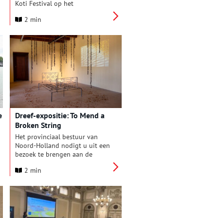
Koti Festival op het
Museumplein in Amsterdam met
2 min
de Spiegelboom. Deze plek
nodigt bezoekers uit om stil te
staan bij de betekenis van Keti
Koti, verhalen te ontdekken en
met elkaar in gesprek te gaan
over het slavernijverleden en
wat we daar vandaag de dag
van merken.
e
Dreef-expositie: To Mend a
Broken String
Het provinciaal bestuur van
Noord-Holland nodigt u uit een
bezoek te brengen aan de
nieuwe tentoonstelling in de
2 min
reeks Dreef-exposities: ‘To Mend
a Broken String’. De
tentoonstelling is samengesteld
door kunsthistoricus Mirjam Dik
en toont hedendaagse kunst uit
Zuid-Afrika. De installaties met