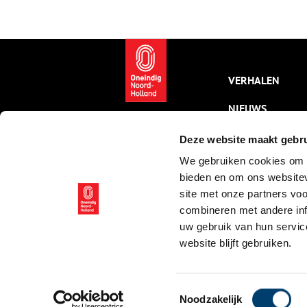
januari 2026 te zien in
v
Paviljoen Welgelegen in
p
Haarlem.
e
i
H
e
VERHALEN
i
p
g
NIEUWS
‘
h
KALENDER
Deze website maakt gebru
z
B
We gebruiken cookies om c
THEMA’S
d
bieden en om ons websitev
ACTIVITEITEN
site met onze partners vo
combineren met andere inf
VIDEO’S
uw gebruik van hun servic
website blijft gebruiken.
© ONH | 2026
Toestemmingsselectie
Noodzakelijk