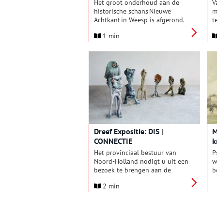
W
Het groot onderhoud aan de
V
historische schans Nieuwe
m
Achtkant in Weesp is afgerond.
t
Deze schans maakt deel uit van
z
1 min
2 verdedigingslinies die
H
vroeger Weesp en het
g
achterliggende gebied
9
beschermden. Met het herstel is
t
het vestingkarakter van de stad
verder versterkt.
Dreef Expositie: DIS |
M
CONNECTIE
k
Het provinciaal bestuur van
P
Noord-Holland nodigt u uit een
w
bezoek te brengen aan de
b
nieuwe tentoonstelling in de
G
2 min
reeks Dreef Exposities: ‘DIS |
k
CONNECTIE’. De tentoonstelling
d
is vanaf vrijdag 17 oktober
o
2025 tot en met vrijdag 9
d