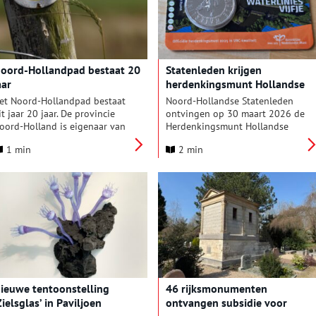
assaal Keti Koti wordt gevierd.
ok klinkt de roep om er een
ationale feestdag van te
aken steeds luider. Het
lavernijverleden geldt niet
oord-Hollandpad bestaat 20
Statenleden krijgen
anger als exclusief zwarte
aar
herdenkingsmunt Hollandse
eschiedenis, maar als een
Waterlinies
edeeld verleden van ons
et Noord-Hollandpad bestaat
Noord-Hollandse Statenleden
llemaal. Toch ging aan dat
it jaar 20 jaar. De provincie
ontvingen op 30 maart 2026 de
nzicht een lange weg vooraf.
oord-Holland is eigenaar van
Herdenkingsmunt Hollandse
eze langeafstandswandeling
Waterlinies van het
1 min
2 min
an 284 kilometer, die in 16
Gemeenschappelijk Orgaan
tappes van Texel tot Huizen
Hollandse Waterlinies.
oopt langs duinen,
loembollenvelden, molens en
eide. Het pad wordt beheerd
n onderhouden door Recreatie
oord-Holland, in opdracht van
e provincie.
ieuwe tentoonstelling
46 rijksmonumenten
Zielsglas’ in Paviljoen
ontvangen subsidie voor