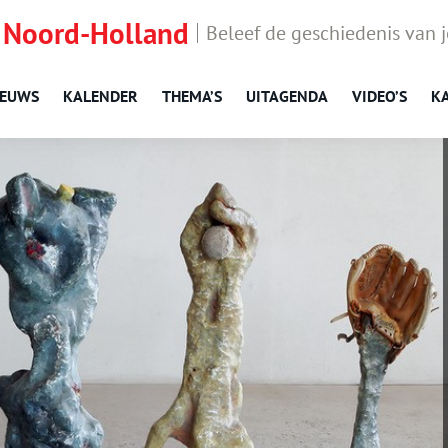
 Noord-Holland
Beleef de geschiedenis van 
IEUWS
KALENDER
THEMA’S
UITAGENDA
VIDEO’S
K