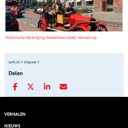
Historische Vereniging Amstelveen zoekt mensen op
onh.nl
>
nieuws
>
Delen
VERHALEN
NIEUWS