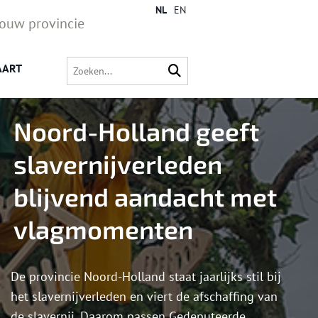
NL
EN
jouw provincie
AART
Noord-Holland geeft
slavernijverleden
blijvend aandacht met
vlagmomenten
De provincie Noord-Holland staat jaarlijks stil bij
het slavernijverleden en viert de afschaffing van
de slavernij. Daarom passen Gedeputeerde