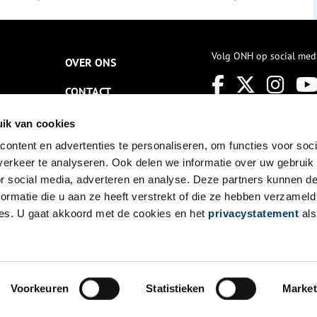
Volg ONH op social med
OVER ONS
CONTACT
NIEUWSBRIEF
ik van cookies
ontent en advertenties te personaliseren, om functies voor soci
DISCLAIMER
erkeer te analyseren. Ook delen we informatie over uw gebruik
PRIVACY
or social media, adverteren en analyse. Deze partners kunnen 
ormatie die u aan ze heeft verstrekt of die ze hebben verzameld
TOEGANKELIJKHEID
es. U gaat akkoord met de cookies en het
privacystatement
als
Voorkeuren
Statistieken
Market