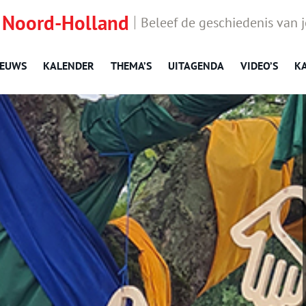
 Noord-Holland
Beleef de geschiedenis van 
IEUWS
KALENDER
THEMA’S
UITAGENDA
VIDEO’S
K