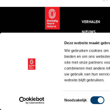
VERHALEN
NIEUWS
KALENDER
Deze website maakt gebru
We gebruiken cookies om c
THEMA’S
bieden en om ons websitev
ACTIVITEITEN
site met onze partners vo
combineren met andere inf
VIDEO’S
uw gebruik van hun servic
website blijft gebruiken.
© ONH | 2026
Toestemmingsselectie
Noodzakelijk