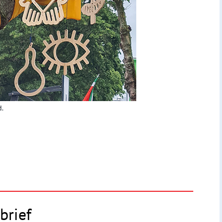
d.
brief