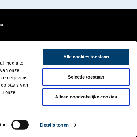
ia
Alle cookies toestaan
al media te
 van onze
Selectie toestaan
deze gegevens
 op basis van
 u onze
Alleen noodzakelijke cookies
ing
Details tonen