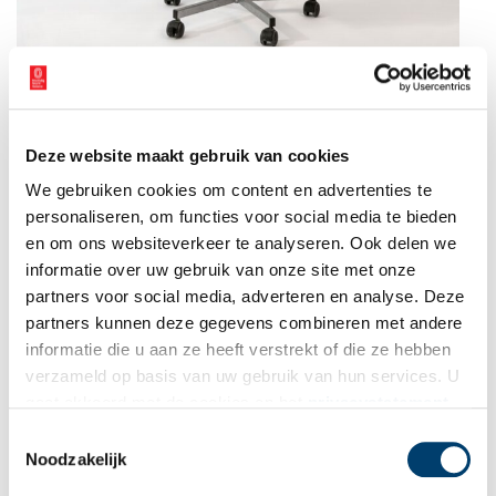
Thijs Linssen, Black Mirror, 2024.
Paviljoen Welgelegen
Deze website maakt gebruik van cookies
Naast de expositie ‘Spiegelend Landschap’ is in Paviljoen
Welgelegen de doorlopende historische tentoonstelling ‘Welkom
We gebruiken cookies om content en advertenties te
in Welgelegen’ te bezoeken. Een tentoonstelling over de
personaliseren, om functies voor social media te bieden
geschiedenis van het gebouw en zijn bewoners en gebruikers.
en om ons websiteverkeer te analyseren. Ook delen we
Daarnaast is er de reeks ‘Dreefexpositie’ waar onder andere
informatie over uw gebruik van onze site met onze
aandacht wordt besteed aan werk van Noord-Hollandse
partners voor social media, adverteren en analyse. Deze
kunstenaars en de kunstcollectie van de provincie Noord-Holland.
partners kunnen deze gegevens combineren met andere
Ga voor meer informatie naar:
www.paviljoenwelgelegen.nl
.
informatie die u aan ze heeft verstrekt of die ze hebben
verzameld op basis van uw gebruik van hun services. U
gaat akkoord met de cookies en het
privacystatement
als u onze website blijft gebruiken.
Toestemmingsselectie
Noodzakelijk