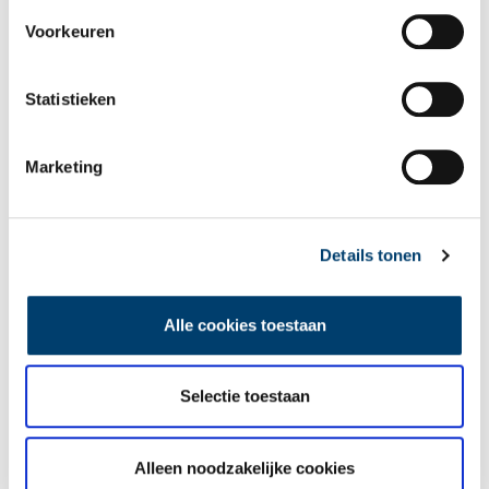
Voorkeuren
Statistieken
Marketing
Details tonen
Cristina Lucas, La Liberte raisonnee (videostill), 2009.
Bron:
Provincie Noord-Holland
Alle cookies toestaan
Publicatiedatum: 17/04/2025
Selectie toestaan
Ontvang de nieuwsbrief
Alleen noodzakelijke cookies