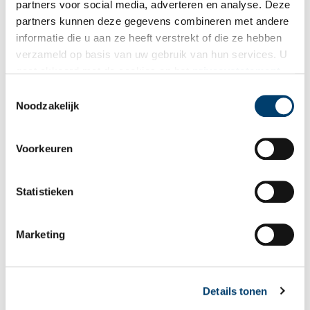
partners voor social media, adverteren en analyse. Deze
partners kunnen deze gegevens combineren met andere
informatie die u aan ze heeft verstrekt of die ze hebben
verzameld op basis van uw gebruik van hun services. U
gaat akkoord met de cookies en het
privacystatement
als u onze website blijft gebruiken.
Toestemmingsselectie
Noodzakelijk
Land van Leeghwater, haringvissers en Betje
Voorkeuren
Dit is het land van Leeghwater. De Rijp, ooit centrum van de
haringvisserij. Van hier vertrokken walvisvaarders. Schippers
kwamen aan uit Baltische havens. De Rijp bruiste van het
Statistieken
leven. Met stank, stof en lawaai.
Marketing
Details tonen