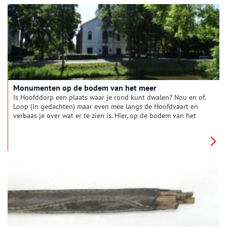
Monumenten op de bodem van het meer
Is Hoofddorp een plaats waar je rond kunt dwalen? Nou en of.
Loop (in gedachten) maar even mee langs de Hoofdvaart en
verbaas je over wat er te zien is. Hier, op de bodem van het
droog gepompte Haarlemmermeer, stichtten de pioniers een
dorpje. Op het kruispunt van twee vaarten. Kruisdorp heette
het. Het Hoofddorp van nu met monumentale panden.