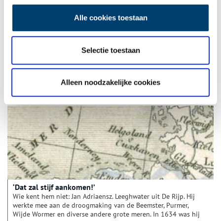
Alle cookies toestaan
De Cruquius: Pompen of verzuipen
Dag en nacht pompte het stoomgemaal De Cruquius. Jarenlang
Selectie toestaan
zwoegde het gevaarte, totdat in juli 1852 de ‘waterwolf’ was
getemd. Definitief.
Alleen noodzakelijke cookies
‘Dat zal stijf aankomen!’
Wie kent hem niet: Jan Adriaensz. Leeghwater uit De Rijp. Hij
werkte mee aan de droogmaking van de Beemster, Purmer,
Wijde Wormer en diverse andere grote meren. In 1634 was hij