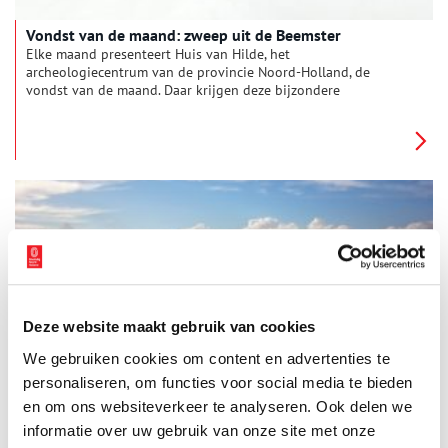
Vondst van de maand: zweep uit de Beemster
Elke maand presenteert Huis van Hilde, het
archeologiecentrum van de provincie Noord-Holland, de
vondst van de maand. Daar krijgen deze bijzondere
bodemvondsten een eigen vitrine, op Oneindig Noord-Holland
worden ze met een verhaal in het zonnetje gezet. Deze maand
staat een zweep uit de Middenbeemster centraal.
Deze website maakt gebruik van cookies
Het Naardermeer laat zich niet temmen
We gebruiken cookies om content en advertenties te
Maar liefst drie pogingen zijn er gedaan om het Naardermeer
droog te leggen, maar dit moerasgebied liet zich niet
personaliseren, om functies voor social media te bieden
gemakkelijk temmen. Aan de tweede ontginningspoging
en om ons websiteverkeer te analyseren. Ook delen we
danken we molen De Onrust (1809), die vanuit Muiderberg
informatie over uw gebruik van onze site met onze
nog altijd de waterstand van het meer regelt.