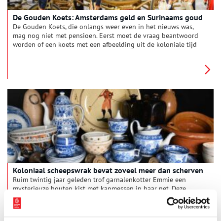
De Gouden Koets: Amsterdams geld en Surinaams goud
De Gouden Koets, die onlangs weer even in het nieuws was,
mag nog niet met pensioen. Eerst moet de vraag beantwoord
worden of een koets met een afbeelding uit de koloniale tijd
nog wel kan. Oneindig Noord-Holland dook in de geschiedenis
van het koninklijke voertuig, dat door het Amsterdamse volk
bekostigd is en gemaakt van materialen afkomstig uit alle
delen van het rijk.
Koloniaal scheepswrak bevat zoveel meer dan scherven
Ruim twintig jaar geleden trof garnalenkotter Emmie een
mysterieuze houten kist met kapmessen in haar net. Deze
vondst vormde het begin van een lang onderzoek naar het
zogenaamde ‘Schervenwrak’, dat in 1822 op de Rede van Texel
verging. Het schip, dat met gereedschap en luxegoederen op