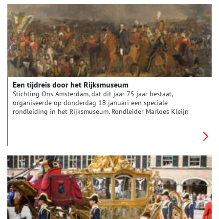
Een tijdreis door het Rijksmuseum
Stichting Ons Amsterdam, dat dit jaar 75 jaar bestaat,
organiseerde op donderdag 18 januari een speciale
rondleiding in het Rijksmuseum. Rondleider Marloes Kleijn
vertelde uitgebreid over de meesterwerken uit de negentiende
eeuw en twintigste eeuw: een periode van ongekende
veranderingen en creatieve revoluties.