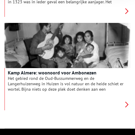
in 1323 was in ieder geval een belangrijke aanjager. Het
verklaart ook dat Amsterdam – een stad waar de ingrediënten
om te brouwen (schoon water, hop, gerst) niet direct
beschikbaar waren – kon uitgroeien tot een bierstad van
formaat. Want al snel werd de export van bier zo belangrijk dat
het ging lonen toch bier te brouwen in die stad. Een grote
afzetmarkt was immers gegarandeerd met al die schepen in de
haven. Een goed voorbeeld van een brouwerij die bij uitstek
voor de export werkte was brouwerij de Witte Haan.
Kamp Almere: woonoord voor Ambonezen
Het gebied rond de Oud-Bussummerweg en de
Langerhuizenweg in Huizen is vol natuur en de heide schiet er
wortel. Bijna niets op deze plek doet denken aan een
opvangkamp met barakken.