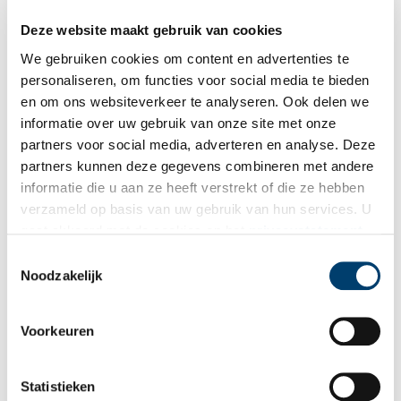
weg was naar een suikerplantage in de koloniën, was in de
zomer van 2022 onderwerp van een nieuwe tentoonstelling in
Deze website maakt gebruik van cookies
archeologiemuseum Huis van Hilde.
We gebruiken cookies om content en advertenties te
personaliseren, om functies voor social media te bieden
en om ons websiteverkeer te analyseren. Ook delen we
informatie over uw gebruik van onze site met onze
partners voor social media, adverteren en analyse. Deze
partners kunnen deze gegevens combineren met andere
Tropenmuseum blaast een frisse wind door het koloniale
informatie die u aan ze heeft verstrekt of die ze hebben
verleden
verzameld op basis van uw gebruik van hun services. U
Een nieuwe, kritische kijk op het koloniale verleden, dat was
gaat akkoord met de cookies en het
privacystatement
voor het Amsterdamse Tropenmuseum reden om de vaste
als u onze website blijft gebruiken.
opstelling eens flink op de schop te nemen.
Toestemmingsselectie
Noodzakelijk
Voorkeuren
Statistieken