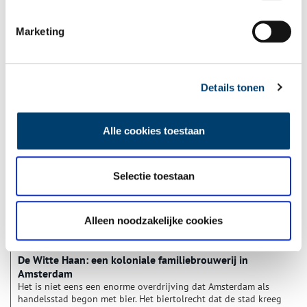
Marketing
Suiker in de koffie: genotsmiddelen uit Oost en West
Tijdens de zeventiende eeuw maakten Nederlanders kennis
met allerlei exotische voedingswaren, zoals koffie, thee, suiker
en specerijen. Deze goederen werden uit het verre Oost- en
Details tonen
West-Indië aangevoerd door de VOC en de WIC, die de
overzeese handel beheersten. Het waren echte luxeproducten,
die alleen welgestelde Nederlanders zich konden veroorloven.
Alle cookies toestaan
Selectie toestaan
Alleen noodzakelijke cookies
De Witte Haan: een koloniale familiebrouwerij in
Amsterdam
Het is niet eens een enorme overdrijving dat Amsterdam als
handelsstad begon met bier. Het biertolrecht dat de stad kreeg