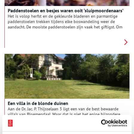
Paddenstoelen en besjes waren ooit ‘sluipmoordenaars’
Het is volop herfst en de gekleurde bladeren en parmantige
paddenstoelen trekken tijdens elke boswandeling weer de
aandacht. De mooiste paddenstoelen zijn vaak het giftigst. Om
die, en om nog een paar andere redenen, kun je ze maar beter
laten staan. Maar verder valt er elke herfst weer een hoop
genieten, zo wist men ook vroeger al.
Een villa in de blonde duinen
Aan de Dr. Jac. P. Thijsselaan 3 ligt een van de best bewaarde
villa’s van Bloemendaal. Maar dat is niet het enige bijzondere
aan dit provinciale monument. Villa Binnenduin, zoals het
woonhuis genoemd wordt, werd jarenlang bewoond door
auteur en natuurvriend Jac. P. Thijsse. De schrijver van de