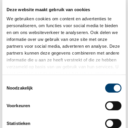
Verkade-albums heeft er zoveel voetstappen liggen, dat zelfs
de straat naar hem vernoemd is.
Deze website maakt gebruik van cookies
We gebruiken cookies om content en advertenties te
personaliseren, om functies voor social media te bieden
en om ons websiteverkeer te analyseren. Ook delen we
informatie over uw gebruik van onze site met onze
partners voor social media, adverteren en analyse. Deze
partners kunnen deze gegevens combineren met andere
Met Jan Feith door de Kennemerduinen (1933)
informatie die u aan ze heeft verstrekt of die ze hebben
Deze zomer neemt Jan Feith je mee op reis door onze
verzameld op basis van uw gebruik van hun services. U
provincie. Zijn historische teksten uit het album ‘Zwerftochten
gaat akkoord met de cookies en het
privacystatement
door ons land: Noord-Holland’ (1933) geven een beeld van
zonnige duinen, drukke pleinen en pittoreske polders. Deze
als u onze website blijft gebruiken.
Toestemmingsselectie
week: ‘Wandelen door Haarlem’s duinstreek’.
Noodzakelijk
Voorkeuren
Statistieken