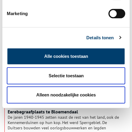
Marketing
Vondst van de maand: Groot Olmen
Elke maand presenteert Huis van Hilde, het
archeologiecentrum van de provincie Noord-Holland, de
vondst van de maand. Daar krijgen deze bijzondere
Details tonen
bodemvondsten een eigen vitrine, op Oneindig Noord-Holland
worden ze met een verhaal in het zonnetje gezet. Deze maand
staat Groot Olmen centraal.
Alle cookies toestaan
Selectie toestaan
Alleen noodzakelijke cookies
Eerebegraafplaats te Bloemendaal
De jaren 1940-1945 zetten naast de rest van het land, ook de
Kennemerduinen op hun kop. Het werd Sperrgebiet. De
Duitsers bouwden veel oorlogsbouwwerken en legden