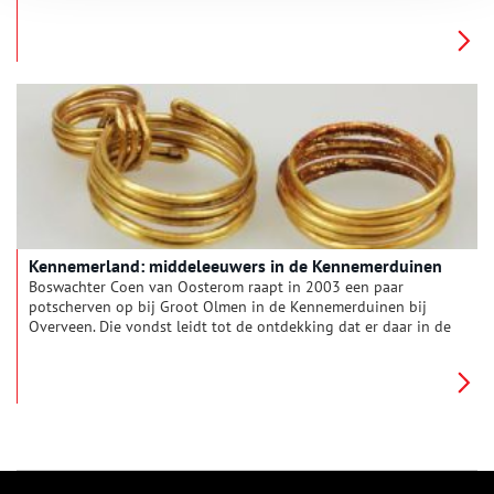
betonnen wegen aan. Al tijdens de oorlogsjaren was bekend
dat de nazi’s zonder enige vorm van proces verzetsstrijders
executeerden in de duinen. In de zomer van 1945 kon in de
duinen van Bloemendaal de trieste balans worden opgemaakt.
In 45 grafkuilen verdeeld over zes verschillende plaatsen,
werden de stoffelijke overschotten van in totaal 422 mensen
gevonden. Van hen zijn 313 herbegraven op de
Eerebegraafplaats bij Overveen, waaronder de bekende
verzetsstrijdster Hannie Schaft.
Kennemerland: middeleeuwers in de Kennemerduinen
Boswachter Coen van Oosterom raapt in 2003 een paar
potscherven op bij Groot Olmen in de Kennemerduinen bij
Overveen. Die vondst leidt tot de ontdekking dat er daar in de
vroege middeleeuwen mensen woonden. Het zand slokte alles
op.