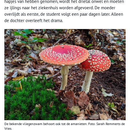
hapjes van hebben genomen, wordt het drietal onwel en moeten
ze ijlings naar het ziekenhuis worden afgevoerd. De moeder
overlijdt als eerste, de student volgt een paar dagen later. Alleen
de dochter overleeft het drama.
De bekende vliegenzwam behoort ook tot de amanieten. Foto: Sarah Remmerts de
Vries.