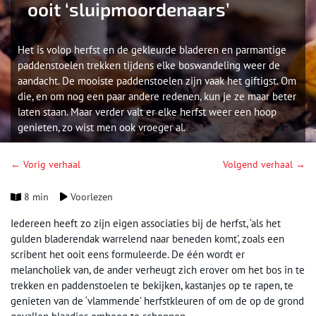
ooit ‘sluipmoordenaars’
Het is volop herfst en de gekleurde bladeren en parmantige
paddenstoelen trekken tijdens elke boswandeling weer de
aandacht. De mooiste paddenstoelen zijn vaak het giftigst. Om
die, en om nog een paar andere redenen, kun je ze maar beter
laten staan. Maar verder valt er elke herfst weer een hoop
genieten, zo wist men ook vroeger al.
← Vorig verhaal
Volgend verhaal →
8 min
Voorlezen
Iedereen heeft zo zijn eigen associaties bij de herfst, ‘als het
gulden bladerendak warrelend naar beneden komt’, zoals een
scribent het ooit eens formuleerde. De één wordt er
melancholiek van, de ander verheugt zich erover om het bos in te
trekken en paddenstoelen te bekijken, kastanjes op te rapen, te
genieten van de ‘vlammende’ herfstkleuren of om de op de grond