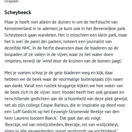
Unsplash.
Scheybeeck
Maar je hoeft niet alleen de duinen in om de herfstlucht van
Kennemerland in te ademen, je kunt ook in het Beverwijkse park
Scheybeeck gaan wandelen. Het is misschien een klein park, maar
het is wel ‘de parel der parken,’ noteert een journalist van
dezelfde NHC. In de herfst dwarrelen daar de bladeren op de
bospaden of ze vallen in de vijver, waar ze het water doen
rimpelen, terwijl de ‘wind door de kruinen van de bomen jaagt.’
Met je voeten schop je de gele bladeren weg en kijk, daar
hebben we de beek waar de voormalige buitenplaats zijn naam
aan dankt. Vanaf een rustiek bruggetje kijken we hoe water van
de beek zich in de vijver stort. Vondel heeft hier ook gestaan en
verschillende gedichten aan de schoonheid van deze plek gewijd,
net als zijn collega Caspar Barleus, die er inspiratie op deed voor
een ‘Loff-Gedicht op het Eeuwigh-Stromende Beekje van den
heer Laurens Joosten Baeck.’ Dat gaat dan als volgt:
‘Beeckje, vol van minlijckheden, Beeckje, vol van vrolijckheyt,
vloey in alle eeuwigheden, nooyt verdroogh uw vochtigheyt.’