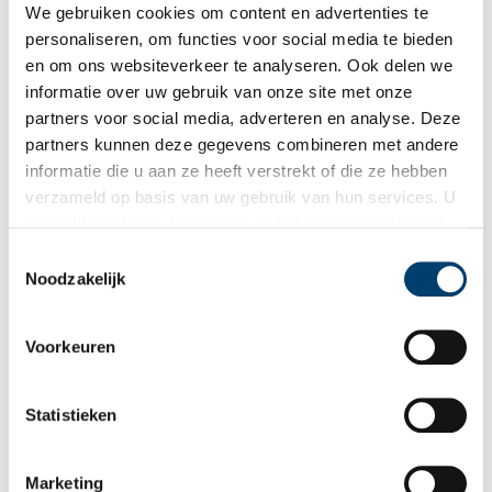
karige voedsel waar mogelijk probeert aan te vullen. Maar in
We gebruiken cookies om content en advertenties te
latere jaren roepen kranten steeds meer op om paddenstoelen
personaliseren, om functies voor social media te bieden
niet te plukken, maar te laten staan, zodat de mensen na jou er
en om ons websiteverkeer te analyseren. Ook delen we
ook van kunnen genieten.
informatie over uw gebruik van onze site met onze
partners voor social media, adverteren en analyse. Deze
In een reportage over het Amsterdamse Bos van oktober 1957,
partners kunnen deze gegevens combineren met andere
meldt het Algemeen Handelsblad dat bepaalde, vaak zeldzame
informatie die u aan ze heeft verstrekt of die ze hebben
soorten ieder jaar in aantal teruglopen omdat het publiek er niet
verzameld op basis van uw gebruik van hun services. U
van af kan blijven. Om die reden richt de afdeling Publieke
gaat akkoord met de cookies en het
privacystatement
Werken van de gemeente Amsterdam elk jaar een
herfsttentoonstelling in op het erf van boerderij Meerzicht. Je
als u onze website blijft gebruiken.
Toestemmingsselectie
kunt er honderden soorten in het bos voorkomende
Noodzakelijk
paddenstoelen bewonderen en je steekt er nog wat van op ook.
Voorkeuren
Statistieken
Marketing