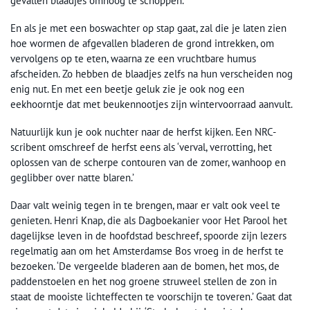
gevallen blaadjes omhoog te schoppen.
En als je met een boswachter op stap gaat, zal die je laten zien
hoe wormen de afgevallen bladeren de grond intrekken, om
vervolgens op te eten, waarna ze een vruchtbare humus
afscheiden. Zo hebben de blaadjes zelfs na hun verscheiden nog
enig nut. En met een beetje geluk zie je ook nog een
eekhoorntje dat met beukennootjes zijn wintervoorraad aanvult.
Natuurlijk kun je ook nuchter naar de herfst kijken. Een NRC-
scribent omschreef de herfst eens als ‘verval, verrotting, het
oplossen van de scherpe contouren van de zomer, wanhoop en
geglibber over natte blaren.’
Daar valt weinig tegen in te brengen, maar er valt ook veel te
genieten. Henri Knap, die als Dagboekanier voor Het Parool het
dagelijkse leven in de hoofdstad beschreef, spoorde zijn lezers
regelmatig aan om het Amsterdamse Bos vroeg in de herfst te
bezoeken. ‘De vergeelde bladeren aan de bomen, het mos, de
paddenstoelen en het nog groene struweel stellen de zon in
staat de mooiste lichteffecten te voorschijn te toveren.’ Gaat dat