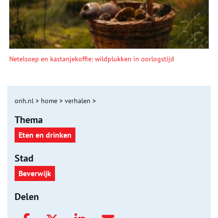
Netelsoep en kastanjekoffie: wildplukken in oorlogstijd
onh.nl
>
home
>
verhalen
>
Thema
Eten en drinken
Stad
Beverwijk
Delen