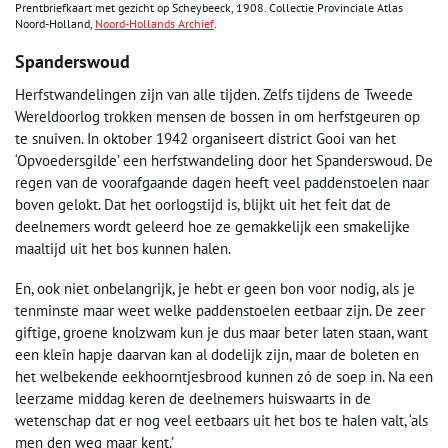
Prentbriefkaart met gezicht op Scheybeeck, 1908. Collectie Provinciale Atlas
Noord-Holland,
Noord-Hollands Archief
.
Spanderswoud
Herfstwandelingen zijn van alle tijden. Zelfs tijdens de Tweede
Wereldoorlog trokken mensen de bossen in om herfstgeuren op
te snuiven. In oktober 1942 organiseert district Gooi van het
‘Opvoedersgilde’ een herfstwandeling door het Spanderswoud. De
regen van de voorafgaande dagen heeft veel paddenstoelen naar
boven gelokt. Dat het oorlogstijd is, blijkt uit het feit dat de
deelnemers wordt geleerd hoe ze gemakkelijk een smakelijke
maaltijd uit het bos kunnen halen.
En, ook niet onbelangrijk, je hebt er geen bon voor nodig, als je
tenminste maar weet welke paddenstoelen eetbaar zijn. De zeer
giftige, groene knolzwam kun je dus maar beter laten staan, want
een klein hapje daarvan kan al dodelijk zijn, maar de boleten en
het welbekende eekhoorntjesbrood kunnen zó de soep in. Na een
leerzame middag keren de deelnemers huiswaarts in de
wetenschap dat er nog veel eetbaars uit het bos te halen valt, ‘als
men den weg maar kent.’