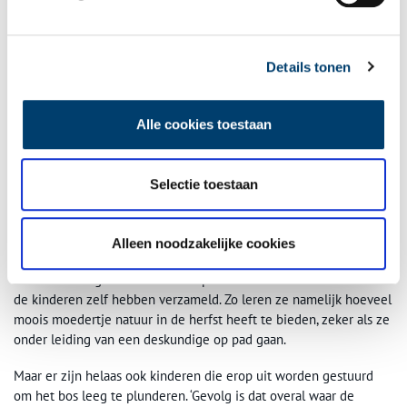
Details tonen
Alle cookies toestaan
Wandelpad nabij Boerderij Meerzicht in het Amsterdamse Bos, 1954. Collectie
Stadsarchief Amsterdam
.
Selectie toestaan
Kale, lege plekken
In Kennemerland spelen soortgelijke problemen. In de NHC van
Alleen noodzakelijke cookies
oktober 1955 wordt gemopperd op scholen die in de herfst
tentoonstellingen inrichten met paddenstoelen en vruchten die
de kinderen zelf hebben verzameld. Zo leren ze namelijk hoeveel
moois moedertje natuur in de herfst heeft te bieden, zeker als ze
onder leiding van een deskundige op pad gaan.
Maar er zijn helaas ook kinderen die erop uit worden gestuurd
om het bos leeg te plunderen. ‘Gevolg is dat overal waar de